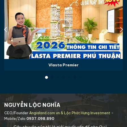
Vlasta Premier
NGUYỄN LỘC NGHĨA
CEO/Founder
Angialand.com.vn & Lộc Phát Hưng Investment
-
Mobile/Zalo
0937.098.890
Câu chuyện của tôi là giải quyết vấn đề cho Quý