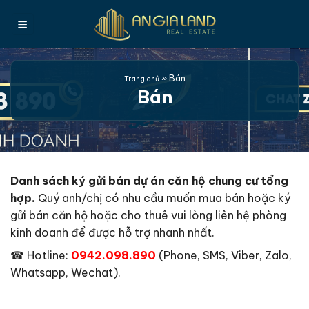
Bỏ
qua
nội
dung
»
Bán
Trang chủ
Bán
Danh sách ký gửi bán dự án căn hộ chung cư tổng
hợp.
Quý anh/chị có nhu cầu muốn mua bán hoặc ký
gửi bán căn hộ hoặc cho thuê vui lòng liên hệ phòng
kinh doanh để được hỗ trợ nhanh nhất.
☎
Hotline:
0942.098.890
(Phone, SMS, Viber, Zalo,
Whatsapp, Wechat).