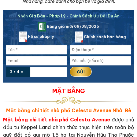
Nhà hàng, cafe dành cho bạn bè và gia đình.
Nhận Giá Bán - Pháp Lý - Chính Sách Ưu Đãi Dự Án
Bảng giá mới 09/08/2026
Hồ sơ pháp lý
Chính sách bán hàng
3 + 4 =
MẶT BẰNG
Mặt bằng chi tiết nhà phố Celesta Avenue Nhà Bè
Mặt bằng chi tiết nhà phố Celesta Avenue
được chủ
đầu tư Keppel Land chính thức thực hiện trên toàn bộ
quỹ đất có qui mô 1,5 ha tại Nguyễn Hữu Thọ Phước