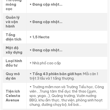
móng
• Đang cập nhật…
cọc
Quản lý
và vận
• Đang cập nhật…
hành
Tổng
• 1,5 Hecta
diện tích
Mật độ
• Đang cập nhật…
xây dựng
Loại hình
• Nhà phố cao cấp
đầu tư
Quy mô
•
Tổng 43 phiên bản giới hạn
: Mỗi căn 1
dự án
trệt 3 lầu và 1 tầng thượng.
• Trường mầm non và Trường Tiểu học, Công
Tiện ích
viên , ,Trung tâm thể dục thể thao (gym,
Celesta
spa, yoga…), Quảng trường, Vườn nướng
Avenue
BBQ, khu ẩm thực, thư viện, phòng sinh hoạt
chung, đường chạy bộ, bể bơi…