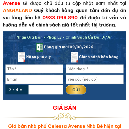
Avenue
sẽ được chủ đầu tư cập nhật sớm nhất tại
ANGIALAND
Quý khách hàng quan tâm đến dự án
vui lòng liên hệ
0933.098.890
để được tư vấn và
hướng dẫn về chính sách giá tốt nhất thị trường.
Nhận Giá Bán - Pháp Lý - Chính Sách Ưu Đãi Dự Án
Bảng giá mới 09/08/2026
Hồ sơ pháp lý
Chính sách bán hàng
3 + 4 =
GIÁ BÁN
Giá bán nhà phố Celesta Avenue Nhà Bè hiện tại