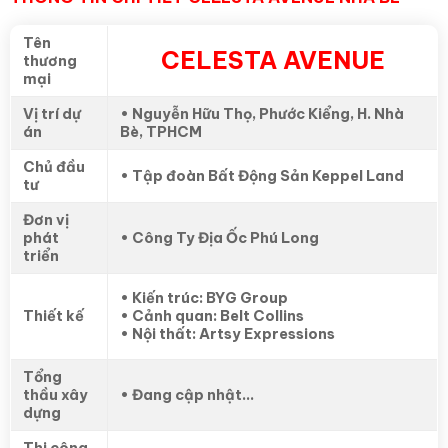
Tên
CELESTA AVENUE
thương
mại
Vị trí dự
• Nguyễn Hữu Thọ, Phước Kiểng, H. Nhà
án
Bè, TPHCM
Chủ đầu
• Tập đoàn Bất Động Sản Keppel Land
tư
Đơn vị
phát
• Công Ty Địa Ốc Phú Long
triển
• Kiến trúc: BYG Group
Thiết kế
• Cảnh quan: Belt Collins
• Nội thất: Artsy Expressions
Tổng
thầu xây
• Đang cập nhật…
dựng
Thi công