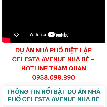
DỰ ÁN NHÀ PHỐ BIỆT LẬP
CELESTA AVENUE NHÀ BÈ –
HOTLINE THAM QUAN
0933.098.890
THÔNG TIN NỔI BẬT DỰ ÁN NHÀ
PHỐ CELESTA AVENUE NHÀ BÈ