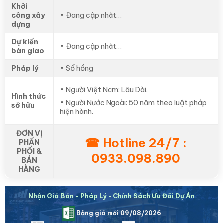
Khởi
công xây
• Đang cập nhật…
dựng
Dự kiến
• Đang cập nhật…
bàn giao
Pháp lý
• Sổ hồng
• Người Việt Nam: Lâu Dài.
Hình thức
• Người Nước Ngoài: 50 năm theo luật pháp
sở hữu
hiện hành.
ĐƠN VỊ
☎ Hotline 24/7 :
PHẤN
PHỐI &
0933.098.890
BÁN
HÀNG
Nhận Giá Bán - Pháp Lý - Chính Sách Ưu Đãi Dự Án
Bảng giá mới 09/08/2026