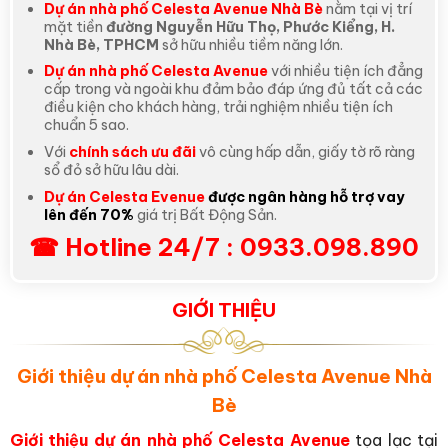
Dự án nhà phố Celesta Avenue Nhà Bè
nằm tại vị trí
mặt tiền
đường Nguyễn Hữu Thọ, Phước Kiểng, H.
Nhà Bè, TPHCM
sở hữu nhiều tiềm năng lớn.
Dự án nhà phố Celesta Avenue
với nhiều tiện ích đẳng
cấp trong và ngoài khu đảm bảo đáp ứng đủ tất cả các
điều kiện cho khách hàng, trải nghiệm nhiều tiện ích
chuẩn 5 sao.
Với
chính sách ưu đãi
vô cùng hấp dẫn, giấy tờ rõ ràng
sổ đỏ sở hữu lâu dài.
Dự án Celesta Evenue
được ngân hàng hỗ trợ vay
lên đến 70%
giá trị Bất Động Sản.
☎ Hotline 24/7 : 0933.098.890
GIỚI THIỆU
Giới thiệu dự án nhà phố Celesta Avenue Nhà
Bè
Giới thiệu dự án nhà phố Celesta Avenue
tọa lạc tại