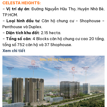
CELESTA HEIGHTS:
–
Vị trí dự án
: Đường Nguyễn Hữu Thọ, Huyện Nhà Bè,
TP.HCM.
–
Loại hình đầu tư
: Căn hộ chung cư – Shophouse –
Penthouse và Duplex.
–
Diện tích khu đất
: 2.15 hecta.
–
Tổng số căn
: 4 Blocks căn hộ chung cư cao 20 tầng,
tổng số 752 căn hộ và 37 Shophouse.
Xem chi tiết