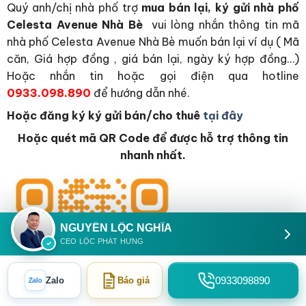
Quý anh/chị nhà phố trợ
mua bán lại, ký gửi nhà phố
Celesta Avenue Nhà Bè
vui lòng nhắn thông tin mã
nhà phố Celesta Avenue Nhà Bè muốn bán lại ví dụ ( Mã
căn, Giá hợp đồng , giá bán lại, ngày ký hợp đồng…)
Hoặc nhắn tin hoặc gọi điện qua hotline
0933.098.890
để hướng dẫn nhé.
Hoặc đăng ký ký gửi bán/cho thuê
tại đây
Hoặc quét mã QR Code để được hỗ trợ thông tin
nhanh nhất.
NGUYỄN LỘC NGHĨA
CEO LỘC PHÁT HƯNG
0933098890
Zalo
Báo giá
Zalo