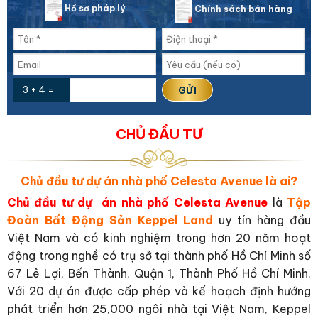
Hồ sơ pháp lý
Chính sách bán hàng
3 + 4 =
CHỦ ĐẦU TƯ
Chủ đầu tư dự án nhà phố Celesta Avenue là ai?
Chủ đầu tư dự án nhà phố Celesta Avenue
là
Tập
Đoàn Bất Động Sản Keppel Land
uy tín hàng đầu
Việt Nam và có kinh nghiệm trong hơn 20 năm hoạt
động trong nghề có trụ sở tại thành phố Hồ Chí Minh số
67 Lê Lợi, Bến Thành, Quận 1, Thành Phố Hồ Chí Minh.
Với 20 dự án được cấp phép và kế hoạch định hướng
phát triển hơn 25,000 ngôi nhà tại Việt Nam, Keppel