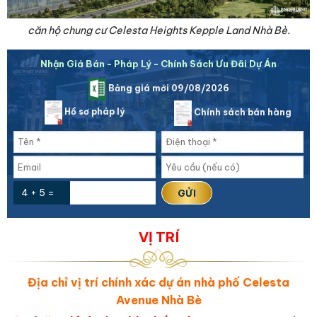
căn hộ chung cư Celesta Heights Kepple Land Nhà Bè.
Nhận Giá Bán - Pháp Lý - Chính Sách Ưu Đãi Dự Án
Bảng giá mới 09/08/2026
Hồ sơ pháp lý
Chính sách bán hàng
4 + 5 =
VỊ TRÍ
Địa chỉ vị trí chính xác dự án nhà phố Celesta
Avenue Nhà Bè