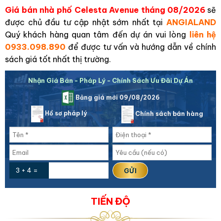
Giá bán nhà phố Celesta Avenue
tháng 08/2026
s
ẽ
được chủ đầu tư cập nhật sớm nhất tại
ANGIALAND
Quý khách hàng quan tâm đến dự án vui lòng
liên hệ
0933.098.890
để được tư vấn và hướng dẫn về chính
sách giá tốt nhất thị trường.
Nhận Giá Bán - Pháp Lý - Chính Sách Ưu Đãi Dự Án
Bảng giá mới 09/08/2026
Hồ sơ pháp lý
Chính sách bán hàng
3 + 4 =
TIẾN ĐỘ