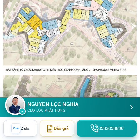
NGUYỄN LỘC NGHĨA
CEO LỘC PHÁT HƯNG
0933098890
Zalo
Báo giá
Zalo