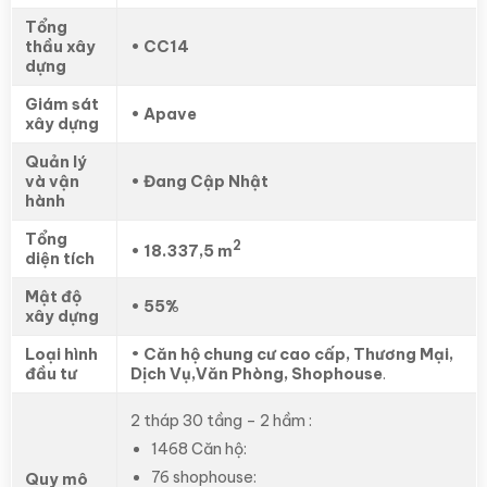
Tổng
thầu xây
• CC14
dựng
Giám sát
• Apave
xây dựng
Quản lý
và vận
• Đang Cập Nhật
hành
Tổng
2
• 18.337,5 m
diện tích
Mật độ
• 55%
xây dựng
Loại hình
•
Căn hộ chung cư cao cấp, Thương Mại,
đầu tư
Dịch Vụ,Văn Phòng, Shophouse
.
2 tháp 30 tầng – 2 hầm :
1468 Căn hộ:
76 shophouse:
Quy mô