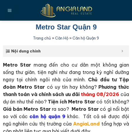
Bỏ
qua
nội
dung
Metro Star Quận 9
Trang chủ
»
Căn Hộ
»
Căn hộ Quận 9
Nội dung chính
Metro Star
mang đến cho cư dân một không gian
sống thư giãn, tiện nghi như đang trong kỳ nghỉ dưỡng
ngay tại chính ngôi nhà của mình.
Chủ đầu tư Tập
đoàn Metro Star
có uy tín hay không?
Phương thức
thanh toán và chính sách ưu đãi
tháng 08/2026
của
dự án như thế nào?
Tiện ích Metro Star
có tốt không?
Giá bán Metro Star
ra sao?
Metro Star
có gì nổi bật
so với các
căn hộ quận 9
khác. Tất cả sẽ được đội
ngũ nghiên cứu thị trường của
AngiaLand
tổng hợp và
cập nhật liên tục qua bài viết dưới đây.