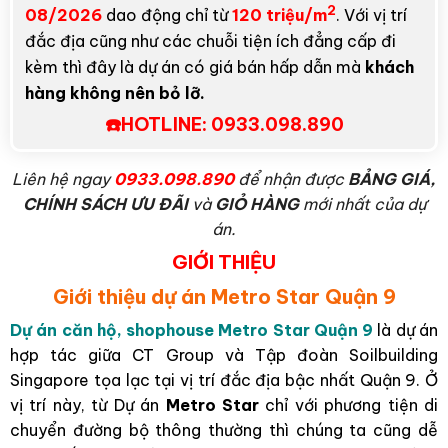
2
08/2026
dao động chỉ từ
120 triệu/m
. Với vị trí
đắc địa cũng như các chuỗi tiện ích đẳng cấp đi
kèm thì đây là dự án có giá bán hấp dẫn mà
khách
hàng không nên bỏ lỡ.
☎️HOTLINE:
0933.098.890
L
iên hệ ngay
0933.098.890
để nhận được
BẢNG GIÁ,
CHÍNH SÁCH ƯU ĐÃI
và
GIỎ HÀNG
mới nhất của dự
án.
GIỚI THIỆU
Giới thiệu dự án Metro Star
Quận 9
Dự án căn hộ, shophouse Metro Star Quận 9
là dự án
hợp tác giữa CT Group và Tập đoàn Soilbuilding
Singapore tọa lạc tại vị trí đắc địa bậc nhất Quận 9. Ở
vị trí này, từ Dự án
Metro Star
chỉ với phương tiện di
chuyển đường bộ thông thường thì chúng ta cũng dễ