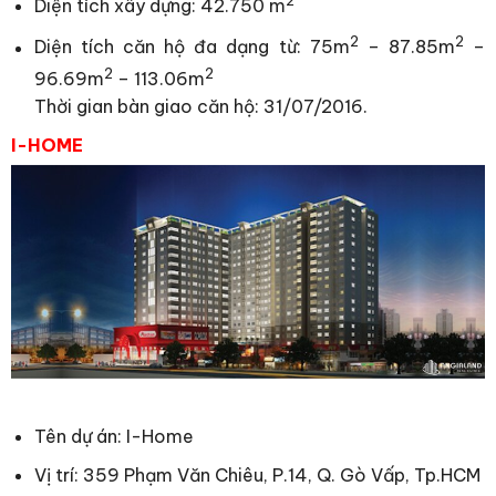
2
Diện tích xây dựng: 42.750 m
2
2
Diện tích căn hộ đa dạng từ: 75m
– 87.85m
–
2
2
96.69m
– 113.06m
Thời gian bàn giao căn hộ: 31/07/2016.
I-HOME
Tên dự án: I-Home
Vị trí: 359 Phạm Văn Chiêu, P.14, Q. Gò Vấp, Tp.HCM