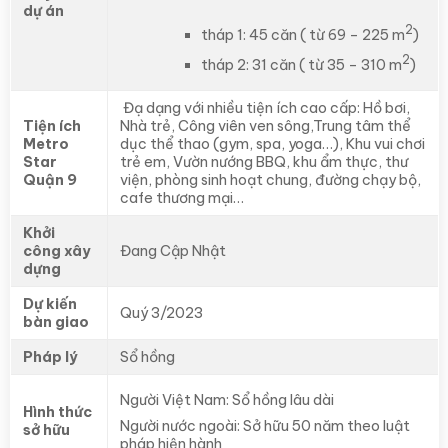
dự án
2
tháp 1: 45 căn ( từ 69 – 225 m
)
2
tháp 2: 31 căn ( từ 35 – 310 m
)
Đạ dạng với nhiều tiện ích cao cấp: Hồ bơi,
Tiện ích
Nhà trẻ, Công viên ven sông,Trung tâm thể
Metro
dục thể thao (gym, spa, yoga…), Khu vui chơi
Star
trẻ em, Vườn nướng BBQ, khu ẩm thực, thư
Quận 9
viện, phòng sinh hoạt chung, đường chạy bộ,
cafe thương mại…
Khởi
công xây
Đang Cập Nhật
dựng
Dự kiến
Quý 3/2023
bàn giao
Pháp lý
Sổ hồng
Người Việt Nam: Sổ hồng lâu dài
Hình thức
Người nước ngoài: Sở hữu 50 năm theo luật
sở hữu
pháp hiện hành