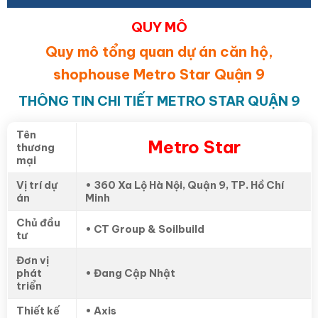
QUY MÔ
Quy mô tổng quan dự án căn hộ,
shophouse Metro Star Quận 9
THÔNG TIN CHI TIẾT METRO STAR QUẬN 9
Tên
Metro Star
thương
mại
Vị trí dự
• 360 Xa Lộ Hà Nội, Quận 9, TP. Hồ Chí
án
Minh
Chủ đầu
• CT Group & Soilbuild
tư
Đơn vị
phát
• Đang Cập Nhật
triển
Thiết kế
• Axis