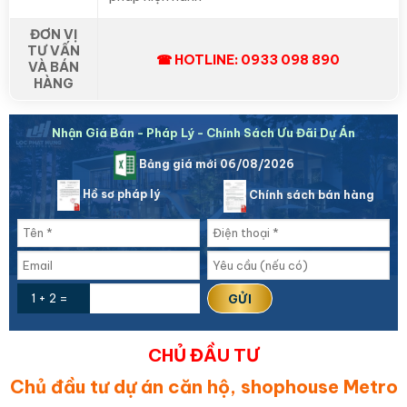
ĐƠN VỊ
TƯ VẤN
☎ HOTLINE: 0933 098 890
VÀ BÁN
HÀNG
Nhận Giá Bán - Pháp Lý - Chính Sách Ưu Đãi Dự Án
Bảng giá mới 06/08/2026
Hồ sơ pháp lý
Chính sách bán hàng
1 + 2 =
CHỦ ĐẦU TƯ
Chủ đầu tư dự án căn hộ, shophouse Metro