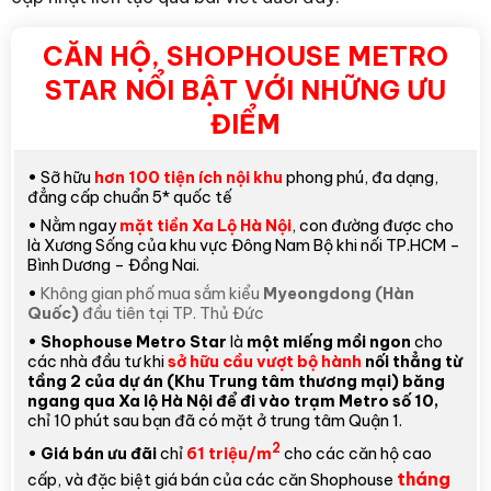
CĂN HỘ, SHOPHOUSE METRO
STAR NỔI BẬT VỚI NHỮNG ƯU
ĐIỂM
•
Sỡ hữu
hơn
100 tiện ích nội khu
phong phú, đa dạng,
đẳng cấp chuẩn 5* quốc tế
•
Nằm ngay
mặt tiền Xa Lộ Hà Nội
, con đường được cho
là Xương Sống của khu vực Đông Nam Bộ khi nối TP.HCM –
Bình Dương – Đồng Nai.
•
Không gian phố mua sắm kiểu
Myeongdong (Hàn
Quốc)
đầu tiên tại TP. Thủ Đức
• Shophouse Metro Star
là
một miếng mồi ngon
cho
các nhà đầu tư khi
sở hữu cầu vượt bộ hành
nối thẳng từ
tầng 2 của dự án (Khu Trung tâm thương mại) băng
ngang qua Xa lộ Hà Nội để đi vào trạm Metro số 10,
chỉ 10 phút sau bạn đã có mặt ở trung tâm Quận 1.
2
• Giá bán ưu đãi
chỉ
61 triệu/m
cho các căn hộ cao
tháng
cấp, và đặc biệt giá bán của các căn Shophouse