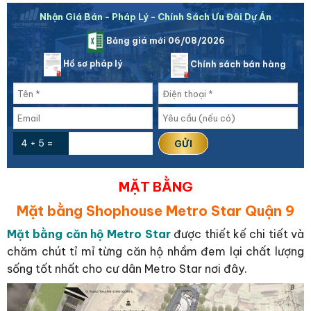
Nhận Giá Bán - Pháp Lý - Chính Sách Ưu Đãi Dự Án
Bảng giá mới 06/08/2026
Hồ sơ pháp lý
Chính sách bán hàng
4 + 5 =
MẶT BẰNG
Mặt bằng Shophouse Metro Star Quận 9
Mặt bằng căn hộ Metro Star
được thiết kế chi tiết và
chăm chút tỉ mỉ từng căn hộ nhầm đem lại chất lượng
sống tốt nhất cho cư dân Metro Star nơi đây.