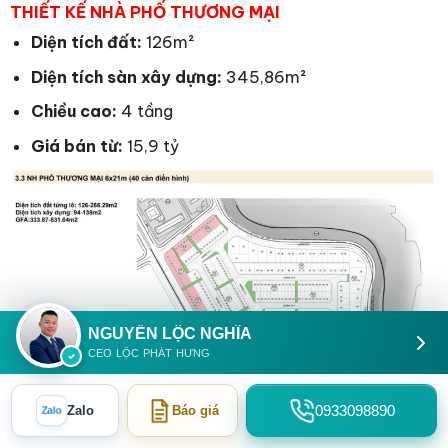
THIẾT KẾ NHÀ PHỐ THƯƠNG MẠI
Diện tích đất:
126m²
Diện tích sàn xây dựng:
345,86m²
Chiều cao:
4 tầng
Giá bán từ:
15,9 tỷ
NGUYỄN LỘC NGHĨA
CEO LỘC PHÁT HƯNG
0933098890
Zalo
Báo giá
Zalo