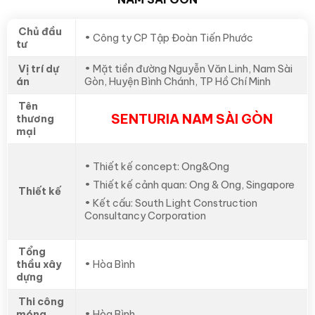
Chủ đầu
• Công ty CP Tập Đoàn Tiến Phước
tư
Vị trí dự
• Mặt tiền đường Nguyễn Văn Linh, Nam Sài
án
Gòn, Huyện Bình Chánh, TP Hồ Chí Minh
Tên
SENTURIA NAM SÀI GÒN
thương
mại
• Thiết kế concept: Ong&Ong
• Thiết kế cảnh quan: Ong & Ong, Singapore
Thiết kế
• Kết cấu: South Light Construction
Consultancy Corporation
Tổng
thầu xây
• Hòa Bình
dựng
Thi công
móng
• Hòa Bình