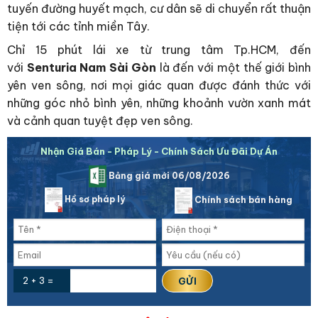
tuyến đường huyết mạch, cư dân sẽ di chuyển rất thuận
tiện tới các tỉnh miền Tây.
Chỉ 15 phút lái xe từ trung tâm Tp.HCM, đến
với
Senturia Nam Sài Gòn
là đến với một thế giới bình
yên ven sông, nơi mọi giác quan được đánh thức với
những góc nhỏ bình yên, những khoảnh vườn xanh mát
và cảnh quan tuyệt đẹp ven sông.
Nhận Giá Bán - Pháp Lý - Chính Sách Ưu Đãi Dự Án
Bảng giá mới 06/08/2026
Hồ sơ pháp lý
Chính sách bán hàng
2 + 3 =