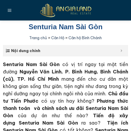
Bỏ
qua
nội
dung
Senturia Nam Sài Gòn
Trang chủ
»
Căn Hộ
»
Căn hộ Bình Chánh
Nội dung chính
Senturia Nam Sài Gòn
có vị trí
ngay tại mặt tiền
đường
Nguyễn Văn Linh, P. Bình Hưng, Bình Chánh
(cũ), TP. Hồ Chí Minh
mang đến cho cư dân một
không gian sống thư giãn, tiện nghi như đang trong kỳ
nghỉ dưỡng ngay tại chính ngôi nhà của mình.
Chủ đầu
tư Tiến Phước
có uy tín hay không?
Phương thức
thanh toán và chinh sách ưu đãi Senturia Nam Sài
Gòn
của dự án như thế nào?
Tiến độ xây
dựng
Senturia Nam Sài Gòn
ra sao?
Tiện ích
Senturia Nam Sài Gòn
có tốt không?
Senturia Nam