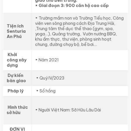
giao thô bên trong.
• Giai đoạn 3: 900 căn hộ cao cấp
• Trường mầm non và Trường Tiểu học, Công
viên ven sông phong cách Địa Trung Hải,
Tiện ích
,Trung tâm thể dục thể thao (gym, spa,
Senturia
yoga…), Quảng trường, Vườn nướng BBQ,
An Phú
khu ẩm thực, thư viện, phòng sinh hoạt
chung, đường chạy bộ, bể bơi…
Khởi
công xây
• Năm 2021
dựng
Dự kiến
• Quý IV/2023
bàn giao
Pháp lý
• Sổ hồng
Hình thức
• Người Việt Nam: Sỡ Hữu Lâu Dài
sở hữu
ĐƠN VỊ