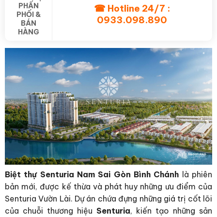
PHẤN
☎ Hotline 24/7 :
PHỐI &
0933.098.890
BÁN
HÀNG
Biệt thự Senturia Nam Sai Gòn Bình Chánh
là phiên
bản mới, được kế thừa và phát huy những ưu điểm của
Senturia Vườn Lài. Dự án chứa đựng những giá trị cốt lõi
của chuỗi thương hiệu
Senturia
, kiến tạo những sản