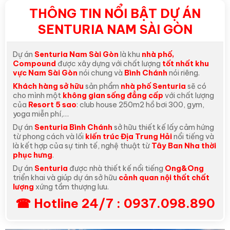
THÔNG TIN NỔI BẬT DỰ ÁN
SENTURIA NAM SÀI GÒN
Dự án
Senturia Nam Sài Gòn
là khu
nhà phố,
Compound
được xây dựng với chất lượng
tốt nhất khu
vực Nam Sài Gòn
nói chung và
Bình Chánh
nói riêng.
Khách hàng sở hữu
sản phẩm
nhà phố Senturia
sẽ có
cho mình một
không gian sống đẳng cấp
với chất lượng
của
Resort 5 sao
: club house 250m2 hồ bơi 300, gym,
yoga miễn phí,…
Dự án
Senturia Bình Chánh
sở hữu thiết kế lấy cảm hứng
từ phong cách và lối
kiến trúc Địa Trung Hải
nổi tiếng và
là kết hợp của sự tinh tế, nghệ thuật từ
Tây Ban Nha thời
phục hưng
.
Dự án
Senturia
được nhà thiết kế nổi tiếng
Ong&Ong
triển khai và giúp dự án sở hữu
cảnh quan nội thất chất
lượng
xứng tầm thượng lưu.
☎ Hotline 24/7 : 0937.098.890