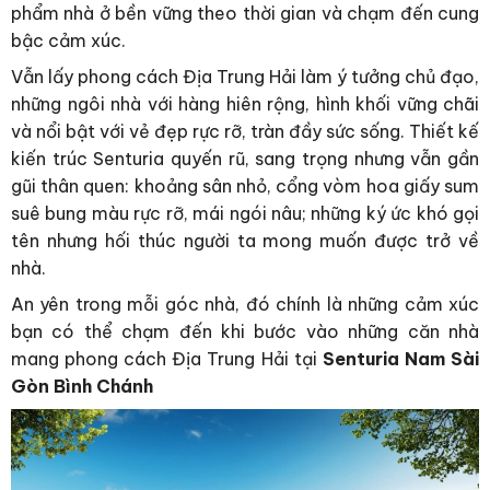
phẩm nhà ở bền vững theo thời gian và chạm đến cung
bậc cảm xúc.
Vẫn lấy phong cách Địa Trung Hải làm ý tưởng chủ đạo,
những ngôi nhà với hàng hiên rộng, hình khối vững chãi
và nổi bật với vẻ đẹp rực rỡ, tràn đầy sức sống. Thiết kế
kiến trúc Senturia quyến rũ, sang trọng nhưng vẫn gần
gũi thân quen: khoảng sân nhỏ, cổng vòm hoa giấy sum
suê bung màu rực rỡ, mái ngói nâu; những ký ức khó gọi
tên nhưng hối thúc người ta mong muốn được trở về
nhà.
An yên trong mỗi góc nhà, đó chính là những cảm xúc
bạn có thể chạm đến khi bước vào những căn nhà
mang phong cách Địa Trung Hải tại
Senturia Nam Sài
Gòn Bình Chánh