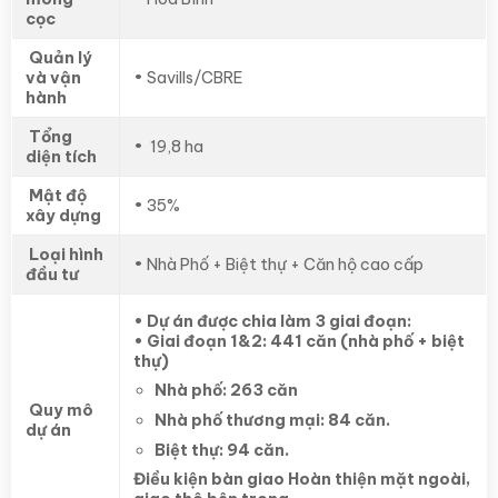
cọc
Quản lý
và vận
• Savills/CBRE
hành
Tổng
• 19,8 ha
diện tích
Mật độ
• 35%
xây dựng
Loại hình
• Nhà Phố + Biệt thự + Căn hộ cao cấp
đầu tư
• Dự án được chia làm 3 giai đoạn:
• Giai đoạn 1&2: 441 căn (nhà phố + biệt
thự)
Nhà phố: 263 căn
Quy mô
Nhà phố thương mại: 84 căn.
dự án
Biệt thự: 94 căn.
Điều kiện bàn giao Hoàn thiện mặt ngoài,