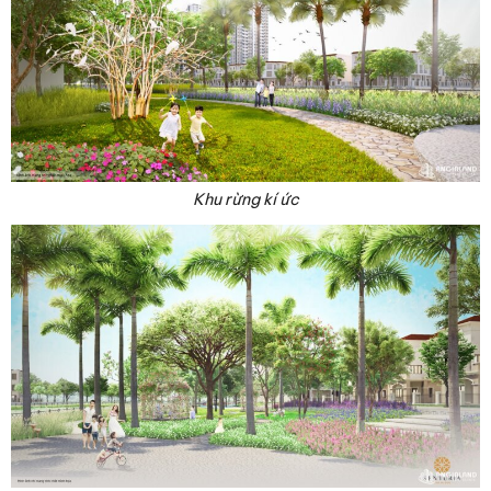
Khu rừng kí ức