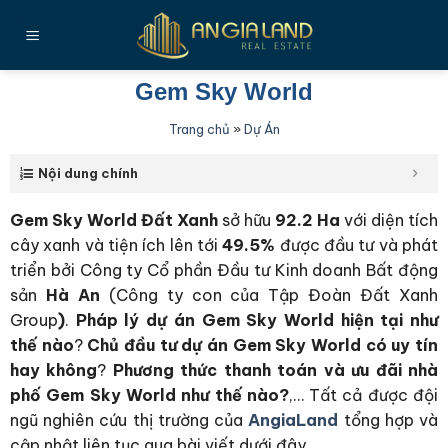
Bỏ
qua
nội
dung
Gem Sky World
Trang chủ
»
Dự Án
Nội dung chính
Gem Sky World Đất Xanh
sở hữu
92.2 Ha
với diện tích
cây xanh và tiện ích lên tới
49.5%
được đầu tư và phát
triển bởi Công ty Cổ phần Đầu tư Kinh doanh Bất động
sản
Hà An
(Công ty con của Tập Đoàn Đất Xanh
Group
)
.
Pháp lý dự án Gem Sky World hiện tại như
thế nào
?
Chủ đầu tư dự án Gem Sky World có uy tín
hay không
?
Phương thức thanh toán và ưu đãi nhà
phố Gem Sky World như thế nào?
,… Tất cả được đội
ngũ nghiên cứu thị trường của
AngiaLand
tổng hợp và
cập nhật liên tục qua bài viết dưới đây.