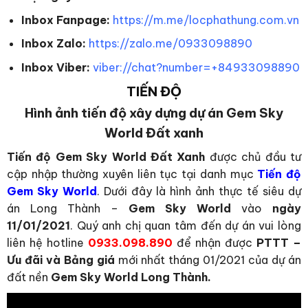
Inbox Fanpage:
https://m.me/locphathung.com.vn
Inbox Zalo:
https://zalo.me/0933098890
Inbox Viber:
viber://chat?number=+84933098890
TIẾN ĐỘ
Hình ảnh tiến độ xây dựng dự án Gem Sky
World Đất xanh
Tiến độ Gem Sky World Đất Xanh
được chủ đầu tư
cập nhập thường xuyên liên tục tại danh mục
Tiến độ
Gem Sky World
. Dưới đây là hình ảnh thực tế siêu dự
án Long Thành –
Gem Sky World
vào
ngày
11/01/2021
. Quý anh chị quan tâm đến dự án vui lòng
liên hệ hotline
0933.098.890
để nhận được
PTTT –
Ưu đãi và Bảng giá
mới nhất tháng 01/2021 của dự án
đất nền
Gem Sky World Long Thành.