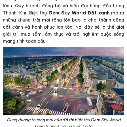
lánh. Q
uy hoạch đồng bộ và hiện đại hàng đầu Long
Thành, Khu Biệt thự
Gem Sky World Đất xanh
mở ra
những khung trời mới rộng lớn bao la cho thành công
cất cánh và hạnh phúc lan tỏa. Nơi đây sẽ là thế giới
giải trí, mua sắm, ẩm thực và trải nghiệm cuộc sống
mang tính toàn cầu.
Cung đường thương mại của đô thị biệt thự Gem Sky World
Long thành Đường Quốc Lộ 51