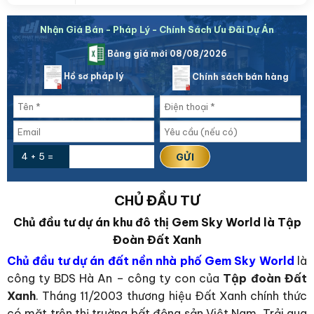
Nhận Giá Bán - Pháp Lý - Chính Sách Ưu Đãi Dự Án
Bảng giá mới 08/08/2026
Hồ sơ pháp lý
Chính sách bán hàng
4 + 5 =
CHỦ ĐẦU TƯ
Chủ đầu tư dự án khu đô thị Gem Sky World là Tập
Đoàn Đất Xanh
Chủ đầu tư dự án đất nền nhà phố Gem Sky World
là
công ty BDS Hà An – công ty con của
Tập đoàn Đất
Xanh
. Tháng 11/2003 thương hiệu Ðất Xanh chính thức
có mặt trên thị truờng bất động sản Việt Nam. Trải qua