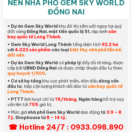
NÊN NHÀ PHỐ GEM SKY WORLD
ĐỒNG NAI
• Dự án Gem Sky World
khu đô thị sầm uất ngay tại quỹ
đất vàng
Đồng Nai, mặt tiền quốc lộ 51,
ráp ranh
sân
bay quốc tế Long Thành.
• Gem Sky World Long Thành
tổng diện tích
92,2 ha
với
4.022 sản phẩm
các loại
biệt thự, nhà phố liền kề,
đất nền.
• Dự án Gem Sky World
có
pháp lý
đầy đủ rõ ràng
,
được
cấp bởi
UBND Đồng Nai
và được chấp thuận đầu tư theo
quy hoạch 1/500
.
• Cơ sở hạ tầng
khu vực phát triển
,
đón đầu
dòng vốn
đầu tư,
tiếp cận lượng khách dồi dào từ
sân bay quốc tế
Long Thành.
• PTTT
linh hoạt chỉ từ
1%/tháng
,
Ngân hàng
hỗ trợ vay
vốn lên tới
75%
giá trị.
•
Mức giá
nhà phố Gem Sky World
dao động
từ
3.9 – 8
Tỷ
, Shophouse từ
8 – 14 tỷ.
☎ Hotline 24/7 : 0933.098.890