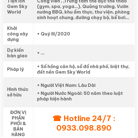
Tiện ích
Công viên , ,Trung tâm thể dục thể thao
Gem Sky
(gym, spa, yoga…), Quảng trường, Vườn
World
nướng BBQ, khu ẩm thực, thư viện, phòng
sinh hoạt chung, đường chạy bộ, bể bơi…
Khởi
công xây
• Quý III/2020
dựng
Dự kiến
• …
bàn giao
• Sổ hồng căn hộ, sổ đổ nhà phố, biệt thự,
Pháp lý
đết nền Gem Sky World
• Người Việt Nam: Lâu Dài
Hình thức
• Người Nước Ngoài: 50 năm theo luật
sở hữu
pháp hiện hành
ĐƠN VỊ
☎ Hotline 24/7 :
PHẤN
PHỐI &
0933.098.890
BÁN
HÀNG