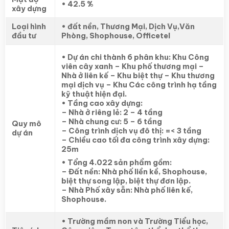
• 42.5 %
xây dựng
Loại hình
• đất nền, Thương Mại, Dịch Vụ,Văn
đầu tư
Phòng, Shophouse, Officetel
• Dự án chi thành 6 phân khu: Khu Công
viên cây xanh – Khu phố thương mại –
Nhà ở liên kế – Khu biệt thự – Khu thương
mại dịch vụ – Khu Các công trình hạ tầng
kỹ thuật hiện đại.
• Tầng cao xây dựng:
– Nhà ở riêng lẻ: 2 – 4 tầng
– Nhà chung cư: 5 – 6 tầng
Quy mô
– Công trình dịch vụ đô thị: =< 3 tầng
dự án
– Chiều cao tối đa công trình xây dựng:
25m
• Tổng 4.022 sản phẩm gồm:
– Đất nền: Nhà phố liền kề, Shophouse,
biệt thự song lập, biệt thự đơn lập.
– Nhà Phố xây sẵn: Nhà phố liên kế,
Shophouse.
• Trường mầm non và Trường Tiểu học,