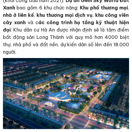
(khởi công đầu năm 2021).
Dự án
Gem Sky World Đất
Xanh
bao gồm 6 khu chức năng:
Khu phố thương mại
,
nhà ở liên kế
,
khu thương mại dịch vụ
,
khu công viên
cây xanh
và c
ác công trình hạ tầng kỹ thuật hiện
đại
. Khu dân cư Hà An được nhận định sẽ là tâm điểm
bất động sản Long Thành với quy mô hơn 4000 biệt
thự, nhà phố và đất nền, dự kiến dân số lên đến 18.000
người.