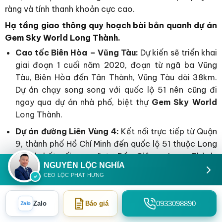
ràng và tính thanh khoản cực cao.
Hạ tầng giao thông quy hoạch bài bản quanh dự án
Gem Sky World Long Thành.
Cao tốc Biên Hòa – Vũng Tàu:
Dự kiến sẽ triển khai
giai đoạn 1 cuối năm 2020, đoạn từ ngã ba Vũng
Tàu, Biên Hòa đến Tân Thành, Vũng Tàu dài 38km.
Dự án chạy song song với quốc lộ 51 nên cũng đi
ngay qua dự án nhà phố, biệt thự
Gem Sky World
Long Thành.
Dự án đường Liên Vùng 4:
Kết nối trực tiếp từ Quận
9, thành phố Hồ Chí Minh đến quốc lộ 51 thuộc Long
Thành kết nối ra ngã tư Dầu Giây – Long Thành,
NGUYỄN LỘC NGHĨA
quốc lộ 1 và đường liên tỉnh 769.
CEO LỘC PHÁT HƯNG
Cao tốc Bến Lức – Long Thành:
Dự án trọng điểm
kết nối các tỉnh Miền Tây và các tỉnh Đông Nam Bộ.
0933098890
Zalo
Báo giá
Zalo
Ảnh hưởng lớn đến kinh tế toàn bộ khu vực Miền Tây