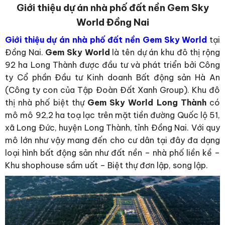
Giới thiệu dự án nhà phố đất nền Gem Sky
World Đồng Nai
Giới thiệu dự án nhà phố đất nền Gem Sky World
tại
Đồng Nai.
Gem Sky World
là tên dự án khu đô thị rộng
92 ha Long Thành được đầu tư và phát triển bởi Công
ty Cổ phần Đầu tư Kinh doanh Bất động sản Hà An
(Công ty con của Tập Đoàn Đất Xanh Group). Khu đô
thị nhà phố biệt thự
Gem Sky World Long Thành
có
mô mô 92,2 ha toạ lạc trên mặt tiền đường Quốc lộ 51,
xã Long Đức, huyện Long Thành, tỉnh Đồng Nai. Với quy
mô lớn như vậy mang đến cho cư dân tại đây đa dạng
loại hình bất động sản như đất nền – nhà phố liền kề –
Khu shophouse sầm uất – Biệt thự đơn lập, song lập.