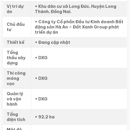
Vị trí dự
• Khu dân cư xã Long Đức, Huyện Long
án
Thành, Đồng Nai.
•
Công ty Cổ phần Đầu tư Kinh doanh Bất
Chủ đầu
động sản Hà An – Đất Xanh Group phát
tư
triển dự án
Thiết kế
• Đang cập nhật
Tổng
thầu xây
• DXG
dựng
Thi công
móng
• DXG
cọc
Quản lý
và vận
• DXG
hành
Tổng
• 92,2 ha
diện tích
Mật độ