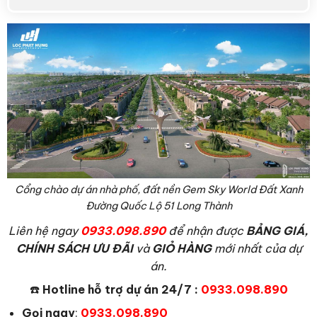
Cổng chào dự án nhà phố, đất nền Gem Sky World Đất Xanh
Đường Quốc Lộ 51 Long Thành
L
iên hệ ngay
0933.098.890
để nhận được
BẢNG GIÁ,
CHÍNH SÁCH ƯU ĐÃI
và
GIỎ HÀNG
mới nhất của dự
án.
☎️
Hotline hỗ trợ dự án 24/7 :
0933.098.890
Gọi ngay
:
0933.098.890