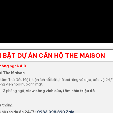
I BẬT DỰ ÁN CĂN HỘ THE MAISON
công nghệ 4.0
tại The Maison
 tâm Thủ Dầu Một, tiện ích nổi bật, hồ bơi rộng vô cực, bảo vệ 24
ông viên nội khu xanh mát
 – 3 phòng ngủ,
view sông vĩnh cửu, tầm nhìn triệu đô
4 tháng.
 hỗ trợ dự án 24/7 :
0933.098.890
Zalo