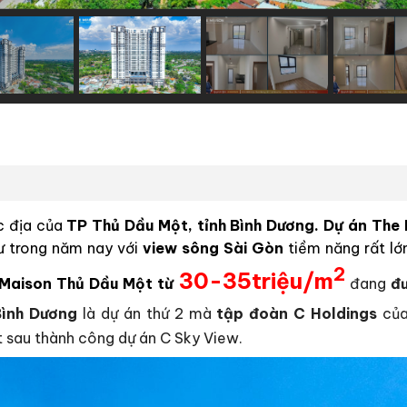
ắc địa của
TP
Thủ Dầu Một, tỉnh Bình Dương
. Dự án
The 
tư trong năm nay với
view sông Sài Gòn
tiềm năng rất lớ
2
30-35triệu/m
 Maison Thủ Dầu Một từ
đang
đư
Bình Dương
là dự án thứ 2 mà
tập đoàn C Holdings
của
t sau thành công dự án C Sky View.