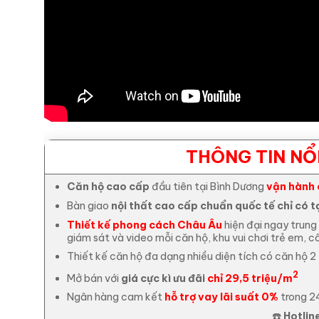
THÔNG TIN NỔ
Căn hộ cao cấp
đầu tiên tại Bình Dương
vận hành 
Bàn giao
nội thất cao cấp chuẩn quốc tế chỉ có 
Thiết kế phong cách Châu Âu
hiện đại ngay trung
giám sát và video mỗi căn hộ, khu vui chơi trẻ em, c
Thiết kế căn hộ đa dạng nhiều diện tích có căn hộ 2
2
Mở bán với
giá cực kì ưu đãi
chỉ 29,5 triệu/m
Ngân hàng cam kết
hỗ trợ vay lãi suất 0%
trong 2
☎️
Hotline