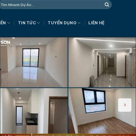
NỀN
TIN TỨC
TUYỂN DỤNG
LIÊN HỆ