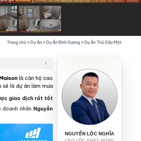
Trang chủ
»
Dự Án
»
Dự Án Bình Dương
»
Dự Án Thủ Dầu Một
Maison
là căn hộ cao
n sẽ là dự án làm mưa
ợc giao dịch rất tốt
 doanh nhân
Nguyễn
NGUYỄN LỘC NGHĨA
CEO LỘC PHÁT HƯNG