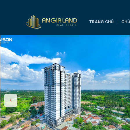
Bỏ
qua
nội
TRANG CHỦ
CHỦ
dung