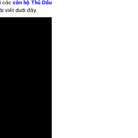
ới các
căn hộ Thủ Dầu
i viết dưới đây.