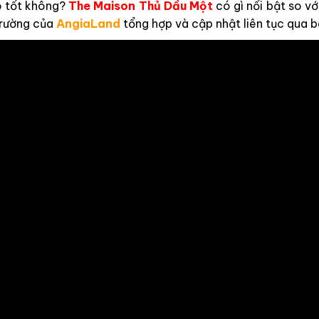
 tốt không?
The Maison Thủ Dầu Một
có gì nổi bật so v
trường của
AngiaLand
tổng hợp và cập nhật liên tục qua bà