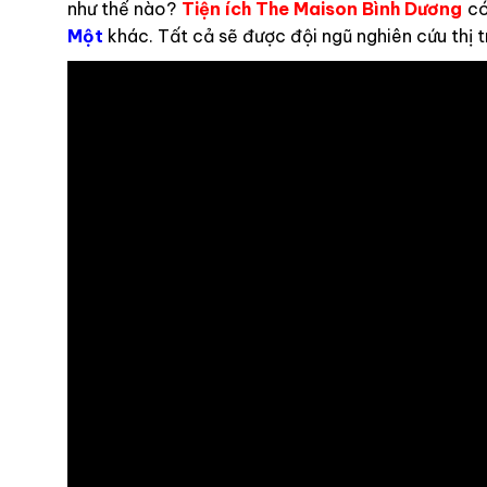
như thế nào?
Tiện ích
The Maison Bình Dương
có
Một
khác. Tất cả sẽ được đội ngũ nghiên cứu thị 