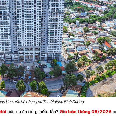
mua bán căn hộ chung cư The Maison Bình Dương
đãi
của dự án có gì hấp dẫn?
Giá bán
tháng
08/2026
c