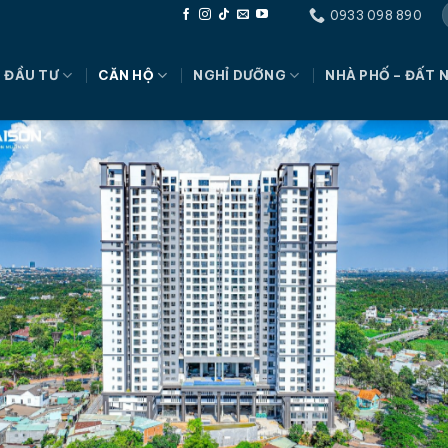
0933 098 890
 ĐẦU TƯ
CĂN HỘ
NGHỈ DƯỠNG
NHÀ PHỐ – ĐẤT 