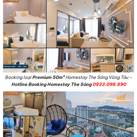
Booking loại
Premium
50m²
Homestay The Sóng Vũng Tàu –
Hotline Booking Homestay The Sóng
0933.098.890