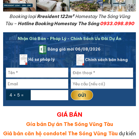
Booking loại
Rresident 122
m²
Homestay The Sóng Vũng
Tàu –
Hotline Booking Homestay The Sóng
0933.098.890
Nhận Giá Bán - Pháp Lý - Chính Sách Ưu Đãi Dự Án
Bảng giá mới 06/08/2026
Hồ sơ pháp lý
Chính sách bán hàng
4 + 5 =
GIÁ BÁN
Gía bán Dự án The Sóng Vũng Tàu
Giá bán căn hộ condotel The Sóng Vũng Tàu
dự kiến