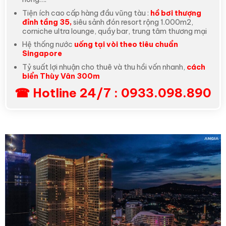
Tiện ích cao cấp hàng đầu vũng tàu :
hồ bơi thượng
đỉnh tầng 35,
siêu sảnh đón resort rộng 1.000m2,
corniche ultra lounge, quầy bar, trung tâm thương mại
Hệ thống nước
uống tại vòi theo tiêu chuẩn
Singapore
Tỷ suất lợi nhuận cho thuê và thu hồi vốn nhanh,
cách
biển Thùy Vân 300m
☎ Hotline 24/7 : 0933.098.890