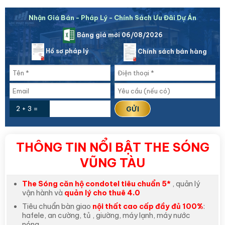
Nhận Giá Bán - Pháp Lý - Chính Sách Ưu Đãi Dự Án
Bảng giá mới 06/08/2026
Hồ sơ pháp lý
Chính sách bán hàng
2 + 3 =
THÔNG TIN NỔI BẬT THE SÓNG
VŨNG TÀU
The Sóng căn hộ condotel tiêu chuẩn 5*
, quản lý
vận hành và
quản lý cho thuê 4.0
Tiêu chuẩn bàn giao
nội thất cao cấp đầy đủ 100%
:
hafele, an cường, tủ , giường, máy lạnh, máy nước
nóng….