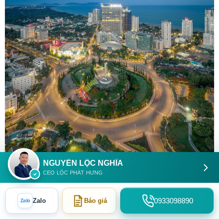
NGUYỄN LỘC NGHĨA
CEO LỘC PHÁT HƯNG
Hình ảnh thực tế dự án The Sóng Vũng Tàu hướng biển.
0933098890
Zalo
Báo giá
Zalo