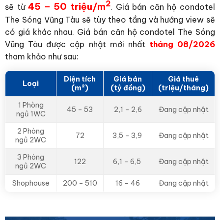
2
45 – 50 triệu/m
sẽ từ
. Giá bán căn hộ condotel
The Sóng Vũng Tàu sẽ tùy theo tầng và hướng view sẽ
có giá khác nhau. Giá bán căn hộ condotel The Sóng
Vũng Tàu được cập nhật mới nhất
tháng 08/2026
tham khảo như sau:
Diện tích
Giá bán
Giá thuê
Loại
(m²)
(tỷ đồng)
(triệu/tháng)
1 Phòng
45 – 53
2,1 – 2,6
Đang cập nhật
ngủ 1WC
2 Phòng
72
3,5 – 3,9
Đang cập nhật
ngủ 2WC
3 Phòng
122
6,1 – 6,5
Đang cập nhật
ngủ 2WC
Shophouse
200 – 510
16 – 46
Đang cập nhật