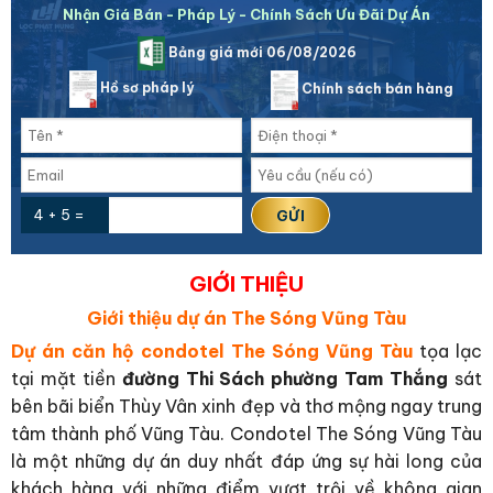
Nhận Giá Bán - Pháp Lý - Chính Sách Ưu Đãi Dự Án
Bảng giá mới 06/08/2026
Hồ sơ pháp lý
Chính sách bán hàng
4 + 5 =
GIỚI THIỆU
Giới thiệu dự án The Sóng Vũng Tàu
Dự án căn hộ condotel The Sóng Vũng Tàu
tọa lạc
tại mặt tiền
đường Thi Sách phường Tam Thắng
sát
bên bãi biển Thùy Vân xinh đẹp và thơ mộng ngay trung
tâm thành phố Vũng Tàu. Condotel The Sóng Vũng Tàu
là một những dự án duy nhất đáp ứng sự hài long của
khách hàng với những điểm vượt trội về không gian