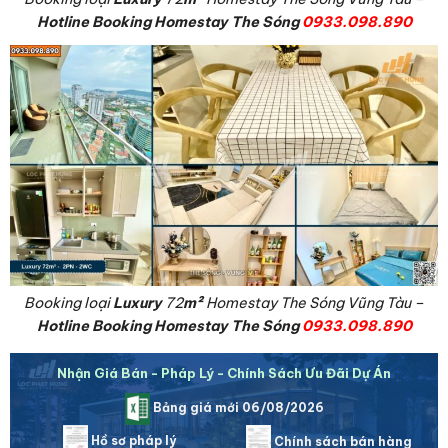
Hotline Booking Homestay The Sóng
0933.098.890
Booking loại
Luxury
72
m²
Homestay The Sóng Vũng Tàu –
Hotline Booking Homestay The Sóng
0933.098.890
Nhận Giá Bán - Pháp Lý - Chính Sách Ưu Đãi Dự Án
Bảng giá mới 06/08/2026
Hồ sơ pháp lý
Chính sách bán hàng