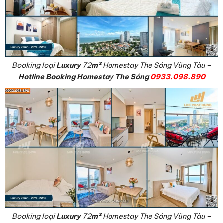
Booking loại
Luxury
72
m²
Homestay The Sóng Vũng Tàu –
Hotline Booking Homestay The Sóng
0933.098.890
Booking loại
Luxury
72
m²
Homestay The Sóng Vũng Tàu –