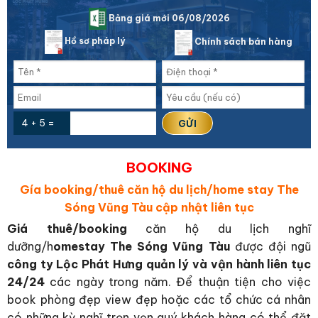
Bảng giá mới 06/08/2026
Hồ sơ pháp lý
Chính sách bán hàng
4 + 5 =
BOOKING
Gía booking/thuê căn hộ du lịch/home stay The
Sóng Vũng Tàu cập nhật liên tục
Giá thuê/booking
căn hộ du lịch nghĩ
dưỡng/h
omestay The Sóng Vũng Tàu
được đội ngũ
công ty Lộc Phát Hưng quản lý và vận hành liên tục
24/24
các ngày trong năm. Để thuận tiện cho việc
book phòng đẹp view đẹp hoặc các tổ chức cá nhân
có những kỳ nghĩ trọn vẹn quý khách hàng có thể đặt