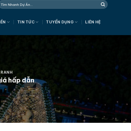
NỀN
TIN TỨC
TUYỂN DỤNG
LIÊN HỆ
 RANH
giá hấp dẫn