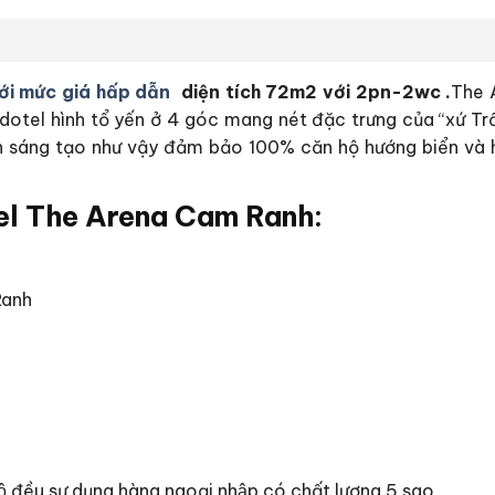
ới mức giá hấp dẫn
diện tích 72m2 với 2pn-2wc .
The A
ndotel hình tổ yến ở 4 góc mang nét đặc trưng của “xứ 
ách sáng tạo như vậy đảm bảo 100% căn hộ hướng biển v
el The Arena Cam Ranh:
Ranh
hộ đều sự dụng hàng ngoại nhập có chất lượng 5 sao