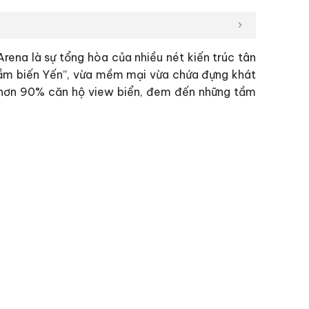
rena là sự tổng hòa của nhiều nét kiến trúc tân
Trầm biến Yến”, vừa mềm mại vừa chứa đựng khát
à hơn 90% căn hộ view biển, đem đến những tầm