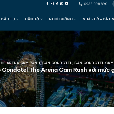
0933 098 890
 ĐẦU TƯ
CĂN HỘ
NGHỈ DƯỠNG
NHÀ PHỐ – ĐẤT 
THE ARENA CAM RANH
,
BÁN CONDOTEL
,
BÁN CONDOTEL CAM
 Condotel The Arena Cam Ranh với mức 