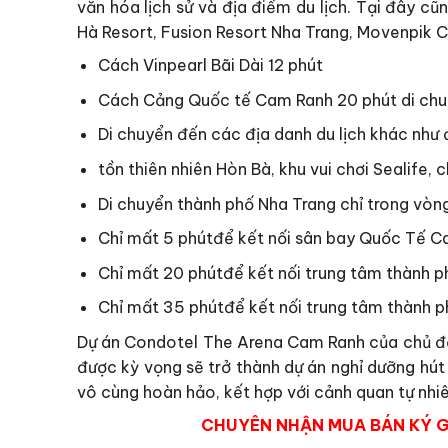
văn hóa lịch sử và địa điểm du lịch. Tại đây cũ
Hà Resort, Fusion Resort Nha Trang, Movenpik C
Cách Vinpearl Bãi Dài 12 phút
Cách Cảng Quốc tế Cam Ranh 20 phút di chu
Di chuyển đến các địa danh du lịch khác như 
tồn thiên nhiên Hòn Bà, khu vui chơi Sealife,
Di chuyển thành phố Nha Trang chỉ trong vòn
Chỉ mất 5 phútđể kết nối sân bay Quốc Tế C
Chỉ mất 20 phútđể kết nối trung tâm thành 
Chỉ mất 35 phútđể kết nối trung tâm thành 
Dự án Condotel The Arena Cam Ranh của chủ đầu t
được kỳ vọng sẽ trở thành dự án nghỉ dưỡng hú
vô cùng hoàn hảo, kết hợp với cảnh quan tự nhiê
CHUYÊN NHẬN MUA BÁN KÝ G