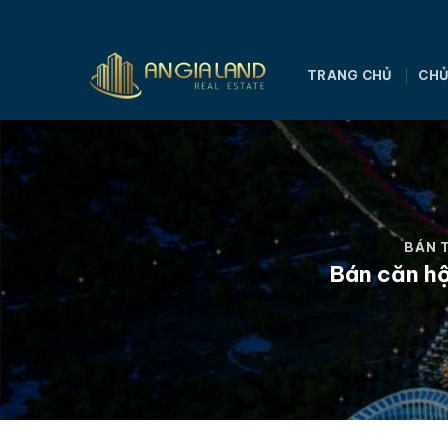
Bỏ
qua
nội
TRANG CHỦ
CHỦ
dung
BÁN 
Bán căn hộ