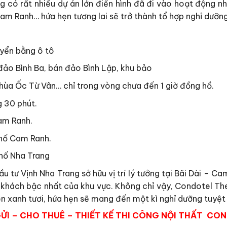
ng có rất nhiều dự án lớn điển hình đã đi vào hoạt động 
am Ranh… hứa hẹn tương lai sẽ trở thành tổ hợp nghỉ dưỡn
yển bằng ô tô
đảo Bình Ba, bán đảo Bình Lập, khu bảo
 chùa Ốc Từ Vân… chỉ trong vòng chưa đến 1 giờ đồng hồ.
g 30 phút.
am Ranh.
phố Cam Ranh.
phố Nha Trang
ư Vịnh Nha Trang sở hữu vị trí lý tưởng tại Bãi Dài – Cam 
t khách bậc nhất của khu vực. Không chỉ vậy, Condotel T
n xanh tươi, hứa hẹn sẽ mang đến một kì nghỉ dưỡng tuyệt
ỬI – CHO THUÊ – THIẾT KẾ THI CÔNG NỘI THẤT CO