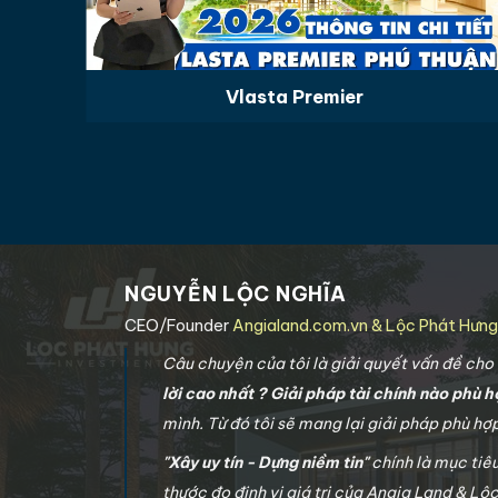
Vlasta Premier
NGUYỄN LỘC NGHĨA
CEO/Founder
Angialand.com.vn & Lộc Phát Hưn
Câu chuyện của tôi là giải quyết vấn đề ch
lời cao nhất ? Giải pháp tài chính nào phù h
mình. Từ đó tôi sẽ mang lại giải pháp phù h
"Xây uy tín - Dựng niềm tin"
chính là mục tiê
thước đo định vị giá trị của Angia Land & Lộ