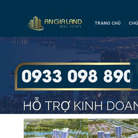
Bỏ
qua
nội
TRANG CHỦ
CHỦ
dung