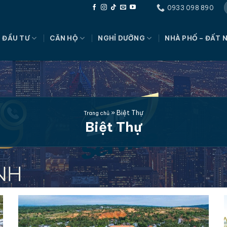
0933 098 890
 ĐẦU TƯ
CĂN HỘ
NGHỈ DƯỠNG
NHÀ PHỐ – ĐẤT 
»
Biệt Thự
Trang chủ
Biệt Thự