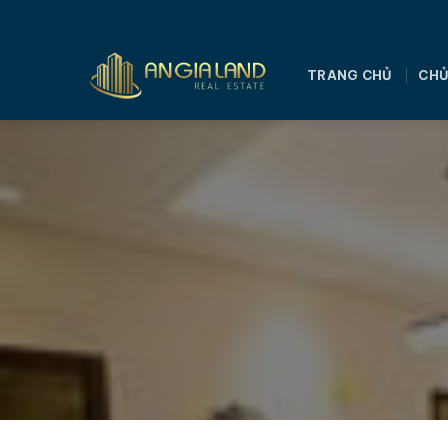
Bỏ
qua
nội
TRANG CHỦ
CHỦ
dung