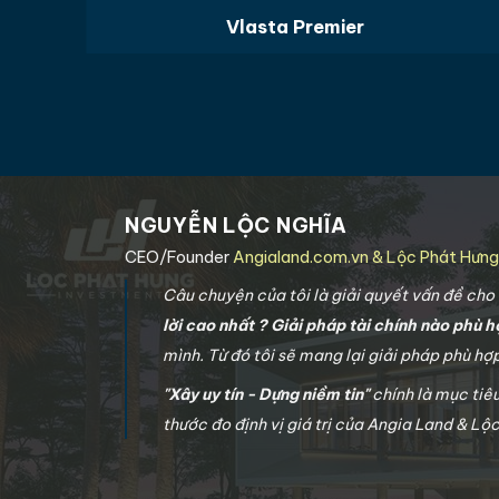
Vlasta Premier
NGUYỄN LỘC NGHĨA
CEO/Founder
Angialand.com.vn & Lộc Phát Hưn
Câu chuyện của tôi là giải quyết vấn đề ch
lời cao nhất ? Giải pháp tài chính nào phù h
mình. Từ đó tôi sẽ mang lại giải pháp phù h
"Xây uy tín - Dựng niềm tin"
chính là mục tiê
thước đo định vị giá trị của Angia Land & Lộ