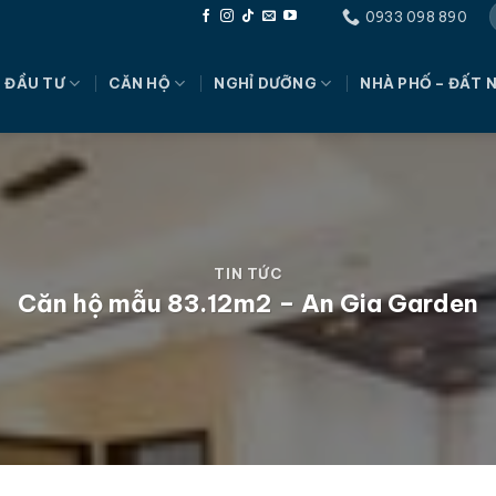
0933 098 890
 ĐẦU TƯ
CĂN HỘ
NGHỈ DƯỠNG
NHÀ PHỐ – ĐẤT 
TIN TỨC
Căn hộ mẫu 83.12m2 – An Gia Garden