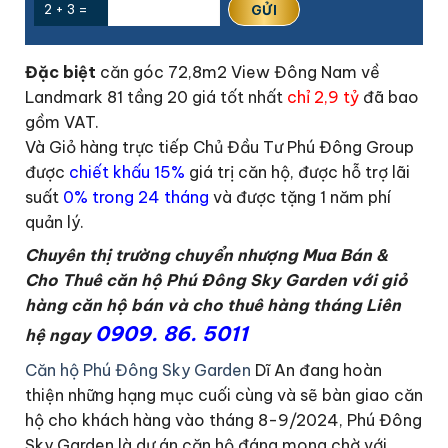
2 + 3 =
Đặc biệt
căn góc 72,8m2 View Đông Nam về
Landmark 81 tầng 20 giá tốt nhất
chỉ 2,9 tỷ
đã bao
gồm VAT.
Và Giỏ hàng trực tiếp Chủ Đầu Tư Phú Đông Group
được
chiết khấu 15%
giá trị căn hộ, được hỗ trợ lãi
suất
0% trong 24 tháng
và được tặng 1 năm phí
quản lý.
Chuyên thị trường chuyển nhượng Mua Bán &
Cho Thuê căn hộ Phú Đông Sky Garden với giỏ
hàng căn hộ bán và cho thuê hàng tháng
L
iên
0909. 86. 5011
hệ ngay
Căn hộ Phú Đông Sky Garden
Dĩ An đang hoàn
thiện những hạng mục cuối cùng và sẽ bàn giao căn
hộ cho khách hàng vào tháng 8-9/2024, Phú Đông
Sky Garden là dự án căn hộ đáng mong chờ với