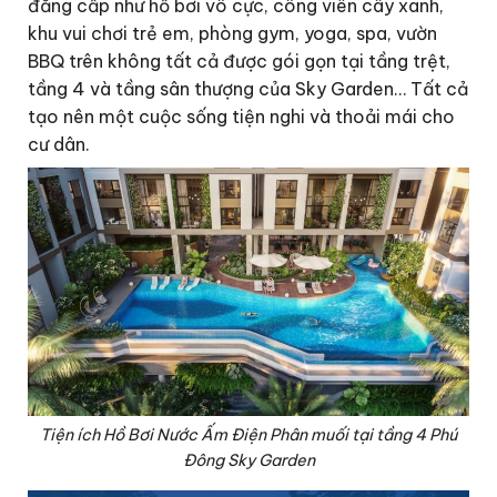
đẳng cấp như hồ bơi vô cực, công viên cây xanh,
khu vui chơi trẻ em, phòng gym, yoga, spa, vườn
BBQ trên không tất cả được gói gọn tại tầng trệt,
tầng 4 và tầng sân thượng của Sky Garden… Tất cả
tạo nên một cuộc sống tiện nghi và thoải mái cho
cư dân.
Tiện ích Hồ Bơi Nước Ấm Điện Phân muối tại tầng 4 Phú
Đông Sky Garden