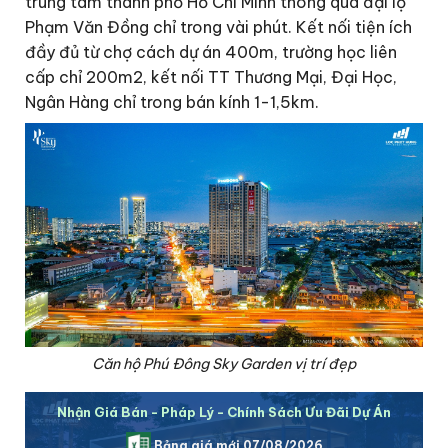
trung tâm thành phố Hồ Chí Minh thông qua đại lộ
Phạm Văn Đồng chỉ trong vài phút. Kết nối tiện ích
đầy đủ từ chợ cách dự án 400m, trường học liên
cấp chỉ 200m2, kết nối TT Thương Mại, Đại Học,
Ngân Hàng chỉ trong bán kính 1-1,5km.
Căn hộ Phú Đông Sky Garden vị trí đẹp
Nhận Giá Bán - Pháp Lý - Chính Sách Ưu Đãi Dự Án
Bảng giá mới 07/08/2026