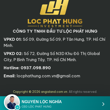
CÔNG TY TNHH ĐẦU TƯ LỘC PHÁT HƯNG
VPKD 01:
Số 09, Đường Số 09, P Tân Hưng, TP. Hồ Chí
Minh.
VPKD 02:
Số 72, Đường Số N3D Khu Đô Thị Global
City, P Bình Trưng Tây, TP. Hồ Chí Minh.
Hotline:
0937.098.890
Email:
locphathung.com.vn@gmail.com
Copyright © 2026 angialand.com.vn
. All rights reserved.
NGUYỄN LỘC NGHĨA
CEO LỘC PHÁT HƯNG