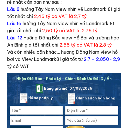
rẻ nhất cần bán như sau :
Lầu 8
hướng Tây Nam view nhìn về Landmark 81 giá
tốt nhất chỉ
2,45 tỷ có VAT là 2,7 tỷ
Lầu 16
hướng Tây Nam view nhìn về Landmark 81
giá tốt nhất chỉ
2,50 tỷ có VAT là 2,75 tỷ
Lầu 12
Hướng Đông Bắc view Hồ Bơi và trường học
An Bình giá tốt nhất chỉ
2,55 tỷ có VAT là 2,8 tỷ
Và còn nhiều căn khác… hướng Đông Nam view hồ
bơi và View Landmark81 giá tốt từ
2,7 – 2,850- 2,9
tỷ có VAT
Nhận Giá Bán - Pháp Lý - Chính Sách Ưu Đãi Dự Án
Bảng giá mới 07/08/2026
Hồ sơ pháp lý
Chính sách bán hàng