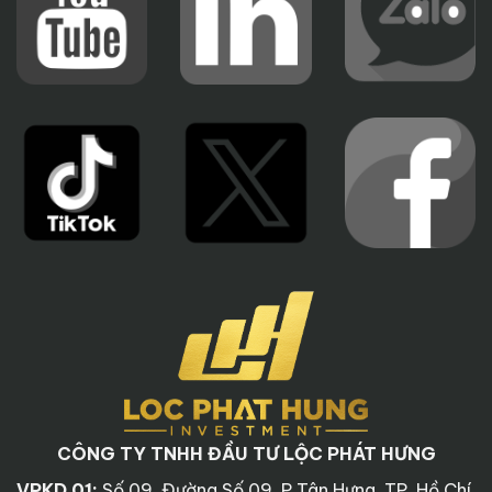
CÔNG TY TNHH ĐẦU TƯ LỘC PHÁT HƯNG
VPKD 01:
Số 09, Đường Số 09, P Tân Hưng, TP. Hồ Chí