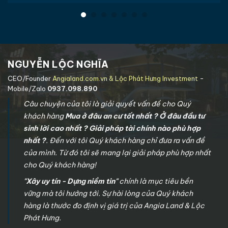
NGUYỄN LỘC NGHĨA
CEO/Founder
Angialand.com.vn & Lộc Phát Hưng Investment
-
Mobile/Zalo
0937.098.890
Câu chuyện của tôi là giải quyết vấn đề cho Quý
khách hàng
Mua ở đâu an cư tốt nhất ? Ở đâu đầu tư
sinh lời cao nhất ? Giải pháp tài chính nào phù hợp
nhất ?
. Đến với tôi Quý khách hàng chỉ đưa ra vấn đề
của mình. Từ đó tôi sẽ mang lại giải pháp phù hợp nhất
cho Quý khách hàng!
"Xây uy tín - Dựng niềm tin"
chính là mục tiêu bền
vững mà tôi hướng tới. Sự hài lòng của Quý khách
hàng là thước đo định vị giá trị của Angia Land & Lộc
Phát Hưng.