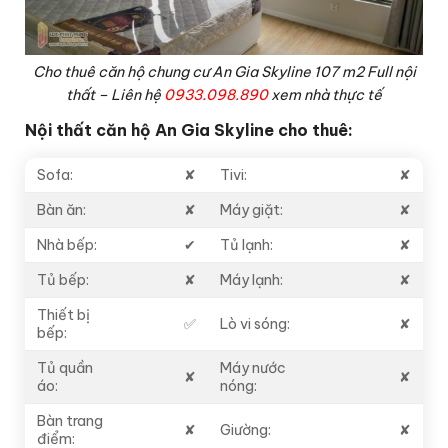
Cho thuê căn hộ chung cư An Gia Skyline 107 m2 Full nội
thất – Liên hệ
0933.098.890
xem nhà thực tế
Nội thất căn hộ An Gia Skyline cho thuê:
Sofa:
✘
Tivi:
✘
Bàn ăn:
✘
Máy giặt:
✘
Nhà bếp:
✔
Tủ lạnh:
✘
Tủ bếp:
✘
Máy lạnh:
✘
Thiết bị
✅
Lò vi sóng:
✘
bếp:
Tủ quần
Máy nước
✘
✘
áo:
nóng:
Bàn trang
✘
Giường:
✘
điểm: