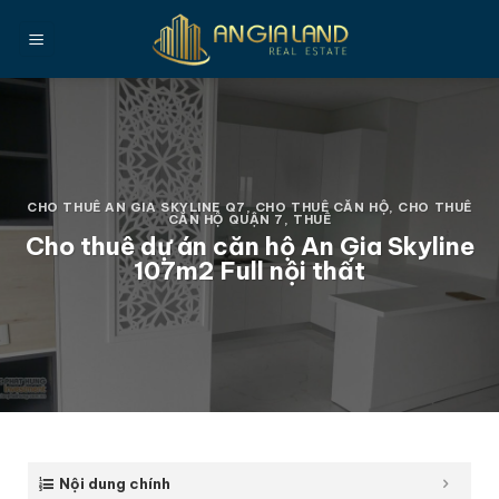
Bỏ
qua
nội
dung
CHO THUÊ AN GIA SKYLINE Q7
,
CHO THUÊ CĂN HỘ
,
CHO THUÊ
CĂN HỘ QUẬN 7
,
THUÊ
Cho thuê dự án căn hộ An Gia Skyline
107m2 Full nội thất
Nội dung chính