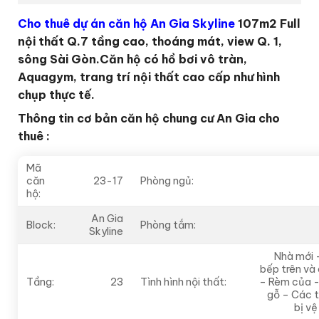
Cho thuê dự án căn hộ An Gia Skyline
107m2 Full
nội thất Q.7 tầng cao, thoáng mát, view Q. 1,
sông Sài Gòn.Căn hộ có hồ bơi vô tràn,
Aquagym, trang trí nội thất cao cấp như hình
chụp thực tế.
Thông tin cơ bản căn hộ chung cư An Gia cho
thuê :
Mã
căn
23-17
Phòng ngủ:
hộ:
An Gia
Block:
Phòng tắm:
Skyline
Nhà mới 
bếp trên và 
Tầng:
23
Tình hình nội thất:
– Rèm của 
gỗ – Các t
bị vệ