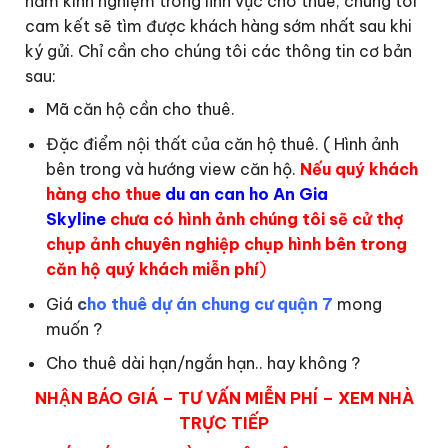
năm kinh nghiệm trong lĩnh vực cho thuê, chúng tôi
cam kết sẽ tìm được khách hàng sớm nhất sau khi
ký gửi. Chỉ cần cho chúng tôi các thông tin cơ bản
sau:
Mã căn hộ cần cho thuê.
Đặc điểm nội thất của căn hộ thuê. ( Hình ảnh
bên trong và hướng view căn hộ.
Nếu quý khách
hàng cho thue
du an can ho An Gia
Skyline
chưa có hình ảnh chúng tôi sẽ cử thợ
chụp ảnh chuyên nghiệp chụp hình bên trong
căn hộ quý khách miễn phí
)
Giá
c
ho thuê dự án chung cư quận 7
mong
muốn ?
Cho thuê dài hạn/ngắn hạn.. hay không ?
NHẬN BÁO GIÁ – TƯ VẤN MIỄN PHÍ – XEM NHÀ
TRỰC TIẾP