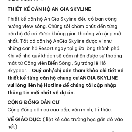
THIẾT KẾ CĂN HỘ AN GIA SKYLINE
Thiết kế căn hộ An Gia Skyline đều có ban công
hướng view sông. Chúng tôi chăm chút đến từng
căn hộ để có được không gian thoáng và rộng mở
nhất. Tất cả căn hộ AnGia Skyline được ví như
những căn hộ Resort ngay tại giữa lòng thành phố.
Khi về nhà quý khách sẽ cảm nhận được sự thoáng
mát từ Công viên Biển Sông , Sự tráng lệ Hồ
Skypear….
Quý anh/chị cần tham khảo chi tiết về
thiết kế từng căn hộ chung cư ANGIA SKYLINE
vui lòng liên hệ Hotline để chúng tôi cập nhập
thông tin mới nhất về dự án.
CỘNG ĐỒNG DÂN CƯ
Cộng đồng dân cư cao cấp, văn minh, tri thức.
VỀ GIÁO DỤC:
( liệt kê các trường học gần đó vào
hết)