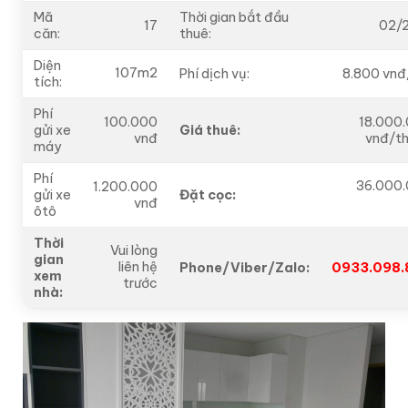
Mã
Thời gian bắt đầu
17
02/
căn:
thuê:
Diện
107m2
Phí dịch vụ:
8.800 vn
tích:
Phí
100.000
18.000
gửi xe
Giá thuê:
vnđ
vnđ/t
máy
Phí
36.000
1.200.000
gửi xe
Đặt cọc:
vnđ
ôtô
Thời
Vui lòng
gian
liên hệ
Phone/Viber/Zalo:
0933.098.
xem
trước
nhà: