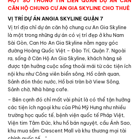
MỘT SỐ THÔNG TIN LIÊN QUAN DỰ ÁN CĂN
CĂN HỘ CHUNG CƯ AN GIA SKYLINE CHO THUÊ
VỊ TRÍ DỰ ÁN ANGIA SKYLINE QUẬN 7
Vị trí địa chỉ dự án căn hộ chung cư An Gia Skyline
là một trong những dự án có vị trí đẹp ở khu Nam
Sài Gòn, Can Ho An Gia Skyline nằm ngay góc
đường Hoàng Quốc Việt – Đào Trí, Quận 7. Ngoài
ra, sống ở Căn Hộ An Gia Skyline, khách hàng sẽ
được tận hưởng cuộc sống thoải mái từ các tiện ích
nội khu như Công viên biển sông, Hồ cảnh quan,
Sảnh đón thác nước, Hồ bơi tràn bờ View Sông,
Sảnh chờ, Nhà hàng cafe.
– Bên cạnh đó chỉ mất vài phút là có thể tận hưởng
các tiện ích ngoại khu của Phú Mỹ Hưng như nhiều
trường học quốc tế, bệnh viện quốc tế Pháp Việt,
Viện tim Tâm Đức, khu hồ bán nguyệt, cầu Ánh Sao,
khu mua sắm Crescent Mall và khu thương mại tài
chính quốc tế …”