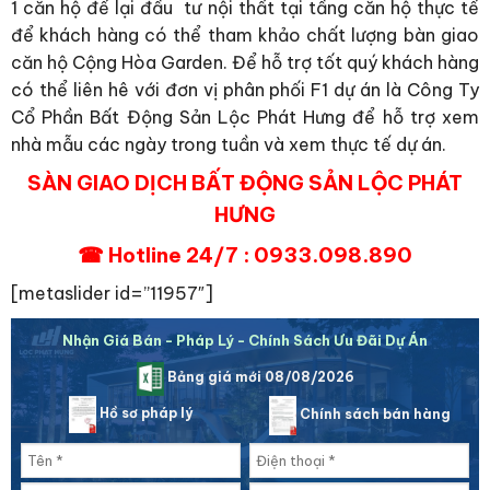
1 căn hộ để lại đầu tư nội thất tại tầng căn hộ thực tế
để khách hàng có thể tham khảo chất lượng bàn giao
căn hộ Cộng Hòa Garden. Để hỗ trợ tốt quý khách hàng
có thể liên hê với đơn vị phân phối F1 dự án là Công Ty
Cổ Phần Bất Động Sản Lộc Phát Hưng để hỗ trợ xem
nhà mẫu các ngày trong tuần và xem thực tế dự án.
SÀN GIAO DỊCH BẤT ĐỘNG SẢN LỘC PHÁT
HƯNG
☎ Hotline 24/7 : 0933.098.890
[metaslider id=”11957″]
Nhận Giá Bán - Pháp Lý - Chính Sách Ưu Đãi Dự Án
Bảng giá mới 08/08/2026
Hồ sơ pháp lý
Chính sách bán hàng