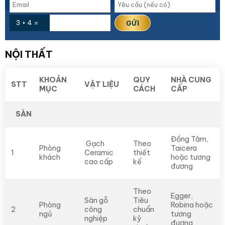
3 + 4 =
NỘI THẤT
KHOẢN
QUY
NHÀ CUNG
STT
VẬT LIỆU
MỤC
CÁCH
CẤP
SÀN
Đồng Tâm,
Gạch
Theo
Phòng
Taicera
1
Ceramic
thiết
khách
hoặc tương
cao cấp
kế
đương
Theo
Egger,
Sàn gỗ
Tiêu
Phòng
Robina hoặc
2
công
chuẩn
ngủ
tương
nghiệp
kỹ
đương