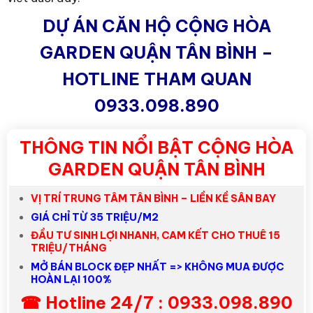
DỰ ÁN CĂN HỘ CỘNG HÒA
GARDEN QUẬN TÂN BÌNH –
HOTLINE THAM QUAN
0933.098.890
THÔNG TIN NỔI BẬT CỘNG HÒA
GARDEN QUẬN TÂN BÌNH
VỊ TRÍ TRUNG TÂM TÂN BÌNH – LIỀN KỀ SÂN BAY
GIÁ CHỈ TỪ 35 TRIỆU/M2
ĐẦU TƯ SINH LỢI NHANH, CAM KẾT CHO THUÊ 15
TRIỆU/THÁNG
MỞ BÁN BLOCK ĐẸP NHẤT => KHÔNG MUA ĐƯỢC
HOÀN LẠI 100%
☎ Hotline 24/7 : 0933.098.890