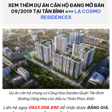
XEM THÊM DỰ ÁN CĂN HỘ ĐANG MỞ BÁN
09/2019 TẠI TÂN BÌNH =>>
LA COSMO
RESIDENCES
Dự án căn hộ chung cư Cộng Hòa Garden Quận Tân Bình
Đường Cộng Hòa chủ đầu tư Thiên Phúc Điền
L
iên hệ ngay
0933.098.890
để nhận được
BẢNG GIÁ,