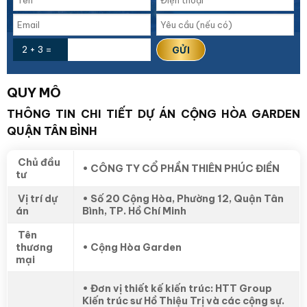
2 + 3 =
QUY MÔ
THÔNG TIN CHI TIẾT DỰ ÁN CỘNG HÒA GARDEN
QUẬN TÂN BÌNH
Chủ đầu
• CÔNG TY CỔ PHẦN THIÊN PHÚC ĐIỀN
tư
Vị trí dự
• Số 20 Cộng Hòa, Phường 12, Quận Tân
án
Bình, TP. Hồ Chí Minh
Tên
thương
• Cộng Hòa Garden
mại
• Đơn vị thiết kế kiến trúc: HTT Group
Kiến trúc sư Hồ Thiệu Trị và các cộng sự.