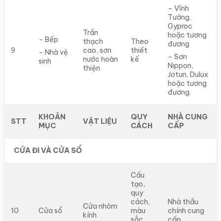
– Vĩnh
Tường,
Gyproc
Trần
hoặc tương
– Bếp
thạch
Theo
đương
9
cao, sơn
thiết
– Nhà vệ
– Sơn
nước hoàn
kế
sinh
Nippon,
thiện
Jotun, Dulux
hoặc tương
đương.
KHOẢN
QUY
NHÀ CUNG
STT
VẬT LIỆU
MỤC
CÁCH
CẤP
CỬA ĐI VÀ CỬA SỔ
Cấu
tạo,
quy
cách,
Nhà thầu
Cửa nhôm
10
Cửa sổ
màu
chính cung
kính
sắc
cấp