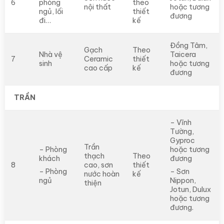
6
phòng
theo
nội thất
hoặc tương
ngủ, lối
thiết
đương
đi…
kế
Đồng Tâm,
Gạch
Theo
Nhà vệ
Taicera
7
Ceramic
thiết
sinh
hoặc tương
cao cấp
kế
đương
TRẦN
– Vĩnh
Tường,
Gyproc
Trần
– Phòng
hoặc tương
thạch
Theo
khách
đương
8
cao, sơn
thiết
– Phòng
– Sơn
nước hoàn
kế
ngủ
Nippon,
thiện
Jotun, Dulux
hoặc tương
đương.