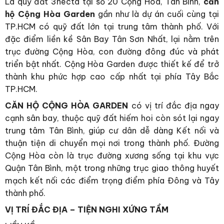
Là quỹ đất 3hecta tại số 20 Cộng Hòa, Tân Bình,
căn
hộ Cộng Hòa Garden
gần như là dự án cuối cùng tại
TP.HCM có quỹ đất lớn tại trung tâm thành phố. Với
đặc điểm liền kề Sân Bay Tân Sơn Nhất, lại nằm trên
trục đường Cộng Hòa, con đường đông đúc và phát
triển bật nhất. Cộng Hòa Garden được thiết kế để trở
thành khu phức hợp cao cấp nhất tại phía Tây Bắc
TP.HCM.
CĂN HỘ CỘNG HÒA GARDEN
có vị trí đắc địa ngay
cạnh sân bay, thuộc quỹ đất hiếm hoi còn sót lại ngay
trung tâm Tân Bình, giúp cư dân dễ dàng Kết nối và
thuận tiện di chuyển mọi nơi trong thành phố. Đường
Cộng Hòa còn là trục đường xương sống tại khu vực
Quận Tân Bình, một trong những trục giao thông huyết
mạch kết nối các điểm trọng điểm phía Đông và Tây
thành phố.
VỊ TRÍ ĐẮC ĐỊA – TIỆN NGHI XỨNG TẦM