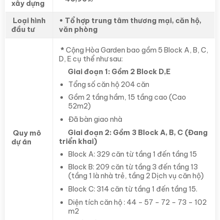
xây dựng
Loại hình
• Tổ hợp trung tâm thương mại, căn hộ,
đầu tư
văn phòng
*
Cộng Hòa Garden bao gồm 5 Block A, B, C,
D, E cụ thể như sau:
Giai đoạn 1: Gồm 2 Block D,E
Tổng số căn hộ 204 căn
Gồm 2 tầng hầm, 15 tầng cao (Cao
52m2)
Đã bàn giao nhà
Giai đoạn 2: Gồm 3 Block A, B, C (Đang
Quy mô
triển khai)
dự án
Block A: 329 căn từ tầng 1 đến tầng 15
Block B: 209 căn từ tầng 3 đến tầng 13
(tầng 1 là nhà trẻ, tầng 2 Dịch vụ căn hộ)
Block C: 314 căn từ tầng 1 đến tầng 15.
Diện tích căn hộ : 44 – 57 – 72 – 73 – 102
m2