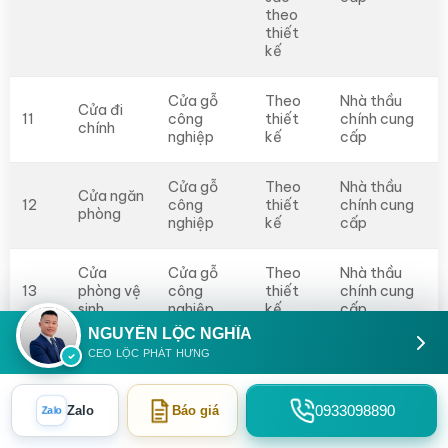
theo
thiết
kế
Cửa gỗ
Theo
Nhà thầu
Cửa đi
11
công
thiết
chính cung
chính
nghiệp
kế
cấp
Cửa gỗ
Theo
Nhà thầu
Cửa ngăn
12
công
thiết
chính cung
phòng
nghiệp
kế
cấp
Cửa
Cửa gỗ
Theo
Nhà thầu
13
phòng vệ
công
thiết
chính cung
sinh
nghiệp
kế
cấp
NGUYỄN LỘC NGHĨA
CEO LỘC PHÁT HƯNG
KHOẢN
QUY
NHÀ CUNG
STT
VẬT LIỆU
MỤC
CÁCH
CẤP
0933098890
Zalo
Báo giá
Zalo
BẾP