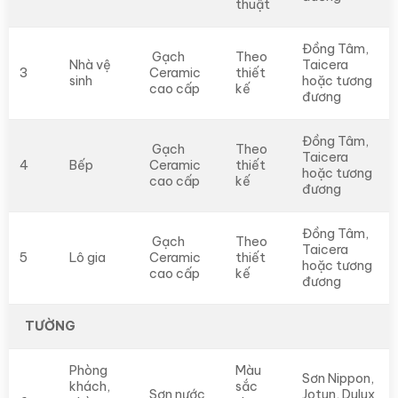
thuật
Đồng Tâm,
Gạch
Theo
Nhà vệ
Taicera
3
Ceramic
thiết
sinh
hoặc tương
cao cấp
kế
đương
Đồng Tâm,
Gạch
Theo
Taicera
4
Bếp
Ceramic
thiết
hoặc tương
cao cấp
kế
đương
Đồng Tâm,
Gạch
Theo
Taicera
5
Lô gia
Ceramic
thiết
hoặc tương
cao cấp
kế
đương
TƯỜNG
Phòng
Màu
Sơn Nippon,
khách,
sắc
Sơn nước
Jotun, Dulux