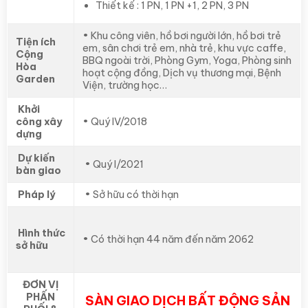
Thiết kế : 1 PN, 1 PN +1, 2 PN, 3 PN
• Khu công viên, hồ bơi người lớn, hồ bơi trẻ
Tiện ích
em, sân chơi trẻ em, nhà trẻ, khu vực caffe,
Cộng
BBQ ngoài trời, Phòng Gym, Yoga, Phòng sinh
Hòa
hoạt cộng đồng, Dịch vụ thương mại, Bệnh
Garden
Viện, trường học…
Khởi
công xây
• Quý IV/2018
dựng
Dự kiến
• Quý I/2021
bàn giao
Pháp lý
• Sở hữu có thời hạn
Hình thức
• Có thời hạn 44 năm đến năm 2062
sở hữu
ĐƠN VỊ
PHẤN
SÀN GIAO DỊCH BẤT ĐỘNG SẢN