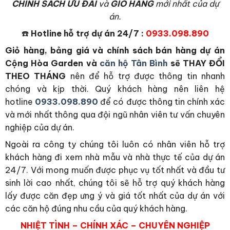
CHÍNH SÁCH ƯU ĐÃI
và
GIỎ HÀNG
mới nhất của dự
án.
☎️
Hotline hỗ trợ dự án 24/7 :
0933.098.890
Giỏ hàng, bảng giá và chính sách bán hàng dự án
Cộng Hòa Garden và
căn hộ Tân Bình
sẽ THAY ĐỔI
THEO THÁNG
nên để hỗ trợ được thông tin nhanh
chóng và kịp thời. Quý khách hàng nên liên hệ
hotline
0933.098.890
để có được thông tin chính xác
và mới nhất thông qua đội ngũ nhân viên tư vấn chuyên
nghiệp của dự án.
Ngoài ra công ty chúng tôi luôn có nhân viên hỗ trợ
khách hàng đi xem nhà mẫu và nhà thực tế của dự án
24/7. Với mong muốn được phục vụ tốt nhất và đầu tư
sinh lời cao nhất, chúng tôi sẽ hỗ trợ quý khách hàng
lấy được căn đẹp ưng ý và giá tốt nhất của dự án với
các căn hộ đúng nhu cầu của quý khách hàng.
NHIỆT TÌNH – CHÍNH XÁC – CHUYÊN NGHIỆP