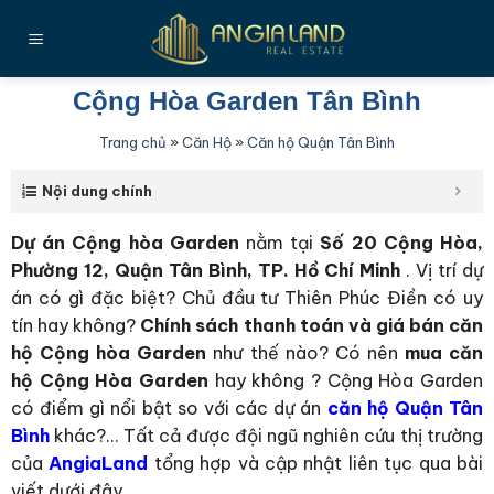
Bỏ
qua
nội
dung
Cộng Hòa Garden Tân Bình
Trang chủ
»
Căn Hộ
»
Căn hộ Quận Tân Bình
Nội dung chính
Dự án Cộng hòa Garden
nằm tại
Số 20 Cộng Hòa,
Phường 12, Quận Tân Bình, TP. Hồ Chí Minh
. Vị trí dự
án có gì đặc biệt? Chủ đầu tư Thiên Phúc Điền có uy
tín hay không?
Chính sách thanh toán và giá bán căn
hộ Cộng hòa Garden
như thế nào? Có nên
mua căn
hộ Cộng Hòa Garden
hay không ? Cộng Hòa Garden
có điểm gì nổi bật so với các dự án
căn hộ Quận Tân
Bình
khác?… Tất cả được đội ngũ nghiên cứu thị trường
của
AngiaLand
tổng hợp và cập nhật liên tục qua bài
viết dưới đây.