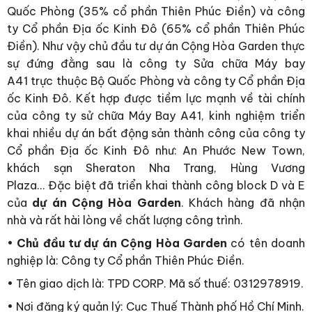
Quốc Phòng (35% cổ phần Thiên Phúc Điền) và công
ty Cổ phần Địa ốc Kinh Đô (65% cổ phần Thiên Phúc
Điền). Như vậy chủ đầu tư dự án Cộng Hòa Garden thực
sự đứng đằng sau là công ty Sửa chữa Máy bay
A41 trực thuộc Bộ Quốc Phòng và công ty Cổ phần Địa
ốc Kinh Đô. Kết hợp được tiềm lực mạnh về tài chính
của công ty sử chữa Máy Bay A41, kinh nghiệm triển
khai nhiều dự án bất động sản thành công của công ty
Cổ phần Địa ốc Kinh Đô như: An Phước New Town,
khách sạn Sheraton Nha Trang, Hùng Vương
Plaza… Đặc biệt đã triển khai thành công block D và E
của
dự án Cộng Hòa Garden
. Khách hàng đã nhận
nhà và rất hài lòng về chất lượng công trình.
•
Chủ đầu tư dự án Cộng Hòa Garden
có tên doanh
nghiệp là: Công ty Cổ phần Thiên Phúc Điền.
• Tên giao dịch là: TPD CORP. Mã số thuế: 0312978919.
• Nơi đăng ký quản lý: Cục Thuế Thành phố Hồ Chí Minh.