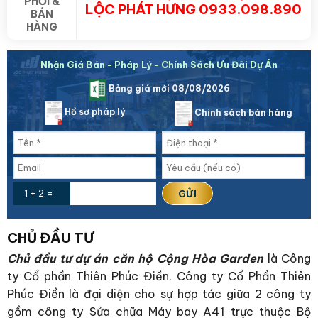
PHỐI &
LỘC PHÁT HƯNG 0933.098.890
BÁN
HÀNG
Nhận Giá Bán - Pháp Lý - Chính Sách Ưu Đãi Dự Án
Bảng giá mới 08/08/2026
Hồ sơ pháp lý
Chính sách bán hàng
1 + 2 =
CHỦ ĐẦU TƯ
Chủ đầu tư dự án căn hộ Cộng Hòa Garden
là Công
ty Cổ phần Thiên Phúc Điền. Công ty Cổ Phần Thiên
Phúc Điền là đại diện cho sự hợp tác giữa 2 công ty
gồm công ty Sửa chữa Máy bay A41 trực thuộc Bộ