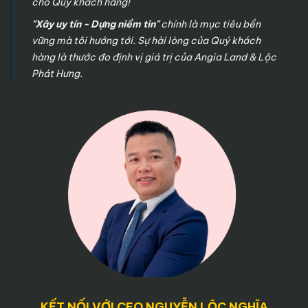
cho Quý khách hàng!
"Xây uy tín - Dựng niềm tin"
chính là mục tiêu bền
vững mà tôi hướng tới. Sự hài lòng của Quý khách
hàng là thước đo định vị giá trị của Angia Land & Lộc
Phát Hưng.
KẾT NỐI VỚI CEO NGUYỄN LỘC NGHĨA