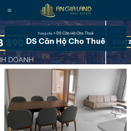
Bỏ
qua
nội
dung
»
DS Căn Hộ Cho Thuê
Trang chủ
DS Căn Hộ Cho Thuê