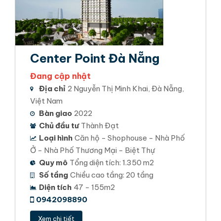
Center Point Đà Nẵng
Đang cập nhật
Địa chỉ
2 Nguyễn Thị Minh Khai, Đà Nẵng,
Việt Nam
Bàn giao
2022
Chủ đầu tư
Thành Đạt
Loại hình
Căn hộ - Shophouse - Nhà Phố
Ở - Nhà Phố Thương Mại - Biệt Thự
Quy mô
Tổng diện tích: 1.350 m2
Số tầng
Chiều cao tầng: 20 tầng
Diện tích
47 - 155m2
0942098890
Xem chi tiết