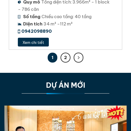
Quy mô
Tổng diện tích: 3.966m² - 1 block
- 786 căn
Số tầng
Chiều cao tầng: 40 tầng
Diện tích
34 m² -112 m²
0942098890
Xem chi tiết
1
2
DỰ ÁN MỚI