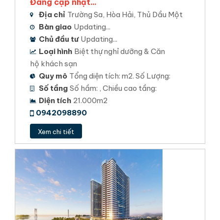
Đang cập nhật...
Địa chỉ
Trường Sa, Hòa Hải, Thủ Dầu Một
Bàn giao
Updating...
Chủ đầu tư
Updating...
Loại hình
Biệt thự nghỉ dưỡng & Căn
hộ khách sạn
Quy mô
Tổng diện tích: m2. Số Lượng:
Số tầng
Số hầm: , Chiều cao tầng:
Diện tích
21.000m2
0942098890
Xem chi tiết