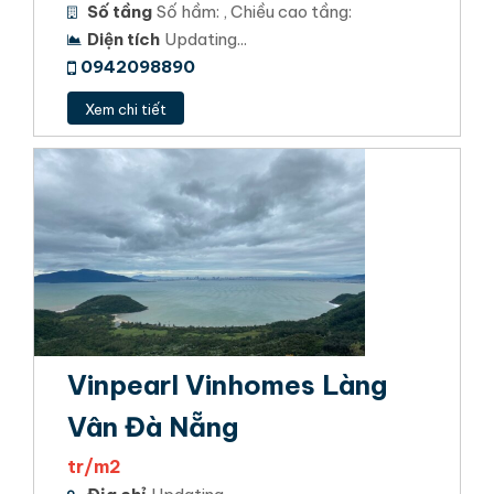
Số tầng
Số hầm: , Chiều cao tầng:
Diện tích
Updating...
0942098890
Xem chi tiết
Vinpearl Vinhomes Làng
Vân Đà Nẵng
tr/m2