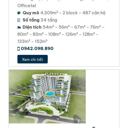
Officetel
Quy mô
4.309m² - 2 block - 487 căn hộ
Số tầng
34 tầng
Diện tích
54m² - 56m² - 67m² - 76m² -
80m² - 83m² - 108m² - 126m² - 128m² -
133m² - 152m²
0942.098.890
Xem chi tiết