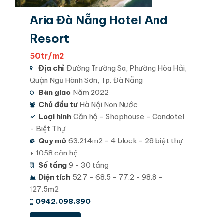
Aria Đà Nẵng Hotel And
Resort
50tr/m2
Địa chỉ
Đường Trường Sa, Phường Hòa Hải,
Quận Ngũ Hành Sơn, Tp. Đà Nẵng
Bàn giao
Năm 2022
Chủ đầu tư
Hà Nội Non Nước
Loại hình
Căn hộ - Shophouse - Condotel
- Biệt Thự
Quy mô
63.214m2 - 4 block - 28 biệt thự
+ 1058 căn hộ
Số tầng
9 - 30 tầng
Diện tích
52.7 - 68.5 - 77.2 - 98.8 -
127.5m2
0942.098.890