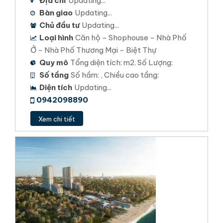
Địa chỉ
Updating...
Bàn giao
Updating...
Chủ đầu tư
Updating...
Loại hình
Căn hộ - Shophouse - Nhà Phố
Ở - Nhà Phố Thương Mại - Biệt Thự
Quy mô
Tổng diện tích: m2. Số Lượng:
Số tầng
Số hầm: , Chiều cao tầng:
Diện tích
Updating...
0942098890
Xem chi tiết