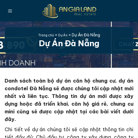
Bỏ
qua
nội
dung
»
»
Dự Án Đà Nẵng
Trang chủ
Dự Án
Dự Án Đà Nẵng
Danh sách toàn bộ dự án căn hộ chung cư, dự án
condotel Đà Nẵng sẽ được chúng tôi cập nhật mới
nhất và liên tục. Thông tin dự án mới được xây
dựng hoặc đã triển khai, căn hộ giá rẻ, chung cư
mini cũng sẽ được cập nhật tại các bài viết dưới
đây.
Chi tiết về dự án chúng tôi sẽ cập nhật thông tin chi
tiết đầy đủ: Chủ đầu tư, công ty xây dựng, công ty