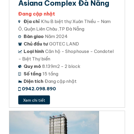
Asiana Complex Đà Nẵng
Đang cập nhật
Địa chỉ
Khu B biệt thự Xuân Thiều – Nam
Ô, Quận Liên Châu ,TP Đà Nẵng
Bàn giao
Năm 2024
Chủ đầu tư
GOTEC LAND
Loại hình
Căn hộ - Shophouse - Condotel
- Biệt Thự biển
Quy mô
8.139m2 - 2 block
Số tầng
15 tầng
Diện tích
Đang cập nhật
0942.098.890
Xem chi tiết