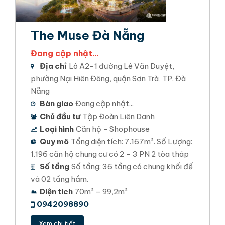
The Muse Đà Nẵng
Đang cập nhật...
Địa chỉ
Lô A2-1 đường Lê Văn Duyệt,
phường Nại Hiên Đông, quận Sơn Trà, TP. Đà
Nẵng
Bàn giao
Đang cập nhật...
Chủ đầu tư
Tập Đoàn Liên Danh
Loại hình
Căn hộ - Shophouse
Quy mô
Tổng diện tích: 7.167m². Số Lượng:
1.196 căn hộ chung cư có 2 – 3 PN 2 tòa tháp
Số tầng
Số tầng: 36 tầng có chung khối đế
và 02 tầng hầm.
Diện tích
70m² – 99,2m²
0942098890
Xem chi tiết