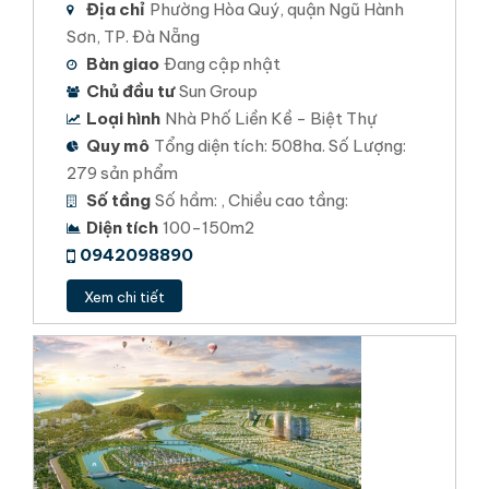
Địa chỉ
Phường Hòa Quý, quận Ngũ Hành
LỘC PHÁT HƯNG
Sơn, TP. Đà Nẵng
Bàn giao
Đang cập nhật
Chủ đầu tư
Sun Group
Loại hình
Nhà Phố Liền Kề - Biệt Thự
Quy mô
Tổng diện tích: 508ha. Số Lượng:
279 sản phẩm
Số tầng
Số hầm: , Chiều cao tầng:
Diện tích
100-150m2
0942098890
Xem chi tiết