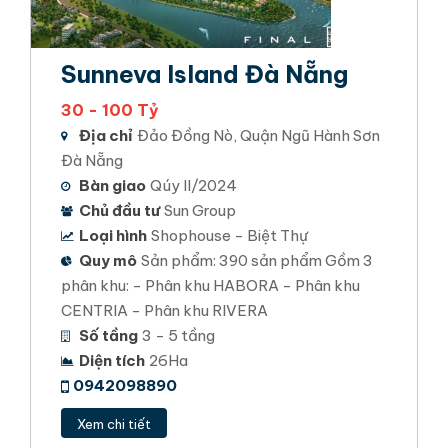
Sunneva Island Đà Nẵng
30 - 100 Tỷ
Địa chỉ
Đảo Đồng Nò, Quận Ngũ Hành Sơn
Đà Nẵng
Bàn giao
Qúy II/2024
Chủ đầu tư
Sun Group
Loại hình
Shophouse - Biệt Thự
Quy mô
Sản phẩm: 390 sản phẩm Gồm 3
phân khu: - Phân khu HABORA - Phân khu
CENTRIA - Phân khu RIVERA
Số tầng
3 - 5 tầng
Diện tích
26Ha
0942098890
Xem chi tiết