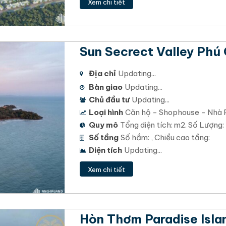
Xem chi tiết
Sun Secrect Valley Phú
Địa chỉ
Updating...
Bàn giao
Updating...
Chủ đầu tư
Updating...
Loại hình
Căn hộ - Shophouse - Nhà 
Quy mô
Tổng diện tích: m2. Số Lượng:
Số tầng
Số hầm: , Chiều cao tầng:
Diện tích
Updating...
Xem chi tiết
Hòn Thơm Paradise Isl