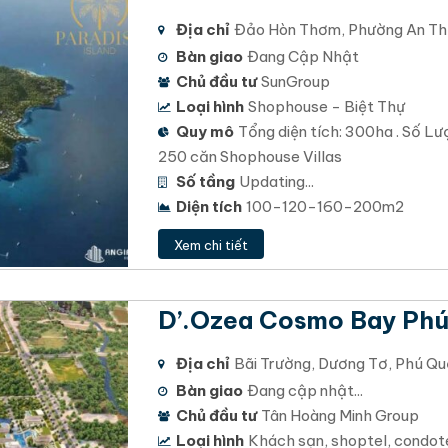
Địa chỉ
Đảo Hòn Thơm, Phường An Thớ
Bàn giao
Đang Cập Nhật
Chủ đầu tư
SunGroup
Loại hình
Shophouse - Biệt Thự
Quy mô
Tổng diện tích: 300ha . Số Lư
250 căn Shophouse Villas
Số tầng
Updating...
Diện tích
100-120-160-200m2
Xem chi tiết
D’.Ozea Cosmo Bay Ph
Địa chỉ
Bãi Trường, Dương Tơ, Phú Qu
Bàn giao
Đang cập nhật...
Chủ đầu tư
Tân Hoàng Minh Group
Loại hình
Khách sạn, shoptel, condotel