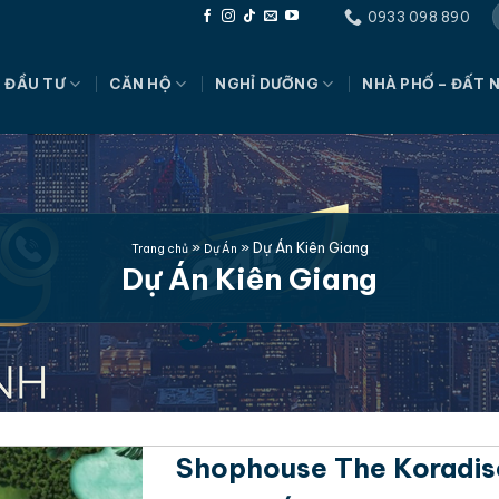
0933 098 890
 ĐẦU TƯ
CĂN HỘ
NGHỈ DƯỠNG
NHÀ PHỐ – ĐẤT 
»
»
Dự Án Kiên Giang
Trang chủ
Dự Án
Dự Án Kiên Giang
Shophouse The Koradi