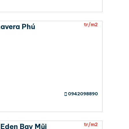
tr/m2
mavera Phú
0942098890
tr/m2
 Eden Bay Mũi