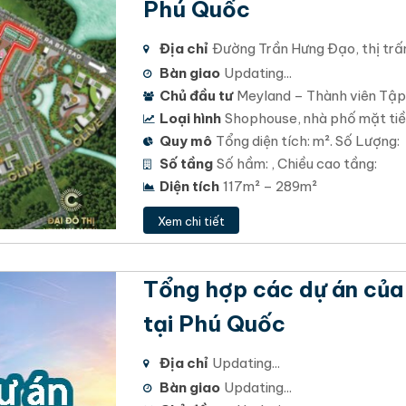
Phú Quốc
Địa chỉ
Đường Trần Hưng Đạo, thị trấn
Bàn giao
Updating...
Chủ đầu tư
Meyland – Thành viên Tập
Loại hình
Shophouse, nhà phố mặt tiền
Quy mô
Tổng diện tích: m². Số Lượng:
Số tầng
Số hầm: , Chiều cao tầng:
Diện tích
117m² – 289m²
Xem chi tiết
Tổng hợp các dự án của
tại Phú Quốc
Địa chỉ
Updating...
Bàn giao
Updating...