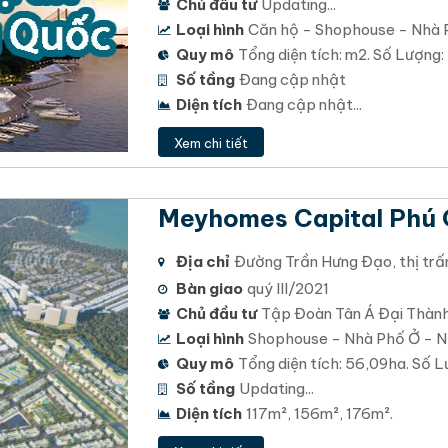
Chủ đầu tư
Updating...
Loại hình
Căn hộ - Shophouse - Nhà 
Quy mô
Tổng diện tích: m2. Số Lượng:
Số tầng
Đang cập nhật
Diện tích
Đang cập nhật...
Xem chi tiết
Meyhomes Capital Phú
Địa chỉ
Đường Trần Hưng Đạo, thị trấn
Bàn giao
quý III/2021
Chủ đầu tư
Tập Đoàn Tân Á Đại Thàn
Loại hình
Shophouse - Nhà Phố Ở - N
Quy mô
Tổng diện tích: 56,09ha. Số L
Số tầng
Updating...
Diện tích
117m², 156m², 176m².