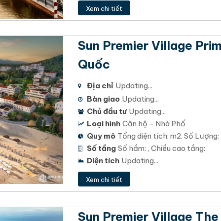
Xem chi tiết
Sun Premier Village Pri
Quốc
Địa chỉ
Updating...
Bàn giao
Updating...
Chủ đầu tư
Updating...
Loại hình
Căn hộ - Nhà Phố
Quy mô
Tổng diện tích: m2. Số Lượng:
Số tầng
Số hầm: , Chiều cao tầng:
Diện tích
Updating...
Xem chi tiết
Sun Premier Village The