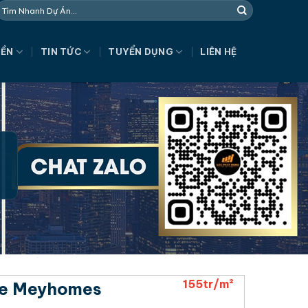
NỀN
TIN TỨC
TUYỂN DỤNG
LIÊN HỆ
155tr/m²
se Meyhomes