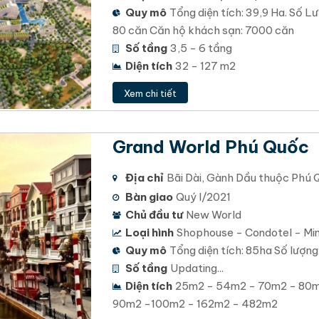
Quy mô
Tổng diện tích: 39,9 Ha. Số L
80 căn Căn hộ khách sạn: 7000 căn
Số tầng
3,5 - 6 tầng
Diện tích
32 - 127 m2
Xem chi tiết
Grand World Phú Quốc
Địa chỉ
Bãi Dài, Gành Dầu thuộc Phú Q
Bàn giao
Quý I/2021
Chủ đầu tư
New World
Loại hình
Shophouse - Condotel - Min
Quy mô
Tổng diện tích: 85ha Số lượng
Số tầng
Updating...
Diện tích
25m2 - 54m2 - 70m2 - 80m
90m2 -100m2 - 162m2 - 482m2