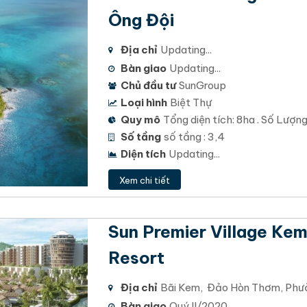
Ông Đội
Địa chỉ
Updating...
Bàn giao
Updating...
Chủ đầu tư
SunGroup
Loại hình
Biệt Thự
Quy mô
Tổng diện tích: 8ha . Số Lượng
Số tầng
số tầng : 3,4
Diện tích
Updating...
Xem chi tiết
Sun Premier Village Ke
Resort
Địa chỉ
Bãi Kem, Đảo Hòn Thơm, Phườ
Giang
Bàn giao
Quý II/2020