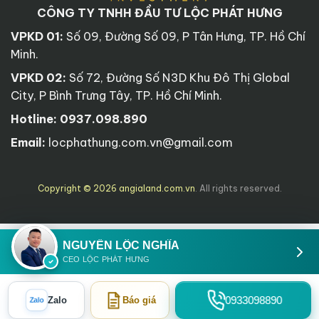
CÔNG TY TNHH ĐẦU TƯ LỘC PHÁT HƯNG
VPKD 01:
Số 09, Đường Số 09, P Tân Hưng, TP. Hồ Chí
Minh.
VPKD 02:
Số 72, Đường Số N3D Khu Đô Thị Global
City, P Bình Trưng Tây, TP. Hồ Chí Minh.
Hotline:
0937.098.890
Email:
locphathung.com.vn@gmail.com
Copyright © 2026 angialand.com.vn
. All rights reserved.
NGUYỄN LỘC NGHĨA
CEO LỘC PHÁT HƯNG
0933098890
Zalo
Báo giá
Zalo