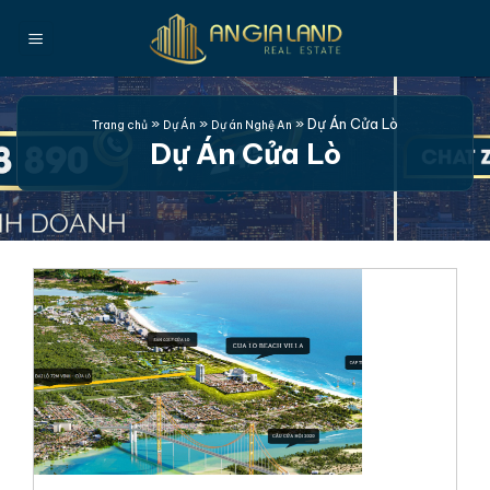
Bỏ
qua
nội
dung
»
»
»
Dự Án Cửa Lò
Trang chủ
Dự Án
Dự án Nghệ An
Dự Án Cửa Lò