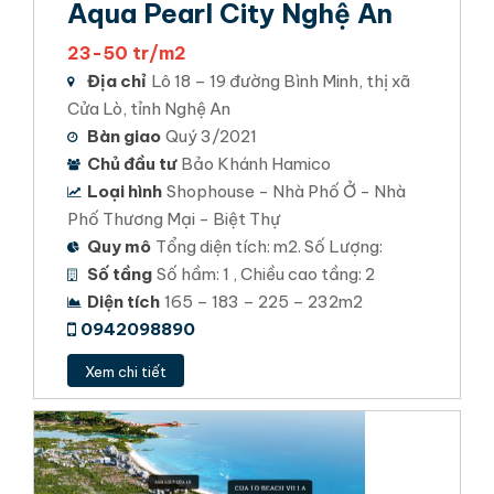
Aqua Pearl City Nghệ An
23-50 tr/m2
Địa chỉ
Lô 18 – 19 đường Bình Minh, thị xã
Cửa Lò, tỉnh Nghệ An
Bàn giao
Quý 3/2021
Chủ đầu tư
Bảo Khánh Hamico
Loại hình
Shophouse - Nhà Phố Ở - Nhà
Phố Thương Mại - Biệt Thự
Quy mô
Tổng diện tích: m2. Số Lượng:
Số tầng
Số hầm: 1 , Chiều cao tầng: 2
Diện tích
165 – 183 – 225 – 232m2
0942098890
Xem chi tiết