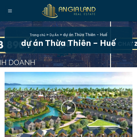
Bỏ
qua
nội
dung
»
»
dự án Thừa Thiên - Huế
Trang chủ
Dự Án
dự án Thừa Thiên – Huế