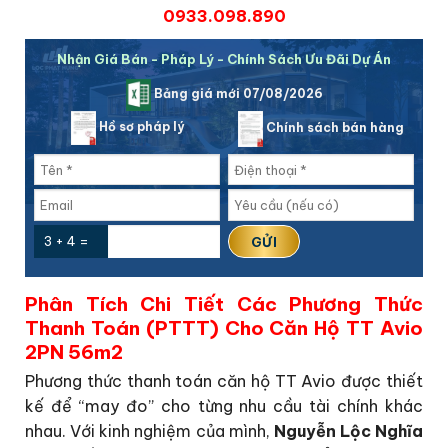
0933.098.890
Nhận Giá Bán - Pháp Lý - Chính Sách Ưu Đãi Dự Án
Bảng giá mới 07/08/2026
Hồ sơ pháp lý
Chính sách bán hàng
3 + 4 =
Phân Tích Chi Tiết Các Phương Thức
Thanh Toán (PTTT) Cho Căn Hộ TT Avio
2PN 56m2
Phương thức thanh toán căn hộ TT Avio được thiết
kế để “may đo” cho từng nhu cầu tài chính khác
nhau. Với kinh nghiệm của mình,
Nguyễn Lộc Nghĩa