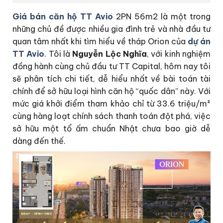
Giá bán căn hộ TT Avio
2PN 56m2 là một trong
những chủ đề được nhiều gia đình trẻ và nhà đầu tư
quan tâm nhất khi tìm hiểu về tháp Orion của
dự án
TT Avio
. Tôi là
Nguyễn Lộc Nghĩa
, với kinh nghiệm
đồng hành cùng chủ đầu tư TT Capital, hôm nay tôi
sẽ phân tích chi tiết, dễ hiểu nhất về bài toán tài
chính để sở hữu loại hình căn hộ “quốc dân” này. Với
mức giá khởi điểm tham khảo chỉ từ 33.6 triệu/m²
cùng hàng loạt chính sách thanh toán đột phá, việc
sở hữu một tổ ấm chuẩn Nhật chưa bao giờ dễ
dàng đến thế.