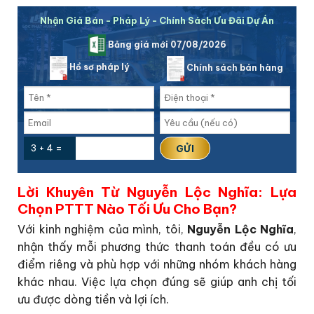
Nhận Giá Bán - Pháp Lý - Chính Sách Ưu Đãi Dự Án
Bảng giá mới 07/08/2026
Hồ sơ pháp lý
Chính sách bán hàng
3 + 4 =
Lời Khuyên Từ Nguyễn Lộc Nghĩa: Lựa
Chọn PTTT Nào Tối Ưu Cho Bạn?
Với kinh nghiệm của mình, tôi,
Nguyễn Lộc Nghĩa
,
nhận thấy mỗi phương thức thanh toán đều có ưu
điểm riêng và phù hợp với những nhóm khách hàng
khác nhau. Việc lựa chọn đúng sẽ giúp anh chị tối
ưu được dòng tiền và lợi ích.