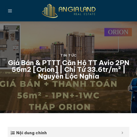
Bỏ
qua
nội
dung
TIN TỨC
Giá Bán & PTTT Căn Hộ TT Avio 2PN
56m2 [Orion] | Chỉ Từ 33.6tr/m² |
Nguyễn Lộc Nghĩa
Nội dung chính