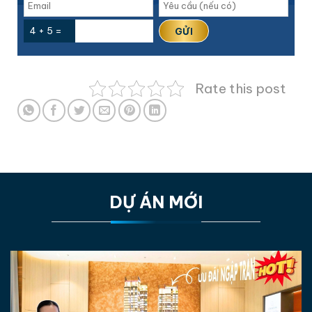
4 + 5 =
Rate this post
DỰ ÁN MỚI