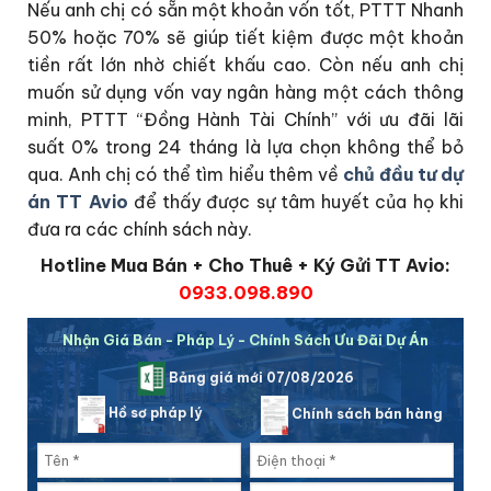
Nếu anh chị có sẵn một khoản vốn tốt, PTTT Nhanh
50% hoặc 70% sẽ giúp tiết kiệm được một khoản
tiền rất lớn nhờ chiết khấu cao. Còn nếu anh chị
muốn sử dụng vốn vay ngân hàng một cách thông
minh, PTTT “Đồng Hành Tài Chính” với ưu đãi lãi
suất 0% trong 24 tháng là lựa chọn không thể bỏ
qua. Anh chị có thể tìm hiểu thêm về
chủ đầu tư dự
án TT Avio
để thấy được sự tâm huyết của họ khi
đưa ra các chính sách này.
Hotline Mua Bán + Cho Thuê + Ký Gửi TT Avio:
0933.098.890
Nhận Giá Bán - Pháp Lý - Chính Sách Ưu Đãi Dự Án
Bảng giá mới 07/08/2026
Hồ sơ pháp lý
Chính sách bán hàng