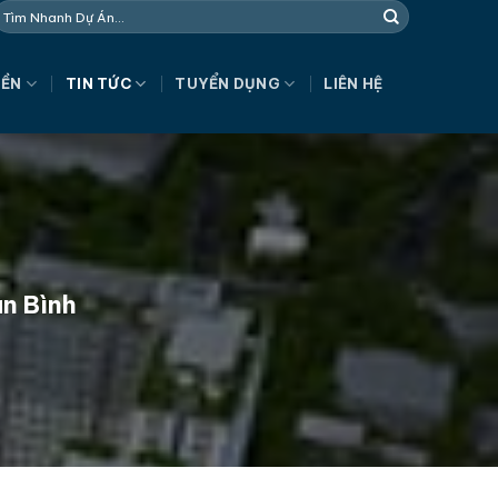
NỀN
TIN TỨC
TUYỂN DỤNG
LIÊN HỆ
ân Bình