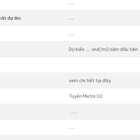
…..
sát dự án:
…..
…..
Dự kiến ….. vnđ/m2 năm đầu tiên
xem chi tiết tại đây
Tuyến Metro 02
……
…..