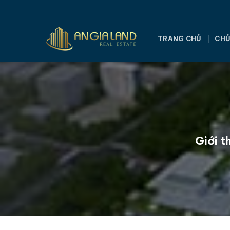
Bỏ
qua
nội
TRANG CHỦ
CHỦ
dung
Giới t