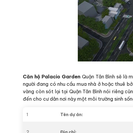
Căn hộ Palacio Garden
Quận Tân Bình sẽ là m
người đang có nhu cầu mua nhà ở hoặc thuê bởi 
vàng còn sót lại tại Quận Tân Bình nói riêng c
đến cho cư dân nơi này một môi trường sinh sống
1
Tên dự án:
2
Địa chỉ: