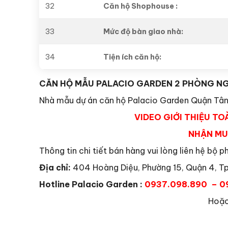
32
Căn hộ Shophouse :
33
Mức độ bàn giao nhà:
34
Tiện ích căn hộ:
CĂN HỘ MẪU PALACIO GARDEN 2 PHÒNG N
Nhà mẫu dự án căn hộ Palacio Garden Quận Tân
VIDEO GIỚI THIỆU T
NHẬN MU
Thông tin chi tiết bán hàng vui lòng liên hệ bộ
Địa chỉ:
404 Hoàng Diệu, Phường 15, Quận 4, Tp
Hotline Palacio Garden :
0937.098.890 – 0
Hoặc