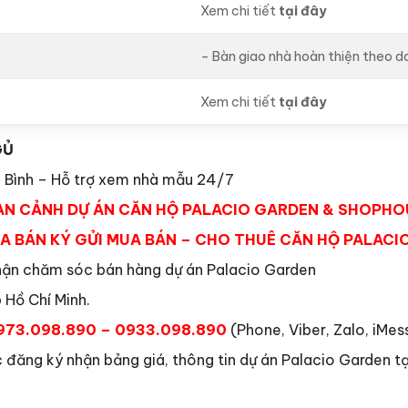
Xem chi tiết
tại đây
– Bàn giao nhà hoàn thiện theo d
Xem chi tiết
tại đây
GỦ
 Bình – Hỗ trợ xem nhà mẫu 24/7
OÀN CẢNH DỰ ÁN CĂN HỘ PALACIO GARDEN & SHOPH
A BÁN KÝ GỬI MUA BÁN – CHO THUÊ CĂN HỘ PALACI
 phận chăm sóc bán hàng dự án Palacio Garden
 Hồ Chí Minh.
973.098.890 – 0933.098.890
(Phone, Viber, Zalo, iM
 đăng ký nhận bảng giá, thông tin dự án Palacio Garden tạ