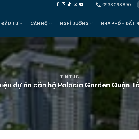
0933 098 890
 ĐẦU TƯ
CĂN HỘ
NGHỈ DƯỠNG
NHÀ PHỐ – ĐẤT 
TIN TỨC
hiệu dự án căn hộ Palacio Garden Quận T