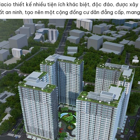
lacio thiết kế nhiều tiện ích khác biệt, độc đáo, được xây 
t an ninh, tạo nên một cộng đồng cư dân đẳng cấp, mang 