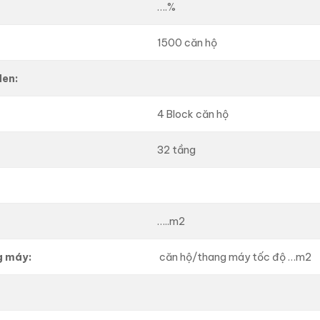
….%
1500 căn hộ
den:
4 Block căn hộ
32 tầng
…..m2
g máy:
căn hộ/thang máy tốc độ …m2