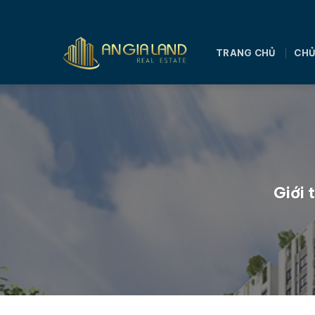
Bỏ
qua
nội
TRANG CHỦ
CHỦ
dung
Giới 