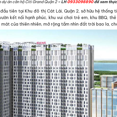
 dự án căn hộ Citi Grand Quận 2
– LH
0933098890
để xem thực
ầu tiên tại Khu đô thị Cát Lái, Quận 2, sở hữu hệ thống ti
 vườn kết nối hạnh phúc, khu vui chơi trẻ em, khu BBQ, t
mát của thiên nhiên, mở rộng tầm nhìn đất trời bao la, cho