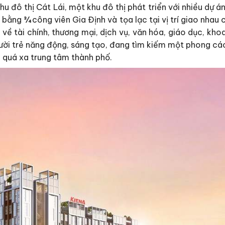
khu đô thị Cát Lái, một khu đô thị phát triển với nhiều dự á
bằng ¾ công viên Gia Định và tọa lạc tại vị trí giao nhau
ề tài chính, thương mại, dịch vụ, văn hóa, giáo dục, kho
gười trẻ năng động, sáng tạo, đang tìm kiếm một phong cá
g quá xa trung tâm thành phố.