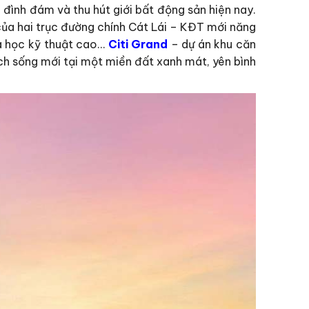
n đình đám và thu hút giới bất động sản hiện nay.
 của hai trục đường chính Cát Lái – KĐT mới năng
a học kỹ thuật cao…
Citi Grand
– dự án khu căn
ch sống mới tại một miền đất xanh mát, yên bình