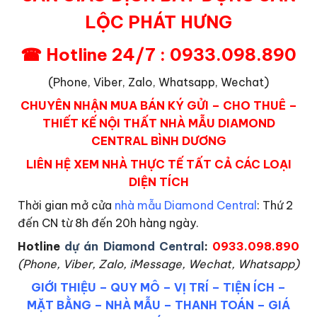
LỘC PHÁT HƯNG
☎ Hotline 24/7 : 0933.098.890
(Phone, Viber, Zalo, Whatsapp, Wechat)
CHUYÊN NHẬN MUA BÁN KÝ GỬI – CHO THUÊ –
THIẾT KẾ NỘI THẤT NHÀ MẪU DIAMOND
CENTRAL BÌNH DƯƠNG
LIÊN HỆ XEM NHÀ THỰC TẾ TẤT CẢ CÁC LOẠI
DIỆN TÍCH
Thời gian mở cửa
nhà mẫu Diamond Central
: Thứ 2
đến CN từ 8h đến 20h hàng ngày.
Hotline
dự án Diamond Central
:
0933.098.890
(Phone, Viber, Zalo, iMessage, Wechat, Whatsapp)
GIỚI THIỆU
–
QUY MÔ
–
VỊ TRÍ
–
TIỆN ÍCH
–
MẶT BẰNG
–
NHÀ MẪU
–
THANH TOÁN
–
GIÁ