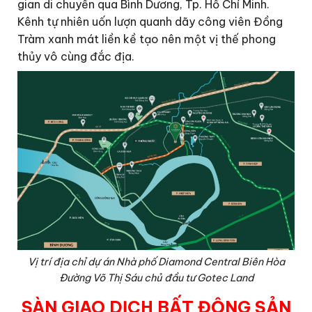
gian di chuyển qua Bình Dương, Tp. Hồ Chí Minh.
Kênh tự nhiên uốn lượn quanh dãy công viên Đồng
Tràm xanh mát liền kề tạo nên một vị thế phong
thủy vô cùng đắc địa.
Vị trí địa chỉ dự án Nhà phố Diamond Central Biên Hòa
Đường Võ Thị Sáu chủ đầu tư Gotec Land
SÀN GIAO DỊCH BẤT ĐỘNG SẢN