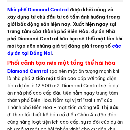
Nhà phố Diamond Central
được khởi công và
xây dựng từ chủ đầu tư có tầm ảnh hưởng trong
giới bất động sản hiện nay. Xuất hiện ngay tại
trung tâm của thành phố Biên Hòa, dự án Nhà
phố Diamond Central hứa hẹn sẽ thổi một làn khí
mới tạo nên những giá trị đáng giá trong số
các
dự án tại Đồng Nai
.
Phối cảnh tạo nên một tổng thể hài hòa
Diamond Central
tạo nên một ấn tượng mạnh khi
là nhà phố
2 tiền mặt tiền
cao cấp với tổng diện
tích dự án là 12.500 m2. Diamond Central sẽ là dự
án nhà phố cao cấp đầu tiên nằm ngay trung tâm
thành phố Biên Hòa. Nằm tại vị trí “trái tim” của
Thành phố Biên Hòa – mặt tiền đường
Võ Thị Sáu
,
đi theo lối thiết kế bán cổ điển Châu Âu độc đáo
cùng hàng loạt tiện ích cao cấp, sự ra đời của dự án
như mở ra một cơ hội “phồn vinh” cho cư dân khu