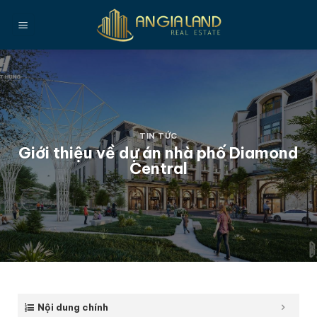
Bỏ
qua
nội
dung
TIN TỨC
Giới thiệu về dự án nhà phố Diamond
Central
Nội dung chính