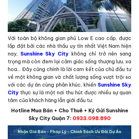
Với toàn bộ không gian phủ Low E cao cấp, được
lắp đặt bởi các nhà thầu uy tín nhất Việt Nam hiện
nay,
Sunshine Sky City
không chỉ trở nên sang
trọng mà còn đem lại cảm giác sống thượng lưu, xa
hoa… Đây cũng chính là lời cam kết của chủ đầu tư
về một không gian và chất lượng sống vượt trội so
với các dự án cùng phân khúc, khiến
Sunshine Sky
City
thực sự là một nơi thu hút được nhiều sự quan
tâm của khách hàng lẫn giới đầu tư.
Hotline Mua Bán + Cho Thuê + Ký Gửi Sunshine
Sky City Quận 7:
0933.098.890
Nhận Giá Bán - Pháp Lý - Chính Sách Ưu Đãi Dự Án