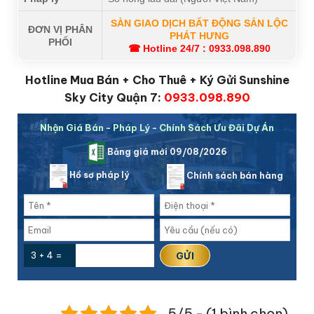
SÀN GIAO DỊCH BẤT ĐỘNG SẢN LỘC
ĐƠN VỊ PHÂN
PHÁT HƯNG
PHỐI
☎ Hotline 24/7 :
0933.098.890
Hotline Mua Bán + Cho Thuê + Ký Gửi Sunshine
Sky City Quận 7:
0933.098.890
Nhận Giá Bán - Pháp Lý - Chính Sách Ưu Đãi Dự Án
Bảng giá mới 09/08/2026
Hồ sơ pháp lý
Chính sách bán hàng
3 + 4 =
5/5 - (1 bình chọn)