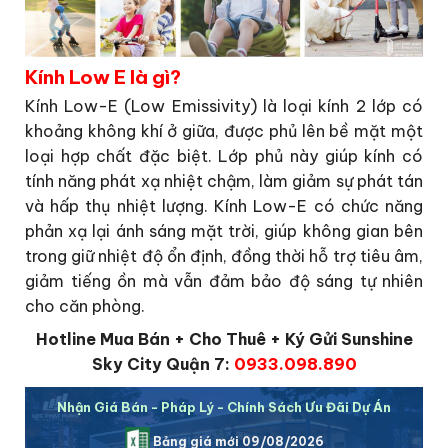
Kính Low E là gì?
Kính Low-E (Low Emissivity) là loại kính 2 lớp có
khoảng không khí ở giữa, được phủ lên bề mặt một
loại hợp chất đặc biệt. Lớp phủ này giúp kính có
tính năng phát xạ nhiệt chậm, làm giảm sự phát tán
và hấp thụ nhiệt lượng. Kính Low-E có chức năng
phản xạ lại ánh sáng mặt trời, giúp không gian bên
trong giữ nhiệt độ ổn định, đồng thời hỗ trợ tiêu âm,
giảm tiếng ồn mà vẫn đảm bảo độ sáng tự nhiên
cho căn phòng.
Hotline Mua Bán + Cho Thuê + Ký Gửi Sunshine
Sky City Quận 7:
0933.098.890
Nhận Giá Bán - Pháp Lý - Chính Sách Ưu Đãi Dự Án
Bảng giá mới 09/08/2026