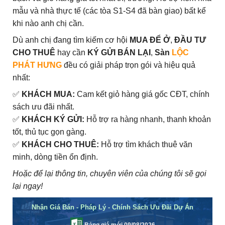
mẫu và nhà thực tế (các tòa S1-S4 đã bàn giao) bất kể
khi nào anh chị cần.
Dù anh chị đang tìm kiếm cơ hội
MUA ĐỂ Ở
,
ĐẦU TƯ
CHO THUÊ
hay cần
KÝ GỬI BÁN LẠI
,
Sàn
LỘC
PHÁT HƯNG
đều có giải pháp trọn gói và hiệu quả
nhất:
✅
KHÁCH MUA:
Cam kết giỏ hàng giá gốc CĐT, chính
sách ưu đãi nhất.
✅
KHÁCH KÝ GỬI:
Hỗ trợ ra hàng nhanh, thanh khoản
tốt, thủ tục gọn gàng.
✅
KHÁCH CHO THUÊ:
Hỗ trợ tìm khách thuê văn
minh, dòng tiền ổn định.
Hoặc để lại thông tin, chuyên viên của chúng tôi sẽ gọi
lại ngay!
Nhận Giá Bán - Pháp Lý - Chính Sách Ưu Đãi Dự Án
Bảng giá mới 09/08/2026