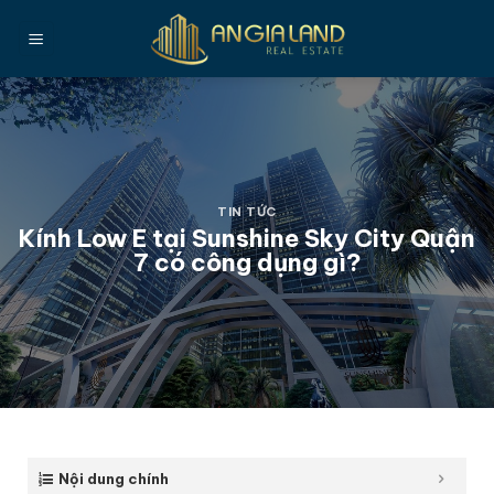
Bỏ
qua
nội
dung
TIN TỨC
Kính Low E tại Sunshine Sky City Quận
7 có công dụng gì?
Nội dung chính