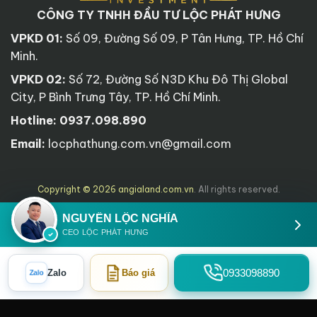
CÔNG TY TNHH ĐẦU TƯ LỘC PHÁT HƯNG
VPKD 01:
Số 09, Đường Số 09, P Tân Hưng, TP. Hồ Chí
Minh.
VPKD 02:
Số 72, Đường Số N3D Khu Đô Thị Global
City, P Bình Trưng Tây, TP. Hồ Chí Minh.
Hotline:
0937.098.890
Email:
locphathung.com.vn@gmail.com
Copyright © 2026 angialand.com.vn
. All rights reserved.
NGUYỄN LỘC NGHĨA
CEO LỘC PHÁT HƯNG
0933098890
Zalo
Báo giá
Zalo