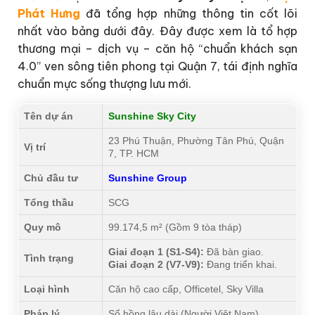
Phát Hưng
đã tổng hợp những thông tin cốt lõi
nhất vào bảng dưới đây. Đây được xem là tổ hợp
thương mại – dịch vụ – căn hộ “chuẩn khách sạn
4.0” ven sông tiên phong tại Quận 7, tái định nghĩa
chuẩn mực sống thượng lưu mới.
Tên dự án
Sunshine Sky City
23 Phú Thuận, Phường Tân Phú, Quận
Vị trí
7, TP. HCM
Chủ đầu tư
Sunshine Group
Tổng thầu
SCG
Quy mô
99.174,5 m² (Gồm 9 tòa tháp)
Giai đoạn 1 (S1-S4):
Đã bàn giao.
Tình trạng
Giai đoạn 2 (V7-V9):
Đang triển khai.
Loại hình
Căn hộ cao cấp, Officetel, Sky Villa
Pháp lý
Sổ hồng lâu dài (Người Việt Nam)