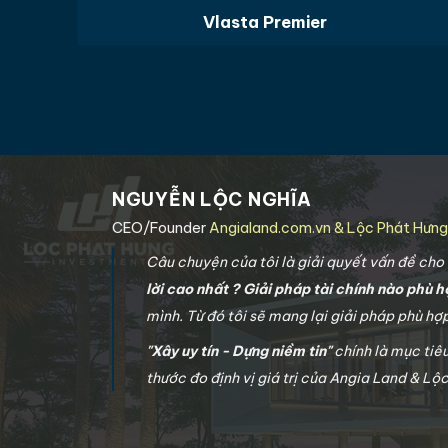
Vlasta Premier
NGUYỄN LỘC NGHĨA
CEO/Founder
Angialand.com.vn & Lộc Phát Hưn
Câu chuyện của tôi là giải quyết vấn đề ch
lời cao nhất ? Giải pháp tài chính nào phù h
mình. Từ đó tôi sẽ mang lại giải pháp phù h
"Xây uy tín - Dựng niềm tin"
chính là mục tiê
thước đo định vị giá trị của Angia Land & Lộ