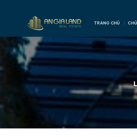
Bỏ
qua
nội
TRANG CHỦ
CHỦ
dung
L