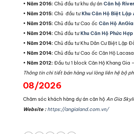
•
Năm 2016:
Chủ đầu tư khu dự án
Căn hộ River
•
Năm 2015:
Chủ đầu tư
Khu Căn Hộ Biệt Lập 
•
Năm 2015:
Chủ đầu tư Cao ốc
Căn Hộ AnGia 
•
Năm 2014:
Chủ đầu tư
Khu Căn Hộ Phức Hợp
•
Năm 2014:
Chủ đầu tư Khu Dân Cư Biệt Lập 
•
Năm 2014:
Chủ đầu tư Cao ốc Căn Hộ Lacasa –
•
Năm 2012:
Đầu tư 1 block Căn Hộ Khang Gia –
Thông tin chi tiết bán hàng vui lòng liên hệ bộ p
08/2026
Chăm sóc khách hàng dự án căn hộ
An Gia Skyl
Website :
https://angialand.com.vn/