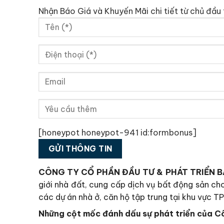
Nhận Báo Giá và Khuyến Mãi chi tiết từ chủ đầu 
[honeypot honeypot-941 id:formbonus]
CÔNG TY CỔ PHẦN ĐẦU TƯ & PHÁT TRIỂN B
giới nhà đất, cung cấp dịch vụ bất động sản c
các dự án nhà ở, căn hộ tập trung tại khu vực TP
Những cột mốc đánh dấu sự phát triển của C