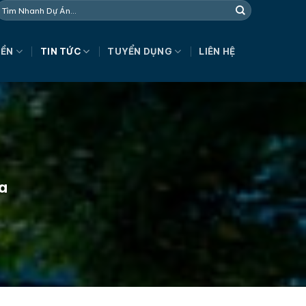
NỀN
TIN TỨC
TUYỂN DỤNG
LIÊN HỆ
ia