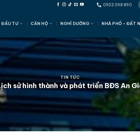
0933 098 890
 ĐẦU TƯ
CĂN HỘ
NGHỈ DƯỠNG
NHÀ PHỐ – ĐẤT 
TIN TỨC
ịch sử hình thành và phát triển BĐS An G