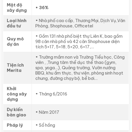
Mật độ
• 36%
xây dựng
Loại hình
• Nhà phố cao cấp, Thương Mại, Dịch Vụ,Văn
đầu tư
Phòng, Shophouse, Officetel
• Gồm 131 nhà phố biệt thự Liên K, bao gồm
Quy mô
98 căn nhà phố và 42 căn Shophouse diện
dự án
tích 5×17, 5×18, 5×20, 6×17,…
• Trường mầm non và Trường Tiểu học, Công
viên , ,Trung tâm thể dục thể thao (gym,
Tiện ích
spa, yoga…), Quảng trường, Vườn nướng
Merita
BBQ, khu ẩm thực, thư viện, phòng sinh hoạt
chung, đường chạy bộ, bể bơi…
Khởi
công xây
• Tháng 6/2016
dựng
Dự kiến
• Năm 2017
bàn giao
Pháp lý
• Sổ hồng