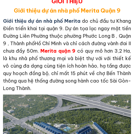
GIỚI THIỆU
Giới thiệu dự án nhà phố Merita Quận 9
Giới thiệu dự án nhà phố Merita
do chủ đầu tư Khang
Điền triển khai tại quận 9. Dự án tọa lạc ngay mặt tiền
Đường Liên Phường thuộc phường Phước Long B , Quận
9 , Thành phốHồ Chí Minh và chỉ cách đường vành đai II
chưa đầy 50m.
Merita quận 9
có quy mô hơn 3,2 Ha,
là khu nhà phố thương mại và biệt thự với với thiết kế
vô cùng đa dạng cùng tiện ích hoàn hảo, hạ tầng được
quy hoạch đồng bộ, chỉ mất 15 phút về chợ Bến Thành
thông qua hệ thống đường song hành cao tốc Sài Gòn-
Long Thành.