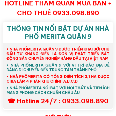
HOTLINE THAM QUAN MUA BÁN +
CHO THUÊ 0933.098.890
THÔNG TIN NỔI BẬT DỰ ÁN NHÀ
PHỐ MERITA QUẬN 9
• NHÀ PHỐMERITA QUẬN 9 ĐƯỢC TRIỂN KHAI BỞI CHỦ
ĐẦU TƯ KHANG ĐIỀN LÀ ĐƠN VỊ PHÁT TRIỂN BẤT
ĐỘNG SẢN CHUYÊN NGHIỆP HÀNG ĐẦU TẠI VIỆT NAM
• NHÀ PHỐMERITA QUẬN 9 VỚI VỊ TRÍ ĐẮC ĐỊA DỄ
DÀNG DI CHUYỂN ĐẾN TRUNG TÂM THÀNH PHỐ
• NHÀ PHỐMERITA CÓ TỔNG DIỆN TÍCH 3,1 HA ĐƯỢC
CHIA LÀM 4 PHÂN KHU CHÍNH A,B,C,D
• NHÀ PHỐMERITA NỔI BẬT VỚI NỘI THẤT VÀ TIỆN ÍCH
MANG PHONG CÁCH CHUẨN CHÂU ÂU
☎ Hotline 24/7 : 0933.098.890