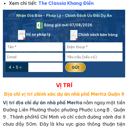
Xem chi tiết:
The Classia Khang Điền
Nhận Giá Bán - Pháp Lý - Chính Sách Ưu Đãi Dự Án
Bảng giá mới 07/08/2026
Hồ sơ pháp lý
Chính sách bán hàng
4 + 5 =
VỊ TRÍ
Địa chỉ vị trí chính xác dự án nhà phố Merita Quận 9
Vị trí địa chỉ dự án nhà phố Merita
nằm ngay mặt tiền
Đường Liên Phường thuộc phường Phước Long B , Quận
9 , Thành phốHồ Chí Minh và chỉ cách đường vành đai II
chưa đầy 50m. Đây là khu vực giao thông thuận tiện