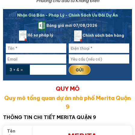
Phường chủ đầu tư Khang Điền
Nhận Giá Bán - Pháp Lý - Chính Sách Ưu Đãi Dự Án
Bảng giá mới 07/08/2026
Hồ sơ pháp lý
Chính sách bán hàng
3 + 4 =
QUY MÔ
Quy mô tổng quan dự án nhà phố Merita Quận
9
THÔNG TIN CHI TIẾT MERITA QUẬN 9
Tên