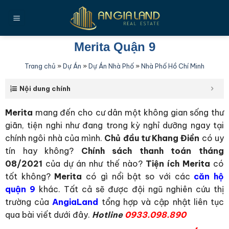
Bỏ
qua
nội
dung
Merita Quận 9
Trang chủ
»
Dự Án
»
Dự Án Nhà Phố
»
Nhà Phố Hồ Chí Minh
Nội dung chính
Merita
mang đến cho cư dân một không gian sống thư
giãn, tiện nghi như đang trong kỳ nghỉ dưỡng ngay tại
chính ngôi nhà của mình.
Chủ đầu tư Khang Điền
có uy
tín hay không?
Chính sách thanh toán tháng
08/2021
của dự án như thế nào?
Tiện ích Merita
có
tốt không?
Merita
có gì nổi bật so với các
căn hộ
quận 9
khác. Tất cả sẽ được đội ngũ nghiên cứu thị
trường của
AngiaLand
tổng hợp và cập nhật liên tục
qua bài viết dưới đây.
Hotline
0933.098.890