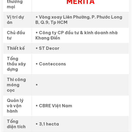
MERITA
thương
mại
Vị trí dự
• Vòng xoay Liên Phường, P. Phước Long
án
B, Q.9, Tp HCM
Chủ đầu
• Công ty CP đầu tư & kinh doanh nhà
tư
Khang Điền
Thiết kế
• ST Decor
Tổng
thầu xây
• Conteccons
dựng
Thi công
móng
•
cọc
Quản lý
và vận
• CBRE Việt Nam
hành
Tổng
• 3,1 hecta
diện tích