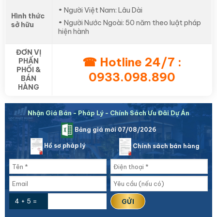
• Người Việt Nam: Lâu Dài
Hình thức
• Người Nước Ngoài: 50 năm theo luật pháp
sở hữu
hiện hành
ĐƠN VỊ
☎ Hotline 24/7 :
PHẤN
PHỐI &
0933.098.890
BÁN
HÀNG
Nhận Giá Bán - Pháp Lý - Chính Sách Ưu Đãi Dự Án
Bảng giá mới 07/08/2026
Hồ sơ pháp lý
Chính sách bán hàng
4 + 5 =