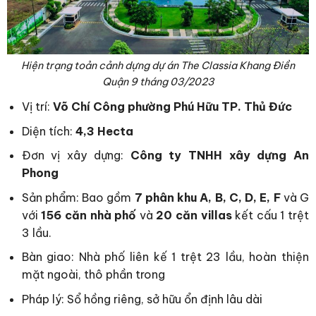
Hiện trạng toản cảnh dựng dự án The Classia Khang Điền
Quận 9 tháng 03/2023
Vị trí:
Võ Chí Công phường Phú Hữu TP. Thủ Đức
Diện tích:
4,3 Hecta
Đơn vị xây dựng:
Công ty TNHH xây dựng An
Phong
Sản phẩm: Bao gồm
7 phân khu A, B, C, D, E, F
và G
với
156 căn nhà phố
và
20 căn villas
kết cấu 1 trệt
3 lầu.
Bàn giao: Nhà phố liên kế 1 trệt 23 lầu, hoàn thiện
mặt ngoài, thô phần trong
Pháp lý: Sổ hồng riêng, sở hữu ổn định lâu dài