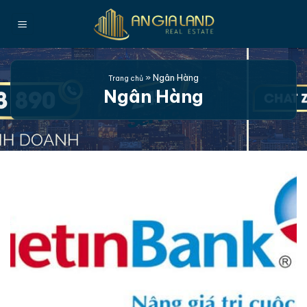
Bỏ
qua
nội
dung
»
Ngân Hàng
Trang chủ
Ngân Hàng