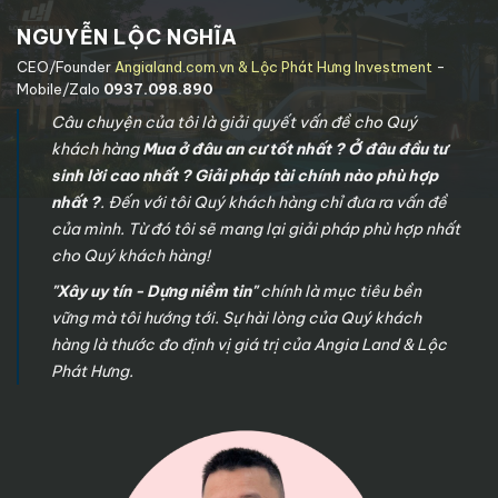
NGUYỄN LỘC NGHĨA
CEO/Founder
Angialand.com.vn & Lộc Phát Hưng Investment
-
Mobile/Zalo
0937.098.890
Câu chuyện của tôi là giải quyết vấn đề cho Quý
khách hàng
Mua ở đâu an cư tốt nhất ? Ở đâu đầu tư
sinh lời cao nhất ? Giải pháp tài chính nào phù hợp
nhất ?
. Đến với tôi Quý khách hàng chỉ đưa ra vấn đề
của mình. Từ đó tôi sẽ mang lại giải pháp phù hợp nhất
cho Quý khách hàng!
"Xây uy tín - Dựng niềm tin"
chính là mục tiêu bền
vững mà tôi hướng tới. Sự hài lòng của Quý khách
hàng là thước đo định vị giá trị của Angia Land & Lộc
Phát Hưng.