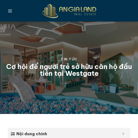
Bỏ
qua
nội
dung
TIN TỨC
Cơ hội để người trẻ sở hữu căn hộ đầu
tiên tại Westgate
Nội dung chính