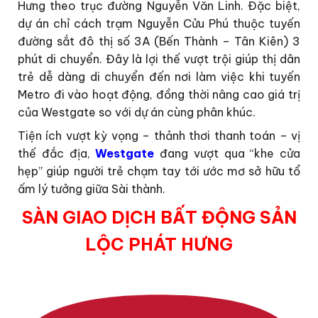
Hưng theo trục đường Nguyễn Văn Linh. Đặc biệt,
dự án chỉ cách trạm Nguyễn Cửu Phú thuộc tuyến
đường sắt đô thị số 3A (Bến Thành – Tân Kiên) 3
phút di chuyển. Đây là lợi thế vượt trội giúp thị dân
trẻ dễ dàng di chuyển đến nơi làm việc khi tuyến
Metro đi vào hoạt động, đồng thời nâng cao giá trị
của Westgate so với dự án cùng phân khúc.
Tiện ích vượt kỳ vọng – thảnh thơi thanh toán – vị
thế đắc địa,
Westgate
đang vượt qua “khe cửa
hẹp” giúp người trẻ chạm tay tới ước mơ sở hữu tổ
ấm lý tưởng giữa Sài thành.
SÀN GIAO DỊCH BẤT ĐỘNG SẢN
LỘC PHÁT HƯNG