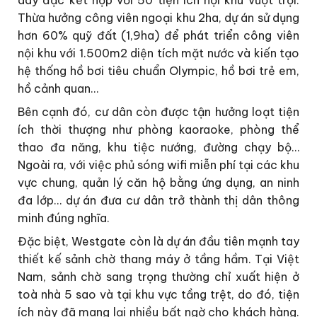
dày đặc kết hợp với 50 tiện ích nội khu vượt trội.
Thừa hưởng công viên ngoại khu 2ha, dự án sử dụng
hơn 60% quỹ đất (1,9ha) để phát triển công viên
nội khu với 1.500m
2
diện tích mặt nước và kiến tạo
hệ thống hồ bơi tiêu chuẩn Olympic, hồ bơi trẻ em,
hồ cảnh quan…
Bên cạnh đó, cư dân còn được tận hưởng loạt tiện
ích thời thượng như phòng kaoraoke, phòng thể
thao đa năng, khu tiệc nướng, đường chạy bộ…
Ngoài ra, với việc phủ sóng wifi miễn phí tại các khu
vực chung, quản lý căn hộ bằng ứng dụng, an ninh
đa lớp… dự án đưa cư dân trở thành thị dân thông
minh đúng nghĩa.
Đặc biệt, Westgate còn là dự án đầu tiên mạnh tay
thiết kế sảnh chờ thang máy ở tầng hầm. Tại Việt
Nam, sảnh chờ sang trọng thường chỉ xuất hiện ở
toà nhà 5 sao và tại khu vực tầng trệt, do đó, tiện
ích này đã mang lại nhiều bất ngờ cho khách hàng.