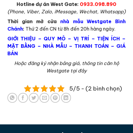
Hotline dự án West Gate:
0933.098.890
(Phone, Viber, Zalo, iMessage, Wechat, Whatsapp)
Thời gian mở cửa
nhà mẫu Westgate Bình
Chánh
:
Thứ 2 đến CN từ 8h đến 20h hàng ngày.
GIỚI THIỆU
–
QUY MÔ
–
VỊ TRÍ
–
TIỆN ÍCH
–
MẶT BẰNG
–
NHÀ MẪU
–
THANH TOÁN
–
GIÁ
BÁN
Hoặc đăng ký nhận bảng giá, thông tin căn hộ
Westgate tại đây
5/5 - (2 bình chọn)