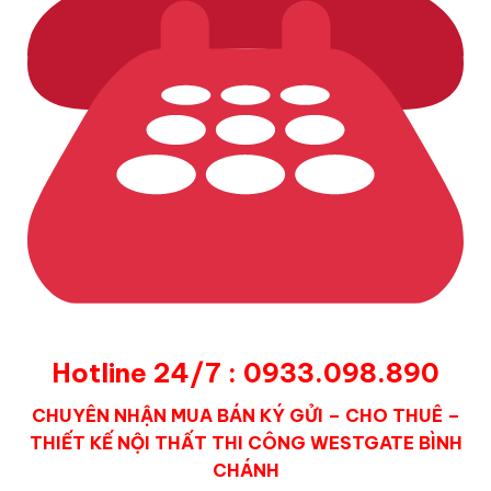
Hotline 24/7 : 0933.098.890
CHUYÊN NHẬN MUA BÁN KÝ GỬI – CHO THUÊ –
THIẾT KẾ NỘI THẤT THI CÔNG WESTGATE
BÌNH
CHÁNH