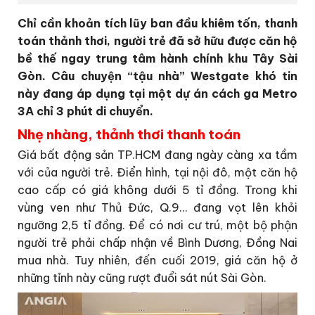
Chỉ cần khoản tích lũy ban đầu khiêm tốn, thanh
toán thảnh thơi, người trẻ đã sở hữu được căn hộ
bề thế ngay trung tâm hành chính khu Tây Sài
Gòn. Câu chuyện “tậu nhà” Westgate khó tin
này đang áp dụng tại một dự án cách ga Metro
3A chỉ 3 phút di chuyển.
Nhẹ nhàng, thảnh thơi thanh toán
Giá bất động sản TP.HCM đang ngày càng xa tầm
với của người trẻ. Điển hình, tại nội đô, một căn hộ
cao cấp có giá không dưới 5 tỉ đồng. Trong khi
vùng ven như Thủ Đức, Q.9… đang vọt lên khỏi
ngưỡng 2,5 tỉ đồng. Để có nơi cư trú, một bộ phận
người trẻ phải chấp nhận về Bình Dương, Đồng Nai
mua nhà. Tuy nhiên, đến cuối 2019, giá căn hộ ở
những tỉnh này cũng rượt đuổi sát nút Sài Gòn.