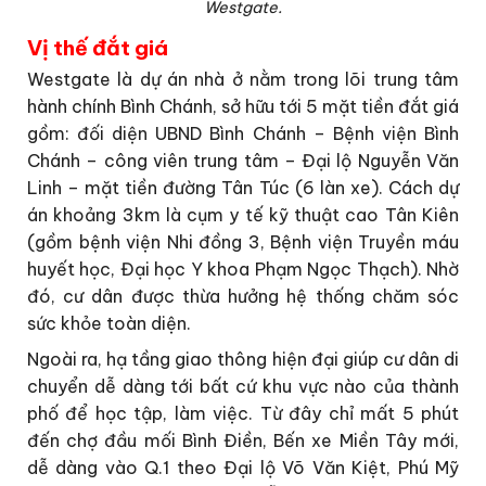
Westgate.
Vị thế đắt giá
Westgate là dự án nhà ở nằm trong lõi trung tâm
hành chính Bình Chánh, sở hữu tới 5 mặt tiền đắt giá
gồm: đối diện UBND Bình Chánh – Bệnh viện Bình
Chánh – công viên trung tâm – Đại lộ Nguyễn Văn
Linh – mặt tiền đường Tân Túc (6 làn xe). Cách dự
án khoảng 3km là cụm y tế kỹ thuật cao Tân Kiên
(gồm bệnh viện Nhi đồng 3, Bệnh viện Truyền máu
huyết học, Đại học Y khoa Phạm Ngọc Thạch). Nhờ
đó, cư dân được thừa hưởng hệ thống chăm sóc
sức khỏe toàn diện.
Ngoài ra, hạ tầng giao thông hiện đại giúp cư dân di
chuyển dễ dàng tới bất cứ khu vực nào của thành
phố để học tập, làm việc. Từ đây chỉ mất 5 phút
đến chợ đầu mối Bình Điền, Bến xe Miền Tây mới,
dễ dàng vào Q.1 theo Đại lộ Võ Văn Kiệt, Phú Mỹ