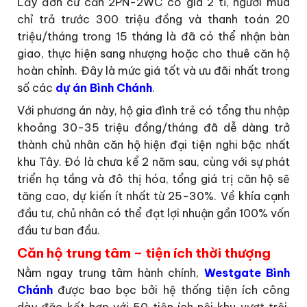
Lấy đơn cử căn 2PN-2WC có giá 2 tỉ, người mua
chỉ trả trước 300 triệu đồng và thanh toán 20
triệu/tháng trong 15 tháng là đã có thể nhận bàn
giao, thực hiện sang nhượng hoặc cho thuê căn hộ
hoàn chỉnh. Đây là mức giá tốt và ưu đãi nhất trong
số các
dự án Bình Chánh
.
Với phương án này, hộ gia đình trẻ có tổng thu nhập
khoảng 30-35 triệu đồng/tháng đã dễ dàng trở
thành chủ nhân căn hộ hiện đại tiện nghi bậc nhất
khu Tây. Đó là chưa kể 2 năm sau, cùng với sự phát
triển hạ tầng và đô thị hóa, tổng giá trị căn hộ sẽ
tăng cao, dự kiến ít nhất từ 25-30%. Về khía cạnh
đầu tư, chủ nhân có thể đạt lợi nhuận gần 100% vốn
đầu tư ban đầu.
Căn hộ trung tâm – tiện ích thời thượng
Nằm ngay trung tâm hành chính,
Westgate Bình
Chánh
được bao bọc bởi hệ thống tiện ích công