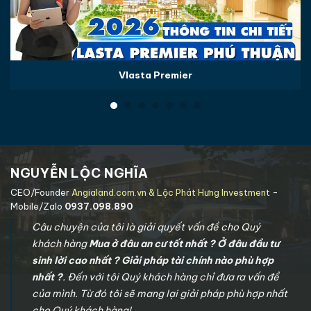
Vlasta Premier
NGUYỄN LỘC NGHĨA
CEO/Founder
Angialand.com.vn & Lộc Phát Hưng Investment
-
Mobile/Zalo
0937.098.890
Câu chuyện của tôi là giải quyết vấn đề cho Quý
khách hàng
Mua ở đâu an cư tốt nhất ? Ở đâu đầu tư
sinh lời cao nhất ? Giải pháp tài chính nào phù hợp
nhất ?
. Đến với tôi Quý khách hàng chỉ đưa ra vấn đề
của mình. Từ đó tôi sẽ mang lại giải pháp phù hợp nhất
cho Quý khách hàng!