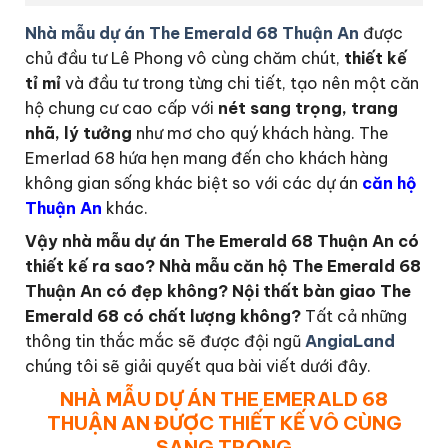
Nhà mẫu dự án The Emerald 68 Thuận An
được
chủ đầu tư Lê Phong vô cùng chăm chút,
thiết kế
tỉ mỉ
và đầu tư trong từng chi tiết, tạo nên một căn
hộ chung cư cao cấp với
nét sang trọng, trang
nhã, lý tưởng
như mơ cho quý khách hàng. The
Emerlad 68 hứa hẹn mang đến cho khách hàng
không gian sống khác biệt so với các dự án
căn hộ
Thuận An
khác.
Vậy nhà mẫu dự án The Emerald 68 Thuận An có
thiết kế ra sao? Nhà mẫu căn hộ The Emerald 68
Thuận An có đẹp không? Nội thất bàn giao The
Emerald 68 có chất lượng không?
Tất cả những
thông tin thắc mắc sẽ được đội ngũ
AngiaLand
chúng tôi sẽ giải quyết qua bài viết dưới đây.
NHÀ MẪU DỰ ÁN THE EMERALD 68
THUẬN AN ĐƯỢC THIẾT KẾ VÔ CÙNG
SANG TRỌNG