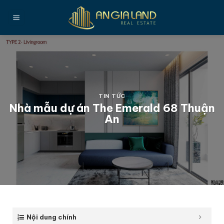
Bỏ
qua
nội
dung
TIN TỨC
Nhà mẫu dự án The Emerald 68 Thuận
An
Nội dung chính