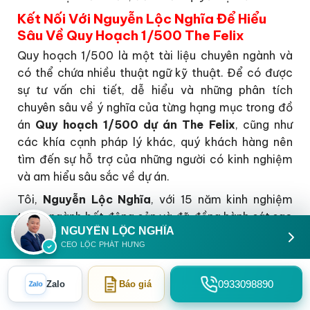
Kết Nối Với Nguyễn Lộc Nghĩa Để Hiểu
Sâu Về Quy Hoạch 1/500 The Felix
Quy hoạch 1/500 là một tài liệu chuyên ngành và
có thể chứa nhiều thuật ngữ kỹ thuật. Để có được
sự tư vấn chi tiết, dễ hiểu và những phân tích
chuyên sâu về ý nghĩa của từng hạng mục trong đồ
án
Quy hoạch 1/500 dự án The Felix
, cũng như
các khía cạnh pháp lý khác, quý khách hàng nên
tìm đến sự hỗ trợ của những người có kinh nghiệm
và am hiểu sâu sắc về dự án.
Tôi,
Nguyễn Lộc Nghĩa
, với 15 năm kinh nghiệm
trong ngành bất động sản và đã đồng hành sát sao
NGUYỄN LỘC NGHĨA
cùng Chủ đầu tư
dự án C-Holdings
qua nhiều dự
CEO LỘC PHÁT HƯNG
án, sẵn sàng giải đáp mọi thắc mắc của quý vị. Tôi
sẽ giúp quý vị phân tích rõ hơn về tiềm năng của dự
0933098890
án dựa trên nền tảng quy hoạch vững chắc này,
Zalo
Báo giá
Zalo
cũng như hỗ trợ lựa chọn những sản phẩm phù hợp