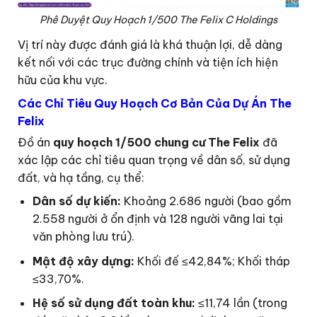
Phê Duyệt Quy Hoạch 1/500 The Felix C Holdings
Vị trí này được đánh giá là khá thuận lợi, dễ dàng
kết nối với các trục đường chính và tiện ích hiện
hữu của khu vực.
Các Chỉ Tiêu Quy Hoạch Cơ Bản Của Dự Án The
Felix
Đồ án
quy hoạch 1/500 chung cư The Felix
đã
xác lập các chỉ tiêu quan trọng về dân số, sử dụng
đất, và hạ tầng, cụ thể:
Dân số dự kiến:
Khoảng 2.686 người (bao gồm
2.558 người ở ổn định và 128 người vãng lai tại
văn phòng lưu trú).
Mật độ xây dựng:
Khối đế ≤42,84%; Khối tháp
≤33,70%.
Hệ số sử dụng đất toàn khu:
≤11,74 lần (trong