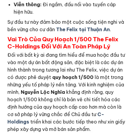
Viễn thông:
Đi ngầm, đấu nối vào tuyến cáp
hiện hữu.
Sự đầu tư này đảm bảo một cuộc sống tiện nghi và
bền vững cho cư dân
The Felix tại Thuận An
.
Vai Trò Của Quy Hoạch 1/500 The Felix
C-Holdings Đối Với An Toàn Pháp Lý
Đối với bất kỳ ai đang tìm hiểu để mua hoặc đầu tư
vào một dự án bất động sản, đặc biệt là các dự án
hình thành trong tương lai như The Felix, việc dự án
có được phê duyệt
quy hoạch 1/500
là một trong
những yếu tố pháp lý nền tảng. Với kinh nghiệm của
mình,
Nguyễn Lộc Nghĩa
khẳng định rằng, quy
hoạch 1/500 không chỉ là bản vẽ chi tiết hóa các
định hướng của quy hoạch cấp cao hơn mà còn là
cơ sở pháp lý vững chắc để Chủ đầu tư
C-
Holdings
triển khai các bước tiếp theo như xin giấy
phép xây dựng và mở bán sản phẩm.