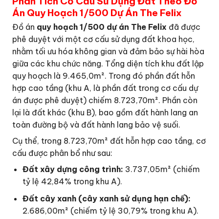
Phân Tích Cơ Cấu Sử Dụng Đất Theo Đồ
Án Quy Hoạch 1/500 Dự Án The Felix
Đồ án
quy hoạch 1/500 dự án The Felix
đã được
phê duyệt với một cơ cấu sử dụng đất khoa học,
nhằm tối ưu hóa không gian và đảm bảo sự hài hòa
giữa các khu chức năng. Tổng diện tích khu đất lập
quy hoạch là 9.465,0m². Trong đó phần đất hỗn
hợp cao tầng (khu A, là phần đất trong cơ cấu dự
án được phê duyệt) chiếm 8.723,70m². Phần còn
lại là đất khác (khu B), bao gồm đất hành lang an
toàn đường bộ và đất hành lang bảo vệ suối.
Cụ thể, trong 8.723,70m² đất hỗn hợp cao tầng, cơ
cấu được phân bổ như sau:
Đất xây dựng công trình:
3.737,05m² (chiếm
tỷ lệ 42,84% trong khu A).
Đất cây xanh (cây xanh sử dụng hạn chế):
2.686,00m² (chiếm tỷ lệ 30,79% trong khu A).