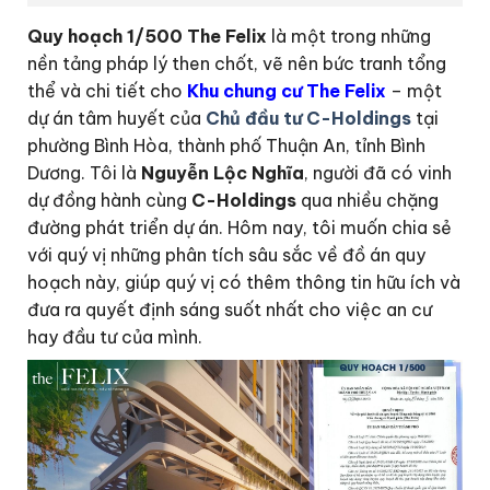
Quy hoạch 1/500 The Felix
là một trong những
nền tảng pháp lý then chốt, vẽ nên bức tranh tổng
thể và chi tiết cho
Khu chung cư The Felix
– một
dự án tâm huyết của
Chủ đầu tư C-Holdings
tại
phường Bình Hòa, thành phố Thuận An, tỉnh Bình
Dương. Tôi là
Nguyễn Lộc Nghĩa
, người đã có vinh
dự đồng hành cùng
C-Holdings
qua nhiều chặng
đường phát triển dự án. Hôm nay, tôi muốn chia sẻ
với quý vị những phân tích sâu sắc về đồ án quy
hoạch này, giúp quý vị có thêm thông tin hữu ích và
đưa ra quyết định sáng suốt nhất cho việc an cư
hay đầu tư của mình.