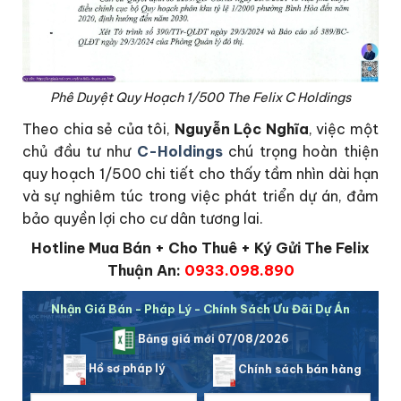
Phê Duyệt Quy Hoạch 1/500 The Felix C Holdings
Theo chia sẻ của tôi,
Nguyễn Lộc Nghĩa
, việc một
chủ đầu tư như
C-Holdings
chú trọng hoàn thiện
quy hoạch 1/500 chi tiết cho thấy tầm nhìn dài hạn
và sự nghiêm túc trong việc phát triển dự án, đảm
bảo quyền lợi cho cư dân tương lai.
Hotline Mua Bán + Cho Thuê + Ký Gửi The Felix
Thuận An:
0933.098.890
Nhận Giá Bán - Pháp Lý - Chính Sách Ưu Đãi Dự Án
Bảng giá mới 07/08/2026
Hồ sơ pháp lý
Chính sách bán hàng