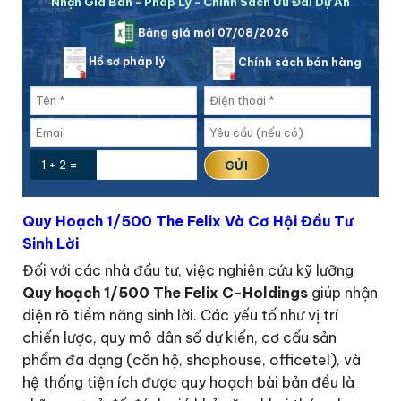
Nhận Giá Bán - Pháp Lý - Chính Sách Ưu Đãi Dự Án
Bảng giá mới 07/08/2026
Hồ sơ pháp lý
Chính sách bán hàng
1 + 2 =
Quy Hoạch 1/500 The Felix Và Cơ Hội Đầu Tư
Sinh Lời
Đối với các nhà đầu tư, việc nghiên cứu kỹ lưỡng
Quy hoạch 1/500 The Felix C-Holdings
giúp nhận
diện rõ tiềm năng sinh lời. Các yếu tố như vị trí
chiến lược, quy mô dân số dự kiến, cơ cấu sản
phẩm đa dạng (căn hộ, shophouse, officetel), và
hệ thống tiện ích được quy hoạch bài bản đều là