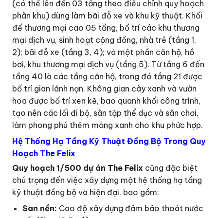
(có thể lên đến 03 tầng theo điều chỉnh quy hoạch
phân khu) dùng làm bãi đỗ xe và khu kỹ thuật. Khối
đế thương mại cao 05 tầng, bố trí các khu thương
mại dịch vụ, sinh hoạt cộng đồng, nhà trẻ (tầng 1,
2); bãi đỗ xe (tầng 3, 4); và một phần căn hộ, hồ
bơi, khu thương mại dịch vụ (tầng 5). Từ tầng 6 đến
tầng 40 là các tầng căn hộ, trong đó tầng 21 được
bố trí gian lánh nạn. Không gian cây xanh và vườn
hoa được bố trí xen kẽ, bao quanh khối công trình,
tạo nên các lối đi bộ, sân tập thể dục và sân chơi,
làm phong phú thêm mảng xanh cho khu phức hợp.
Hệ Thống Hạ Tầng Kỹ Thuật Đồng Bộ Trong Quy
Hoạch The Felix
Quy hoạch 1/500 dự án The Felix
cũng đặc biệt
chú trọng đến việc xây dựng một hệ thống hạ tầng
kỹ thuật đồng bộ và hiện đại, bao gồm:
San nền:
Cao độ xây dựng đảm bảo thoát nước