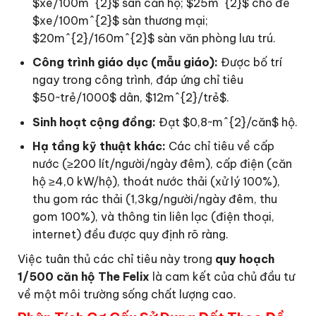
$xe/100m^{2}$ sàn căn hộ; $25m^{2}$ chỗ để
$xe/100m^{2}$ sàn thương mại;
$20m^{2}/160m^{2}$ sàn văn phòng lưu trú.
Công trình giáo dục (mẫu giáo):
Được bố trí
ngay trong công trình, đáp ứng chỉ tiêu
$50~trẻ/1000$ dân, $12m^{2}/trẻ$.
Sinh hoạt cộng đồng:
Đạt $0,8~m^{2}/căn$ hộ.
Hạ tầng kỹ thuật khác:
Các chỉ tiêu về cấp
nước (≥200 lít/người/ngày đêm), cấp điện (căn
hộ ≥4,0 kW/hộ), thoát nước thải (xử lý 100%),
thu gom rác thải (1,3kg/người/ngày đêm, thu
gom 100%), và thông tin liên lạc (điện thoại,
internet) đều được quy định rõ ràng.
Việc tuân thủ các chỉ tiêu này trong
quy hoạch
1/500 căn hộ The Felix
là cam kết của chủ đầu tư
về một môi trường sống chất lượng cao.