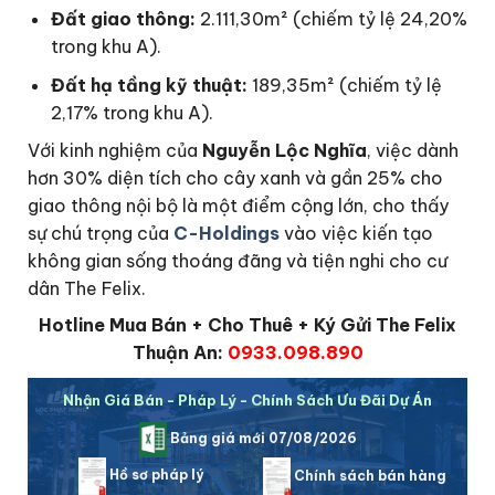
Đất giao thông:
2.111,30m² (chiếm tỷ lệ 24,20%
trong khu A).
Đất hạ tầng kỹ thuật:
189,35m² (chiếm tỷ lệ
2,17% trong khu A).
Với kinh nghiệm của
Nguyễn Lộc Nghĩa
, việc dành
hơn 30% diện tích cho cây xanh và gần 25% cho
giao thông nội bộ là một điểm cộng lớn, cho thấy
sự chú trọng của
C-Holdings
vào việc kiến tạo
không gian sống thoáng đãng và tiện nghi cho cư
dân The Felix.
Hotline Mua Bán + Cho Thuê + Ký Gửi The Felix
Thuận An:
0933.098.890
Nhận Giá Bán - Pháp Lý - Chính Sách Ưu Đãi Dự Án
Bảng giá mới 07/08/2026
Hồ sơ pháp lý
Chính sách bán hàng