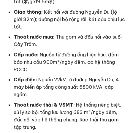
tốt ($\ge19,5m$).
Giao thông:
Kết nối với đường Nguyễn Du (lộ
giới 32m); đường nội bộ rộng rãi, kết cấu chịu lực
tốt.
Thoát nước mưa:
Thu gom và đấu nối vào suối
Cây Trâm.
Cấp nước:
Nguồn từ đường ống hiện hữu, đảm
bảo nhu cầu 900m³/ngày đêm, có hệ thống
PCCC.
Cấp điện:
Nguồn 22kV từ đường Nguyễn Du, 4
máy biến áp tổng công suất 5800 kVA, cáp
ngầm.
Thoát nước thải & VSMT:
Hệ thống riêng biệt,
xử lý sơ bộ, tổng lưu lượng 683 m³/ngày đêm,
đấu nối vào hệ thống chung. Rác thải thu gom
tập trung.