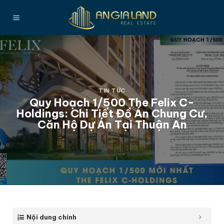
Bỏ
qua
nội
dung
TIN TỨC
Quy Hoạch 1/500 The Felix C-
Holdings: Chi Tiết Đồ Án Chung Cư,
Căn Hộ Dự Án Tại Thuận An
Nội dung chính