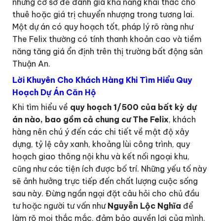
những cơ sở để đánh giá khả năng khai thác cho
thuê hoặc giá trị chuyển nhượng trong tương lai.
Một dự án có quy hoạch tốt, pháp lý rõ ràng như
The Felix thường có tính thanh khoản cao và tiềm
năng tăng giá ổn định trên thị trường bất động sản
Thuận An.
Lời Khuyên Cho Khách Hàng Khi Tìm Hiểu Quy
Hoạch Dự Án Căn Hộ
Khi tìm hiểu về
quy hoạch 1/500 của bất kỳ dự
án nào, bao gồm cả chung cư The Felix
, khách
hàng nên chú ý đến các chi tiết về mật độ xây
dựng, tỷ lệ cây xanh, khoảng lùi công trình, quy
hoạch giao thông nội khu và kết nối ngoại khu,
cũng như các tiện ích được bố trí. Những yếu tố này
sẽ ảnh hưởng trực tiếp đến chất lượng cuộc sống
sau này. Đừng ngần ngại đặt câu hỏi cho chủ đầu
tư hoặc người tư vấn như
Nguyễn Lộc Nghĩa
để
làm rõ mọi thắc mắc, đảm bảo quyền lợi của mình.