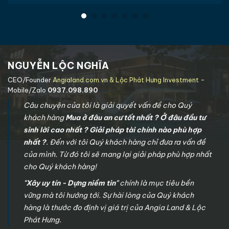
NGUYỄN LỘC NGHĨA
CEO/Founder
Angialand.com.vn & Lộc Phát Hưng Investment
-
Mobile/Zalo
0937.098.890
Câu chuyện của tôi là giải quyết vấn đề cho Quý
khách hàng
Mua ở đâu an cư tốt nhất ? Ở đâu đầu tư
sinh lời cao nhất ? Giải pháp tài chính nào phù hợp
nhất ?
. Đến với tôi Quý khách hàng chỉ đưa ra vấn đề
của mình. Từ đó tôi sẽ mang lại giải pháp phù hợp nhất
cho Quý khách hàng!
"Xây uy tín - Dựng niềm tin"
chính là mục tiêu bền
vững mà tôi hướng tới. Sự hài lòng của Quý khách
hàng là thước đo định vị giá trị của Angia Land & Lộc
Phát Hưng.