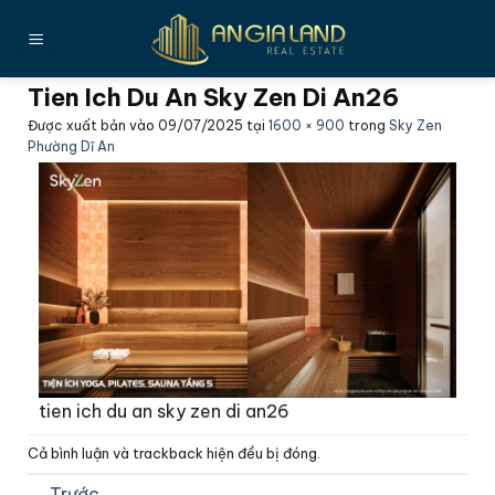
Bỏ
qua
nội
Tien Ich Du An Sky Zen Di An26
dung
Được xuất bản vào
09/07/2025
tại
1600 × 900
trong
Sky Zen
Phường Dĩ An
tien ich du an sky zen di an26
Cả bình luận và trackback hiện đều bị đóng.
←
Trước