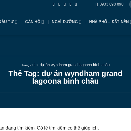
0933 098 890
 ĐẦU TƯ
CĂN HỘ
NGHỈ DƯỠNG
NHÀ PHỐ – ĐẤT 
»
dự án wyndham grand lagoona bình châu
Trang chủ
Thẻ Tag:
dự án wyndham grand
lagoona bình châu
 bạn đang tìm kiếm. Có lẽ tìm kiếm có thể giúp ích.