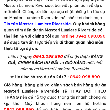
Masteri Lumiere Riverside, bài viết phân tích về dự án
mới nhất. Chúng tôi liên tục cập nhật những tin tức dự
án Masteri Lumiere Riverside mới nhất tại danh mục
Tin tức Masteri Lumiere Riverside
.
Quý khách hàng
quan tâm đến dự á
n Masteri Lumiere Riverside
có
thể liên hệ với chúng tôi qua
hotline 0942.098.890
để được tư vấn trực tiếp và đi tham quan nhà mẫu
thực tế tại dự án.
L
iên hệ ngay
0942.098.890
để nhận được
BẢNG
GIÁ, CHÍNH SÁCH ƯU ĐÃI
và
GIỎ HÀNG
mới nhất
của dự án Masteri Lumiere Riverside.
☎️
Hotline hỗ trợ dự án 24/7 :
0942.098.890
Giỏ hàng, bảng giá và chính sách bán hàng dự án
Masteri Lumiere Riverside sẽ THAY ĐỔI THEO
THÁNG
nên để hỗ trợ được thông tin nhanh chóng và
kịp thời. Quý khách hàng nên liên hệ hotline
0942.098.890
để có được thông tin chính xác và