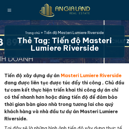
Bỏ
qua
nội
dung
»
Tiến độ Masteri Lumiere Riverside
Trang chủ
Thẻ Tag:
Tiến độ Masteri
Lumiere Riverside
Tiến độ xây dựng dự án
Masteri Lumiere Riverside
đang được liên tục được túc đẩy thi công , Chủ đầu
tư cam kết thực hiện triển khai thi công dự án chỉ
có thể nhanh hơn hoặc đúng tiến độ để đảm bảo
thời gian bàn giao nhà trong tương lai cho quý
khách hàng và nhà đầu tư dự án Masteri Lumiere
Riverside.
Tại đây sẽ là những hình ảnh tiến độ xây dựng thực tế