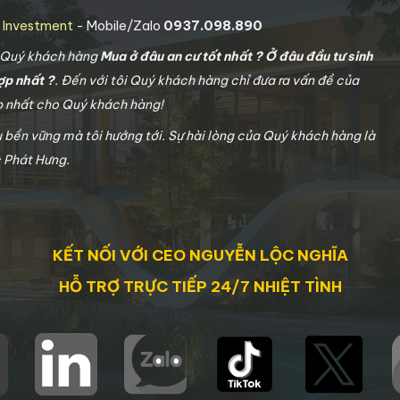
g Investment
- Mobile/Zalo
0937.098.890
o Quý khách hàng
Mua ở đâu an cư tốt nhất ? Ở đâu đầu tư sinh
ợp nhất ?
. Đến với tôi Quý khách hàng chỉ đưa ra vấn đề của
ợp nhất cho Quý khách hàng!
u bền vững mà tôi hướng tới. Sự hài lòng của Quý khách hàng là
c Phát Hưng.
KẾT NỐI VỚI CEO NGUYỄN LỘC NGHĨA
HỖ TRỢ TRỰC TIẾP 24/7 NHIỆT TÌNH