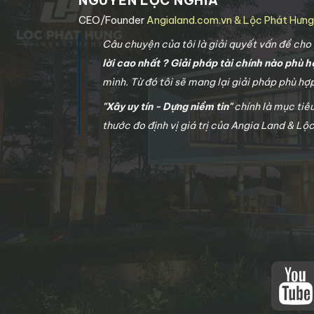
NGUYỄN LỘC NGHĨA
CEO/Founder
Angialand.com.vn & Lộc Phát Hưn
Câu chuyện của tôi là giải quyết vấn đề ch
lời cao nhất ? Giải pháp tài chính nào phù h
mình. Từ đó tôi sẽ mang lại giải pháp phù h
"Xây uy tín - Dựng niềm tin"
chính là mục tiê
thước đo định vị giá trị của Angia Land & Lộ