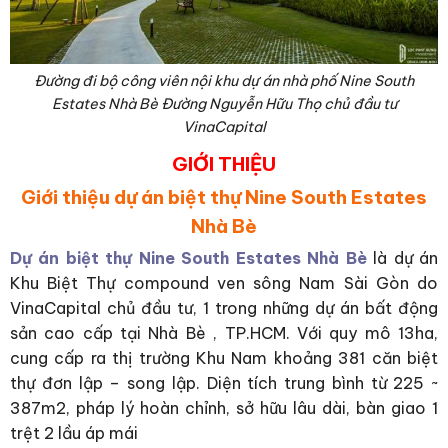
Đường đi bộ công viên nội khu dự án nhà phố Nine South
Estates Nhà Bè Đường Nguyễn Hữu Thọ chủ đầu tư
VinaCapital
GIỚI THIỆU
Giới thiệu dự án biệt thự Nine South Estates
Nhà Bè
Dự án biệt thự Nine South Estates Nhà Bè
là dự án
Khu Biệt Thự compound ven sông Nam Sài Gòn do
VinaCapital chủ đầu tư, 1 trong những dự án bất động
sản cao cấp tại Nhà Bè , TP.HCM. Với quy mô 13ha,
cung cấp ra thị trường Khu Nam khoảng 381 căn biệt
thự đơn lập – song lập. Diện tích trung bình từ 225 ~
387m2, pháp lý hoàn chỉnh, sở hữu lâu dài, bàn giao 1
trệt 2 lầu áp mái