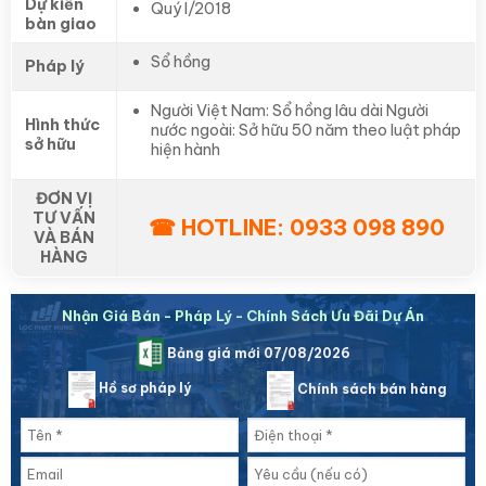
Dự kiến
Quý I/2018
bàn giao
Sổ hồng
Pháp lý
Người Việt Nam: Sổ hồng lâu dài Người
Hình thức
nước ngoài: Sở hữu 50 năm theo luật pháp
sở hữu
hiện hành
ĐƠN VỊ
TƯ VẤN
☎ HOTLINE: 0933 098 890
VÀ BÁN
HÀNG
Nhận Giá Bán - Pháp Lý - Chính Sách Ưu Đãi Dự Án
Bảng giá mới 07/08/2026
Hồ sơ pháp lý
Chính sách bán hàng