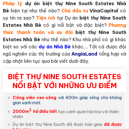
Pháp lý
dự án biệt thự Nine South Estates Nhà
Bè
hiện tại như thế nào?
Chủ đầu tư
VinaCapital
có
uy tín ra sao?
Tiện ích
tại Dự án
biệt thự Nine South
Estates Nhà Bè
có gì nổi bật và đặc biệt?
Phương
thức thanh toán và ưu đãi
biệt thự Nine South
Estates Nhà Bè
như thế nào? Khu nhà phố có gì khác
biệt so với các
dự án Nhà Bè
khác,… Tất cả được đội
ngũ nghiên cứu thị trường của
AngiaLand
tổng hợp và
cập nhật liên tục qua bài viết dưới đây.
BIỆT THỰ NINE SOUTH ESTATES
NỔI BẬT VỚI NHỮNG ƯU ĐIỂM
Công viên ven sông
với 400m giáp sông cho không
gian xanh mát
2
2000m
hồ điều tiết
tạo cảnh quan hài hòa với thiên
nhiên
Dự án biệt thự Nine South đã được bàn giao
đã được