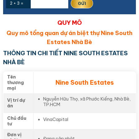
2 + 3 =
QUY MÔ
Quy mô tổng quan dự án biệt thự Nine South
Estates Nhà Bè
THÔNG TIN CHI TIẾT NINE SOUTH ESTATES
NHÀ BÈ
Tên
Nine South Estates
thương
mại
Nguyễn Hữu Thọ, xã Phước Kiểng, Nhà Bè,
Vị trí dự
TP.HCM
án
Chủ đầu
VinaCapital
tư
Đơn vị
Đang cập nhật