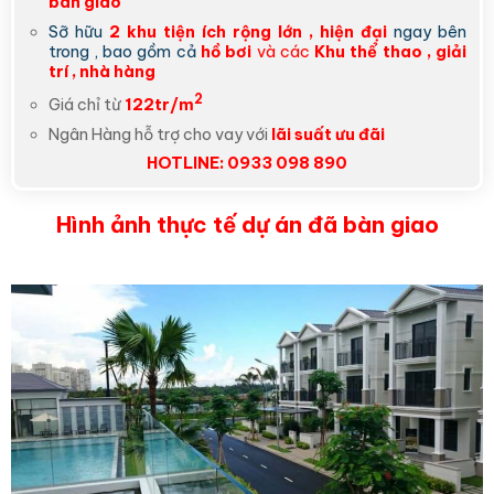
bàn giao
Sỡ hữu
2 khu tiện ích rộng lớn , hiện đại
ngay bên
trong , bao gồm cả
hồ bơi
và các
Khu thể thao , giải
trí , nhà hàng
2
Giá chỉ từ
122tr/m
Ngân Hàng hỗ trợ cho vay với
lãi suất ưu đãi
HOTLINE: 0933 098 890
Hình ảnh thực tế dự án đã bàn giao