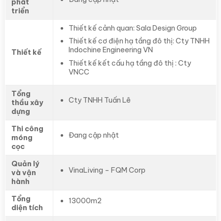
phát
triển
Thiết kế cảnh quan: Sala Design Group
Thiết kế cơ điện hạ tầng đô thị: Cty TNHH
Indochine Engineering VN
Thiết kế
Thiết kế kết cấu hạ tầng đô thị : Cty
VNCC
Tổng
Cty TNHH Tuấn Lê
thầu xây
dựng
Thi công
Đang cập nhật
móng
cọc
Quản lý
VinaLiving – FQM Corp
và vận
hành
Tổng
13000m2
diện tích