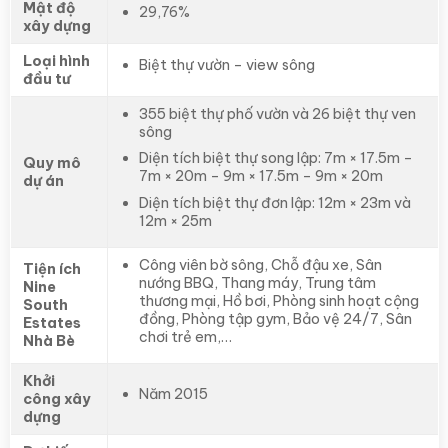
Mật độ
29,76%
xây dựng
Loại hình
Biệt thự vườn – view sông
đầu tư
355 biệt thự phố vườn và 26 biệt thự ven
sông
Diện tích biệt thự song lập: 7m × 17.5m –
Quy mô
7m × 20m – 9m × 17.5m – 9m × 20m
dự án
Diện tích biệt thự đơn lập: 12m × 23m và
12m × 25m
Công viên bờ sông, Chỗ đậu xe, Sân
Tiện ích
nướng BBQ, Thang máy, Trung tâm
Nine
thương mại, Hồ bơi, Phòng sinh hoạt cộng
South
đồng, Phòng tập gym, Bảo vệ 24/7, Sân
Estates
chơi trẻ em,…
Nhà Bè
Khởi
Năm 2015
công xây
dựng