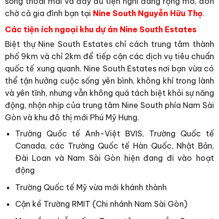
sống thoải mái và đầy đủ tiện nghi đang rộng mở, đón
chờ cả gia đình bạn tại
Nine South Nguyễn Hữu Thọ
.
Các tiện ích ngoại khu dự án Nine South Estates
Biệt thự Nine South Estates chỉ cách trung tâm thành
phố 9km và chỉ 2km để tiếp cận các dịch vụ tiêu chuẩn
quốc tế xung quanh. Nine South Estates nơi bạn vừa có
thể tận hưởng cuộc sống yên bình, không khí trong lành
và yên tĩnh, nhưng vẫn không quá tách biệt khỏi sự năng
động, nhộn nhịp của trung tâm Nine South phía Nam Sài
Gòn và khu đô thị mới Phú Mỹ Hưng.
Trường Quốc tế Anh-Việt BVIS, Trường Quốc tế
Canada, các Trường Quốc tế Hàn Quốc, Nhật Bản,
Đài Loan và Nam Sài Gòn hiện đang đi vào hoạt
động
Trường Quốc tế Mỹ vừa mới khánh thành
Cận kề Trường RMIT (Chi nhánh Nam Sài Gòn)