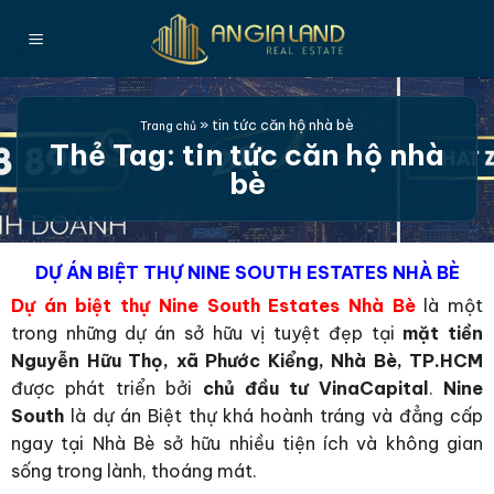
Bỏ
qua
nội
dung
»
tin tức căn hộ nhà bè
Trang chủ
Thẻ Tag:
tin tức căn hộ nhà
bè
DỰ ÁN BIỆT THỰ NINE SOUTH ESTATES NHÀ BÈ
Dự án biệt thự Nine South Estates Nhà Bè
là một
trong những dự án sở hữu vị tuyệt đẹp tại
mặt tiền
Nguyễn Hữu Thọ, xã Phước Kiểng, Nhà Bè, TP.HCM
được phát triển bởi
chủ đầu tư VinaCapital
.
Nine
South
là dự án Biệt thự khá hoành tráng và đẳng cấp
ngay tại Nhà Bè sở hữu nhiều tiện ích và không gian
sống trong lành, thoáng mát.