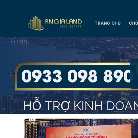
Bỏ
qua
nội
TRANG CHỦ
CHỦ
dung