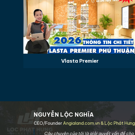
Vlasta Premier
NGUYỄN LỘC NGHĨA
CEO/Founder
Angialand.com.vn & Lộc Phát Hưn
Câu chuyện của tôi là giải quyết vấn đề ch