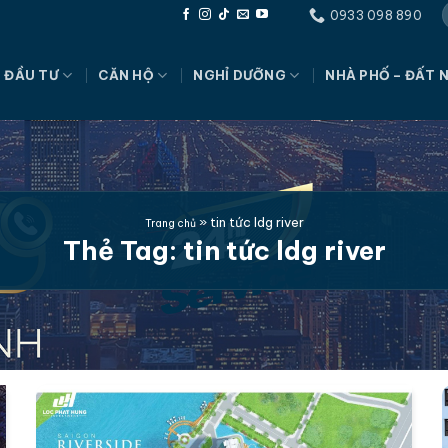
0933 098 890
 ĐẦU TƯ
CĂN HỘ
NGHỈ DƯỠNG
NHÀ PHỐ – ĐẤT 
»
tin tức ldg river
Trang chủ
Thẻ Tag:
tin tức ldg river