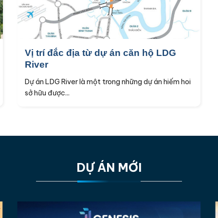
Vị trí đắc địa từ dự án căn hộ LDG
River
Dự án LDG River là một trong những dự án hiếm hoi
sở hữu được...
DỰ ÁN MỚI