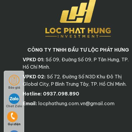
CÔNG TY TNHH ĐẦU TƯ LỘC PHÁT HƯNG
VPKD 01:
Số 09, Đường Số 09, P Tân Hưng, TP.
Hồ Chí Minh.
VPKD 02:
Số 72, Đường Số N3D Khu Đô Thị
Global City, P Bình Trưng Tây, TP. Hồ Chí Minh.
Báo giá
Hotline:
0937.098.890
Email:
locphathung.com.vn@gmail.com
Chat Zalo
Gọi điện