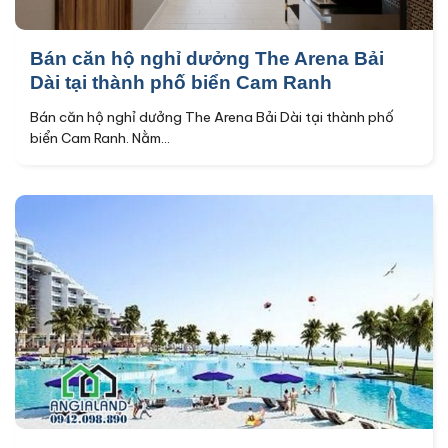
Bán căn hộ nghỉ dưởng The Arena Bải
Dài tại thành phố biển Cam Ranh
Bán căn hộ nghỉ dưởng The Arena Bải Dài tại thành phố
biển Cam Ranh. Nằm...