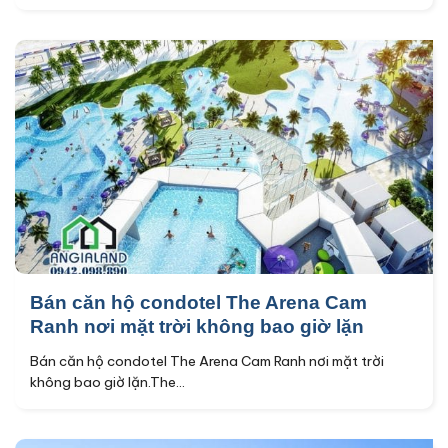
Bán căn hộ condotel The Arena Cam
Ranh nơi mặt trời không bao giờ lặn
Bán căn hộ condotel The Arena Cam Ranh nơi mặt trời
không bao giờ lặn.The...