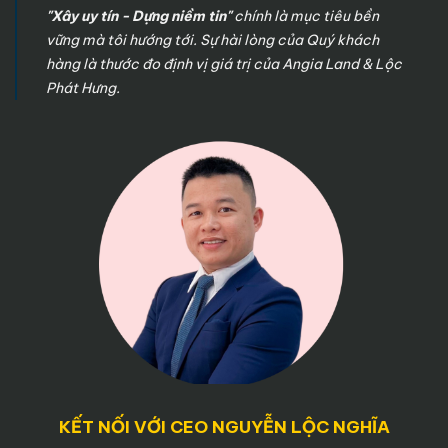
"Xây uy tín - Dựng niềm tin"
chính là mục tiêu bền
vững mà tôi hướng tới. Sự hài lòng của Quý khách
hàng là thước đo định vị giá trị của Angia Land & Lộc
Phát Hưng.
KẾT NỐI VỚI CEO NGUYỄN LỘC NGHĨA