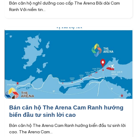
Bán căn hộ nghĩ dưởng cao cấp The Arena Bãi dài Cam
Ranh Với niềm tin...
Bán căn hộ The Arena Cam Ranh hướng
biển đầu tư sinh lời cao
Bán căn hộ The Arena Cam Ranh hướng biển đầu tư sinh lời
cao. The Arena Cam...