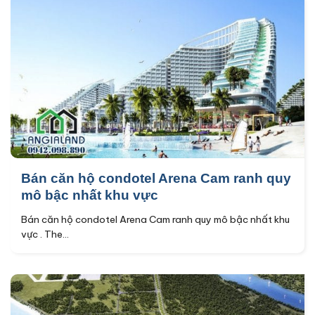
Bán căn hộ condotel Arena Cam ranh quy
mô bậc nhất khu vực
Bán căn hộ condotel Arena Cam ranh quy mô bậc nhất khu
vực . The...