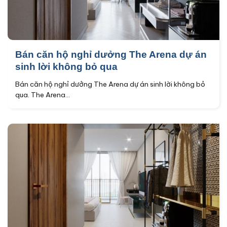
Bán căn hộ nghỉ dưởng The Arena dự án
sinh lời không bỏ qua
Bán căn hộ nghỉ dưởng The Arena dự án sinh lời không bỏ
qua. The Arena...