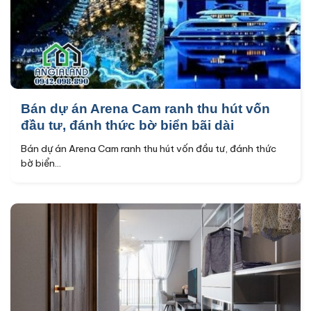
Bán dự án Arena Cam ranh thu hút vốn
đầu tư, đánh thức bờ biển bãi dài
Bán dự án Arena Cam ranh thu hút vốn đầu tư, đánh thức
bờ biển...