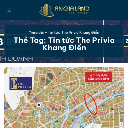
Bỏ
qua
nội
dung
»
Tin tức The Privia Khang Điền
Trang chủ
Thẻ Tag:
Tin tức The Privia
Khang Điền