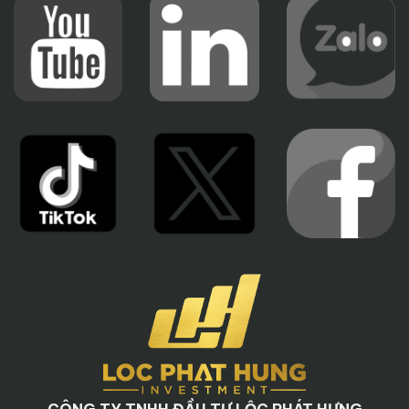
CÔNG TY TNHH ĐẦU TƯ LỘC PHÁT HƯNG