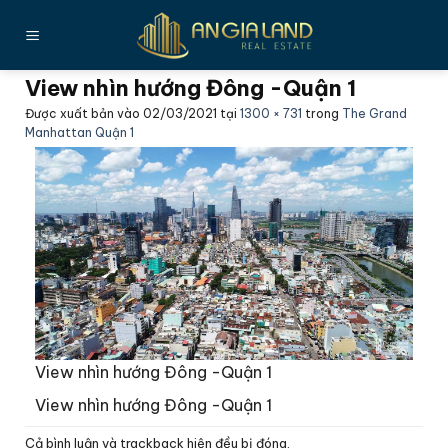
Bỏ
qua
nội
View nhìn hướng Đông -Quận 1
dung
Được xuất bản vào
02/03/2021
tại
1300 × 731
trong
The Grand
Manhattan Quận 1
View nhìn hướng Đông -Quận 1
View nhìn hướng Đông -Quận 1
Cả bình luận và trackback hiện đều bị đóng.