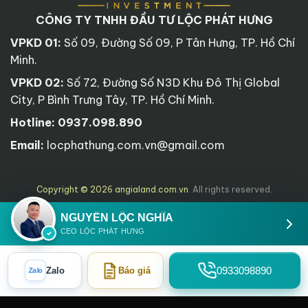
CÔNG TY TNHH ĐẦU TƯ LỘC PHÁT HƯNG
VPKD 01:
Số 09, Đường Số 09, P Tân Hưng, TP. Hồ Chí
Minh.
VPKD 02:
Số 72, Đường Số N3D Khu Đô Thị Global
City, P Bình Trưng Tây, TP. Hồ Chí Minh.
Hotline:
0937.098.890
Email:
locphathung.com.vn@gmail.com
Copyright © 2026 angialand.com.vn
. All rights reserved.
NGUYỄN LỘC NGHĨA
CEO LỘC PHÁT HƯNG
0933098890
Zalo
Báo giá
Zalo