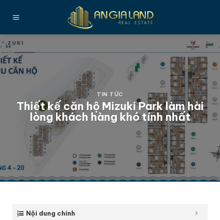
Bỏ
qua
nội
dung
TIN TỨC
Thiết kế căn hộ Mizuki Park làm hài
lòng khách hàng khó tính nhất
Nội dung chính