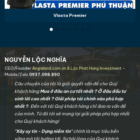
Vlasta Premier
NGUYỄN LỘC NGHĨA
CEO/Founder
Angialand.com.vn & Lộc Phát Hưng Investment
-
Mobile/Zalo
0937.098.890
Câu chuyện của tôi là giải quyết vấn đề cho Quý
khách hàng
Mua ở đâu an cư tốt nhất ? Ở đâu đầu tư
sinh lời cao nhất ? Giải pháp tài chính nào phù hợp
nhất ?
. Đến với tôi Quý khách hàng chỉ đưa ra vấn đề
của mình. Từ đó tôi sẽ mang lại giải pháp phù hợp nhất
cho Quý khách hàng!
"Xây uy tín - Dựng niềm tin"
chính là mục tiêu bền
vững mà tôi hướng tới. Sự hài lòng của Quý khách