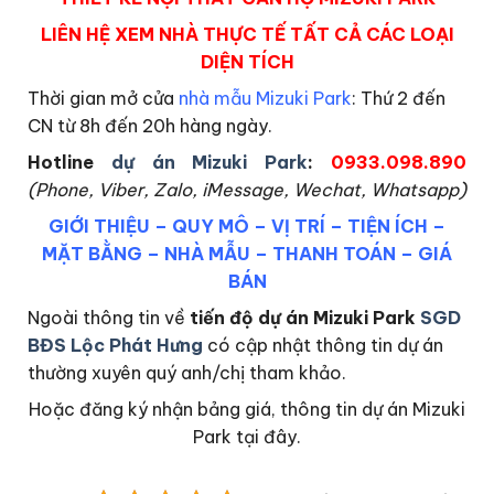
LIÊN HỆ XEM NHÀ THỰC TẾ TẤT CẢ CÁC LOẠI
DIỆN TÍCH
Thời gian mở cửa
nhà mẫu Mizuki Park
: Thứ 2 đến
CN từ 8h đến 20h hàng ngày.
Hotline
dự án Mizuki Park
:
0933.098.890
(Phone, Viber, Zalo, iMessage, Wechat, Whatsapp)
GIỚI THIỆU
–
QUY MÔ
–
VỊ TRÍ
–
TIỆN ÍCH
–
MẶT BẰNG
–
NHÀ MẪU
–
THANH TOÁN
–
GIÁ
BÁN
Ngoài thông tin về
tiến độ dự án Mizuki Park
SGD
BĐS Lộc Phát Hưng
có cập nhật thông tin dự án
thường xuyên quý anh/chị tham khảo.
Hoặc đăng ký nhận bảng giá, thông tin dự án Mizuki
Park tại đây.