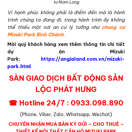
tư Nam Long
Vì hạnh phúc không phải là điểm đến mà là hành
trình chúng ta đang đi, trong hành trình ấy không
thể thiếu một nơi an cư lý tưởng như
chung cư
Mizuki Park Bình Chánh
.
Mời quý khách hàng xem thêm thông tin chi tiết
dự án Mizuki
Park:
https://angialand.com.vn/mizuki-
park.html
SÀN GIAO DỊCH BẤT ĐỘNG SẢN
LỘC PHÁT HƯNG
☎ Hotline 24/7 : 0933.098.890
(Phone, Viber, Zalo, Whatsapp, Wechat)
CHUYÊN NHẬN MUA BÁN KÝ GỬI – CHO THUÊ –
THIẾT KẾ NỘI THẤT CĂN HỘ MIZUKI PARK