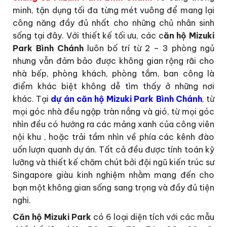
minh, tận dụng tối đa từng mét vuông để mang lại
công năng đầy đủ nhất cho những chủ nhân sinh
sống tại đây. Với thiết kế tối ưu, các c
ăn hộ Mizuki
Park Bình Chánh
luôn bố trí từ 2 – 3 phòng ngủ
nhưng vẫn đảm bảo được không gian rộng rãi cho
nhà bếp, phòng khách, phòng tắm, ban công là
điểm khác biệt không dễ tìm thấy ở những nơi
khác. Tại
dự án căn hộ Mizuki Park Bình Chánh
, từ
mọi góc nhà đều ngập tràn nắng và gió, từ mọi góc
nhìn đều có hướng ra các mảng xanh của công viên
nội khu , hoặc trải tầm nhìn về phía các kênh đào
uốn lượn quanh dự án. Tất cả đều được tính toán kỹ
lưỡng và thiết kế chăm chút bởi đội ngũ kiến trúc sư
Singapore giàu kinh nghiệm nhằm mang đến cho
bạn một không gian sống sang trọng và đầy đủ tiện
nghi.
Căn hộ Mizuki Park
có 6 loại diện tích với các mẫu