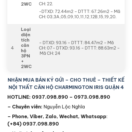
CH: 22.
2WC
-DTXD: 72.44m2 – DTTT: 67.26m2 – Mã
CH: 03,3A,05,09,10,11,12,12B,15,19,20.
Loại
diện
tích
– DTXD: 93.16 – DTTT: 84.47m2 – Mã
căn
4
CH: 07– DTXD: 93.16 – DTTT: 88.63m2 –
hộ
Mã CH: 24
3PN
+
2WC
NHẬN MUA BÁN KÝ GỬI – CHO THUÊ – THIẾT KẾ
NỘI THẤT CĂN HỘ CHARMINGTON IRIS QUẬN 4
HOTLINE: 0937.098.890 – 0973.098.890
– Chuyên viên:
Nguyễn Lộc Nghĩa
– Phone, Viber, Zalo, Wechat, Whatsapp
:
(+84) 0937.098.890