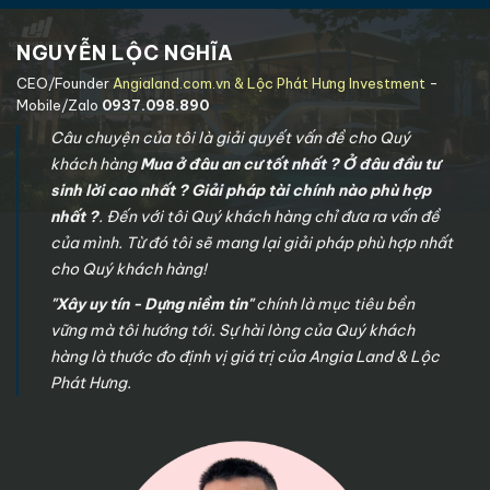
NGUYỄN LỘC NGHĨA
CEO/Founder
Angialand.com.vn & Lộc Phát Hưng Investment
-
Mobile/Zalo
0937.098.890
Câu chuyện của tôi là giải quyết vấn đề cho Quý
khách hàng
Mua ở đâu an cư tốt nhất ? Ở đâu đầu tư
sinh lời cao nhất ? Giải pháp tài chính nào phù hợp
nhất ?
. Đến với tôi Quý khách hàng chỉ đưa ra vấn đề
của mình. Từ đó tôi sẽ mang lại giải pháp phù hợp nhất
cho Quý khách hàng!
"Xây uy tín - Dựng niềm tin"
chính là mục tiêu bền
vững mà tôi hướng tới. Sự hài lòng của Quý khách
hàng là thước đo định vị giá trị của Angia Land & Lộc
Phát Hưng.