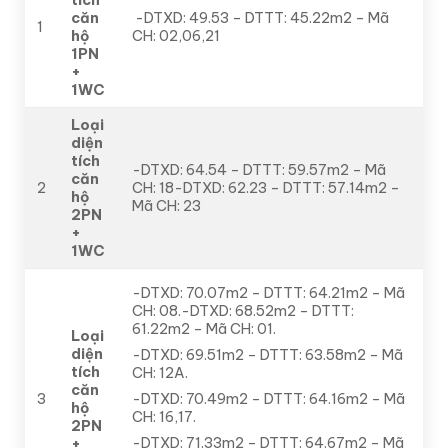
căn
-DTXD: 49.53 – DTTT: 45.22m2 – Mã
1
hộ
CH: 02,06,21
1PN
+
1WC
Loại
diện
tích
-DTXD: 64.54 – DTTT: 59.57m2 – Mã
căn
2
CH: 18-DTXD: 62.23 – DTTT: 57.14m2 –
hộ
Mã CH: 23
2PN
+
1WC
-DTXD: 70.07m2 – DTTT: 64.21m2 – Mã
CH: 08.-DTXD: 68.52m2 – DTTT:
61.22m2 – Mã CH: 01.
Loại
diện
-DTXD: 69.51m2 – DTTT: 63.58m2 – Mã
tích
CH: 12A.
căn
3
-DTXD: 70.49m2 – DTTT: 64.16m2 – Mã
hộ
CH: 16,17.
2PN
-DTXD: 71.33m2 – DTTT: 64.67m2 – Mã
+