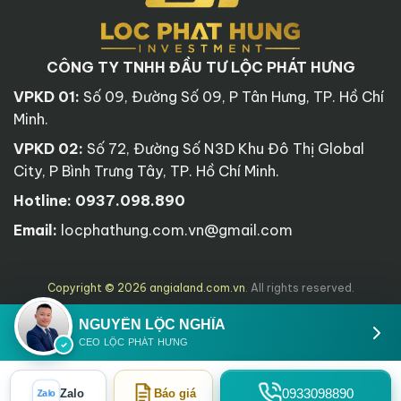
CÔNG TY TNHH ĐẦU TƯ LỘC PHÁT HƯNG
VPKD 01:
Số 09, Đường Số 09, P Tân Hưng, TP. Hồ Chí
Minh.
VPKD 02:
Số 72, Đường Số N3D Khu Đô Thị Global
City, P Bình Trưng Tây, TP. Hồ Chí Minh.
Hotline:
0937.098.890
Email:
locphathung.com.vn@gmail.com
Copyright © 2026 angialand.com.vn
. All rights reserved.
NGUYỄN LỘC NGHĨA
CEO LỘC PHÁT HƯNG
0933098890
Zalo
Báo giá
Zalo