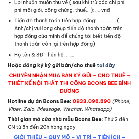
Lợi nhuận muốn thu về ( sau khi trừ các chi phí:
phí môi giới, công chứng, thuế….): …. vnđ
Tiến độ thanh toán trên hợp đồng: ……………. (
Anh/chị vui lòng chụp tiến độ thanh toán trên
hợp đồng của mình để chúng tôi biết tiến độ
thanh toán còn lại trên hợp đồng)
Họ tên & SĐT liên hệ: …….
Hoặc đăng ký ký gửi bán/cho thuê
tại đây
CHUYÊN NHẬN MUA BÁN KÝ GỬI – CHO THUÊ –
THIẾT KẾ NỘI THẤT THI CÔNG BCONS BEE BÌNH
DƯƠNG
Hotline dự án Bcons Bee:
0933.098.890
(Phone,
Viber, Zalo, iMessage, Wechat, Whatsapp)
Thời gian mở cửa nhà mẫu Bcons Bee
:
Thứ 2 đến
CN từ 8h đến 20h hàng ngày.
GIỚI THIỆU
–
QUY MÔ
–
VỊ TRÍ
–
TIỆN ÍCH
–