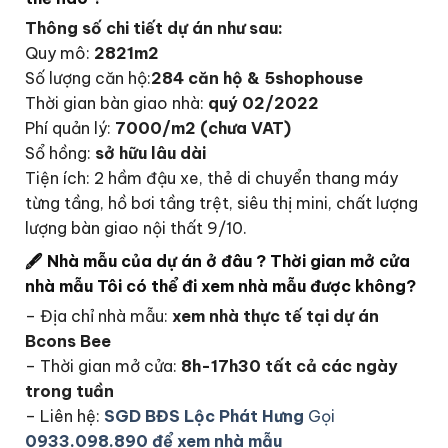
Thông số chi tiết dự án như sau:
Quy mô:
2821m2
Số lượng căn hộ:
284 căn hộ & 5shophouse
Thời gian bàn giao nhà:
quý 02/2022
Phí quản lý:
7000/m2 (chưa VAT)
Sổ hồng:
sở hữu lâu dài
Tiện ích: 2 hầm đậu xe, thẻ di chuyển thang máy
từng tầng, hồ bơi tầng trệt, siêu thị mini, chất lượng
lượng bàn giao nội thất 9/10.
🖋
Nhà mẫu của dự án ở đâu ? Thời gian mở cửa
nhà mẫu Tôi có thể đi xem nhà mẫu được không?
– Địa chỉ nhà mẫu:
xem nhà thực tế tại dự án
Bcons Bee
– Thời gian mở cửa:
8h-17h30 tất cả các ngày
trong tuần
– Liên hệ:
SGD BĐS Lộc Phát Hưng
Gọi
0933.098.890 để xem nhà mẫu