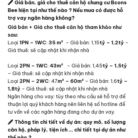
🖋
Giá bán, giá cho thuê căn hộ chung cư Bcons
Bee hiện tại như thế nào ? Nếu mua có được hỗ
trợ vay ngân hàng không?
Giá bán + Giá cho thuê căn hộ tham khảo như
sau:
Loại
1PN – 1WC
:
35 m²
– Giá bán: 1,15
tỷ – 1,2tỷ
–
Giá thuê: sẽ cập nhật khi nhận nhà
Loại
2PN – 1WC
:
43m²
– Giá bán: 1,45
tỷ – 1,5tỷ
– Giá thuê: sẽ cập nhật khi nhận nhà
Loại
2PN – 2WC
: 47
m² – 60m²
– Giá bán: 1,6
tỷ –
1,8tỷ
– Giá thuê: sẽ cập nhật khi nhận nhà
Ngân hàng cho vay: tùy theo nhu cầu sẽ hỗ trợ để
thuận lợi quý khách hàng nên liên hệ số hotline để
tư vấn về các ngân hàng đang cho dự án vay.
🖋
Thông tin chi tiết về dự án: quy mô, số lượng
căn hộ, pháp lý, tiện ích … chi tiết tại dự án như
thế nào ?