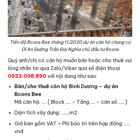
Tiến độ Bcons Bee tháng 11/2020 dự án căn hộ chung cư
Dĩ An Đường Trần Đại Nghĩa chủ đầu tư Bcons
Quý anh/chị có căn hộ muốn bán hoặc cho thuê vui
lòng nhắn tin qua Zalo/Viber qua số điện thoại
0933.098.890
với nội dung như sau:
Bán/cho thuê
căn hộ Bình Dương
– dự án
Bcons Bee
Mã căn hộ: …. ( Block …. – Tầng….. – căn số ……)
Diện tích xây dựng: …….m2
Giá bán gồm VAT + Phí bảo trì trên hợp đồng: …..
vnđ