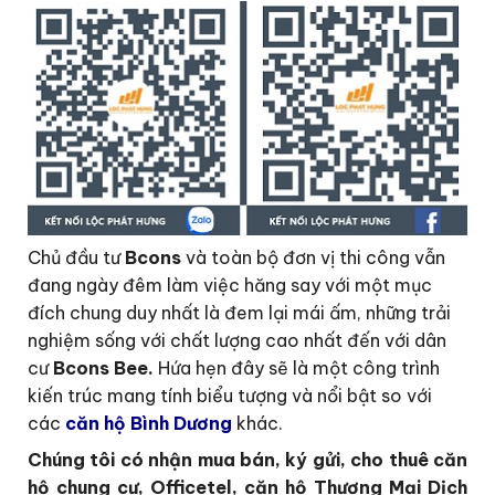
Chủ đầu tư
Bcons
và toàn bộ đơn vị thi công vẫn
đang ngày đêm làm việc hăng say với một mục
đích chung duy nhất là đem lại mái ấm, những trải
nghiệm sống với chất lượng cao nhất đến với dân
cư
Bcons Bee.
Hứa hẹn đây sẽ là một công trình
kiến trúc mang tính biểu tượng và nổi bật so với
các
căn hộ Bình Dương
khác.
Chúng tôi có nhận mua bán, ký gửi, cho thuê căn
hộ chung cư, Officetel, căn hộ Thương Mại Dịch