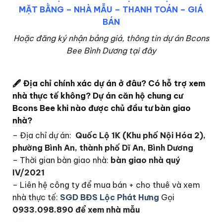
MẶT BẰNG
–
NHÀ MẪU
–
THANH TOÁN
–
GIÁ
BÁN
Hoặc đăng ký nhận bảng giá, thông tin dự án Bcons
Bee Bình Dương tại đây
🖋
Địa chỉ chính xác dự án ở đâu? Có hỗ trợ xem
nhà thực tế không? Dự án căn hộ chung cư
Bcons Bee khi nào được chủ đầu tư bàn giao
nhà?
– Địa chỉ dự án:
Quốc Lộ 1K (Khu phố Nội Hóa 2),
phường Bình An, thành phố Dĩ An, Bình Dương
– Thời gian bàn giao nhà:
bàn giao nhà quý
IV/2021
– Liên hệ công ty để mua bán + cho thuê và xem
nhà thực tế:
SGD BĐS Lộc Phát Hưng
Gọi
0933.098.890 để xem nhà mẫu