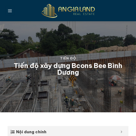
Bỏ
qua
nội
dung
TIẾN ĐỘ
Tiến độ xây dựng Bcons Bee Bình
Dương
Nội dung chính