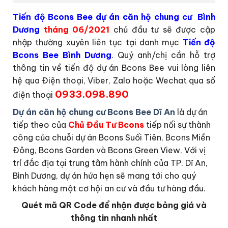
Tiến độ Bcons Bee dự án căn hộ chung cư Bình
Dương
tháng 06/2021
chủ đầu tư sẽ được cập
nhập thường xuyên liên tục tại danh mục
Tiến độ
Bcons Bee Bình Dương
. Quý anh/chị cần hỗ trợ
thông tin về tiến độ dự án Bcons Bee vui lòng liên
hệ qua Điện thoại, Viber, Zalo hoặc Wechat qua số
0933.098.890
điện thoại
Dự án căn hộ chung cư Bcons Bee Dĩ An
là dự án
tiếp theo của
Chủ Đầu Tư Bcons
tiếp nối sự thành
công của chuỗi dự án Bcons Suối Tiên, Bcons Miền
Đông, Bcons Garden và Bcons Green View. Với vị
trí đắc địa tại trung tâm hành chính của TP. Dĩ An,
Bình Dương, dự án hứa hẹn sẽ mang tới cho quý
khách hàng một cơ hội an cư và đầu tư hàng đầu.
Quét mã QR Code để nhận được bảng giá và
thông tin nhanh nhất