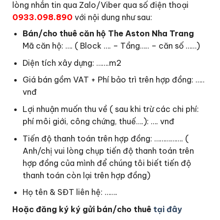
lòng nhắn tin qua Zalo/Viber qua số điện thoại
0933.098.890
với nội dung như sau:
Bán/cho thuê căn hộ The Aston Nha Trang
Mã căn hộ: …. ( Block …. – Tầng….. – căn số ……)
Diện tích xây dựng: …….m2
Giá bán gồm VAT + Phí bảo trì trên hợp đồng: …..
vnđ
Lợi nhuận muốn thu về ( sau khi trừ các chi phí:
phí môi giới, công chứng, thuế….): …. vnđ
Tiến độ thanh toán trên hợp đồng: ……………. (
Anh/chị vui lòng chụp tiến độ thanh toán trên
hợp đồng của mình để chúng tôi biết tiến độ
thanh toán còn lại trên hợp đồng)
Họ tên & SĐT liên hệ: …….
Hoặc đăng ký ký gửi bán/cho thuê
tại đây