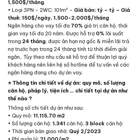
1,500$/tháng
.
• Loại 3PN – 2WC: 101m² –
Giá bán: tỷ – tỷ – Giá
thuê: 150$/ngày, 1,500-2,000$/tháng
Ngân hàng cho vay tối đa
70%
giá trị căn hộ, thời
gian vay tối đa 20 năm. Được hỗ trợ
0%
lãi suất
trong
24 tháng
, được ân hạn nợ gốc & miễn lãi trả
nợ trước hạn trong 24 tháng tính từ thời điểm giải
ngân,. Tùy theo nhu cầu sẽ hỗ trợ để thuận lợi quý
khách hàng nên liên hệ số hotline để tư vấn về các
ngân hàng đang cho dự án vay.
⭐ Thông tin chi tiết về dự án: quy mô, số lượng
căn hộ, pháp lý, tiện ích … chi tiết tại dự án như
thế nào ?
Thông số chi tiết dự án như sau:
• Quy mô:
11.115,70 m2
• Số lượng căn hộ:
1.341
căn hộ,
3 block
căn hộ:
• Thời gian bàn giao nhà:
Quý 2/2023
• Phí quản lý:
21.000/m2