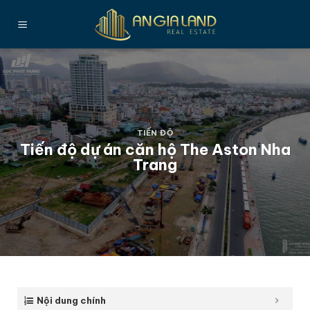
Bỏ
qua
nội
dung
TIẾN ĐỘ
Tiến độ dự án căn hộ The Aston Nha
Trang
Nội dung chính