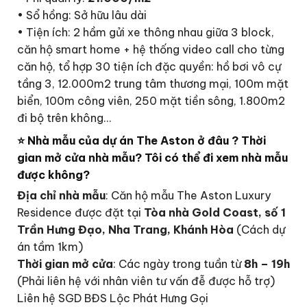
• Sổ hồng: Sở hữu lâu dài
• Tiện ích: 2 hầm gửi xe thông nhau giữa 3 block,
căn hộ smart home + hệ thống video call cho từng
căn hộ, tổ hợp 30 tiện ích đặc quyền: hồ bơi vô cự
tầng 3, 12.000m2 trung tâm thương mại, 100m mặt
biển, 100m công viên, 250 mặt tiền sông, 1.800m2
đi bộ trên không…
⭐ Nhà mẫu của dự án The Aston ở đâu ? Thời
gian mở cửa nhà mẫu? Tôi có thể đi xem nhà mẫu
được không?
Địa chỉ nhà mẫu
: Căn hộ mẫu The Aston Luxury
Residence được đặt tại
Tòa nhà Gold Coast, số 1
Trần Hưng Đạo, Nha Trang, Khánh Hòa
(Cách dự
án tầm 1km)
Thời gian mở cửa
: Các ngày trong tuần từ
8h – 19h
(Phải liên hệ với nhân viên tư vấn đễ được hỗ trợ)
Liên hệ SGD BĐS Lộc Phát Hưng Gọi