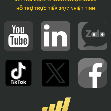
HỖ TRỢ TRỰC TIẾP 24/7 NHIỆT TÌNH