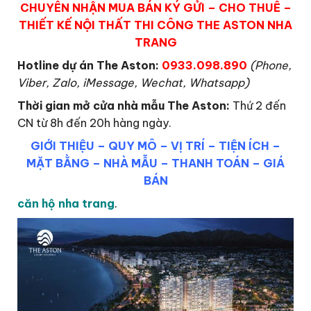
CHUYÊN NHẬN MUA BÁN KÝ GỬI – CHO THUÊ –
THIẾT KẾ NỘI THẤT THI CÔNG THE ASTON NHA
TRANG
Hotline dự án The Aston:
0933.098.890
(Phone,
Viber, Zalo, iMessage, Wechat, Whatsapp)
Thời gian mở cửa nhà mẫu The Aston
:
Thứ 2 đến
CN từ 8h đến 20h hàng ngày.
GIỚI THIỆU
–
QUY MÔ
–
VỊ TRÍ
–
TIỆN ÍCH
–
MẶT BẰNG
–
NHÀ MẪU
–
THANH TOÁN
–
GIÁ
BÁN
căn hộ nha trang
.