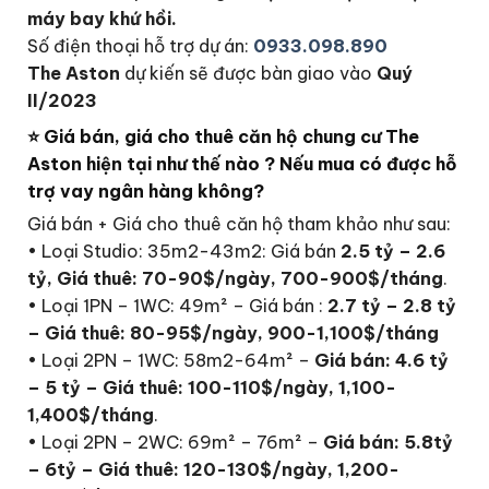
máy bay khứ hồi.
Số điện thoại hỗ trợ dự án:
0933.098.890
The Aston
dự kiến sẽ được bàn giao vào
Quý
II/2023
⭐ Giá bán, giá cho thuê căn hộ chung cư The
Aston hiện tại như thế nào ? Nếu mua có được hỗ
trợ vay ngân hàng không?
Giá bán + Giá cho thuê căn hộ tham khảo như sau:
• Loại Studio: 35m2-43m2: Giá bán
2.5 tỷ – 2.6
tỷ, Giá thuê: 70-90$/ngày, 700-900$/tháng
.
• Loại 1PN – 1WC: 49m² – Giá bán :
2.7 tỷ – 2.8 tỷ
– Giá thuê: 80-95$/ngày, 900-1,100$/tháng
• Loại 2PN – 1WC: 58m2-64m² –
Giá bán: 4.6 tỷ
– 5 tỷ – Giá thuê: 100-110$/ngày, 1,100-
1,400$/tháng
.
• Loại 2PN – 2WC: 69m² – 76m² –
Giá bán: 5.8tỷ
– 6tỷ – Giá thuê: 120-130$/ngày, 1,200-