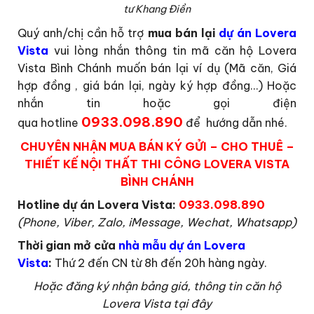
tư Khang Điền
Quý anh/chị cần hỗ trợ
mua bán lại
dự án Lovera
Vista
vui lòng nhắn thông tin mã căn hộ Lovera
Vista Bình Chánh muốn bán lại ví dụ (Mã căn, Giá
hợp đồng , giá bán lại, ngày ký hợp đồng…) Hoặc
nhắn tin hoặc gọi điện
0933.098.890
qua hotline
để hướng dẫn nhé.
CHUYÊN NHẬN MUA BÁN KÝ GỬI – CHO THUÊ –
THIẾT KẾ NỘI THẤT THI CÔNG LOVERA VISTA
BÌNH CHÁNH
Hotline dự án Lovera Vista:
0933.098.890
(Phone, Viber, Zalo, iMessage, Wechat, Whatsapp)
Thời gian mở cửa
nhà mẫu dự án Lovera
Vista
:
Thứ 2 đến CN từ 8h đến 20h hàng ngày.
Hoặc đăng ký nhận bảng giá, thông tin căn hộ
Lovera Vista tại đây