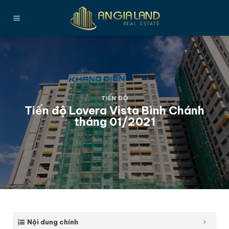
Bỏ
qua
nội
dung
TIẾN ĐỘ
Tiến độ Lovera Vista Bình Chánh
tháng 01/2021
Nội dung chính