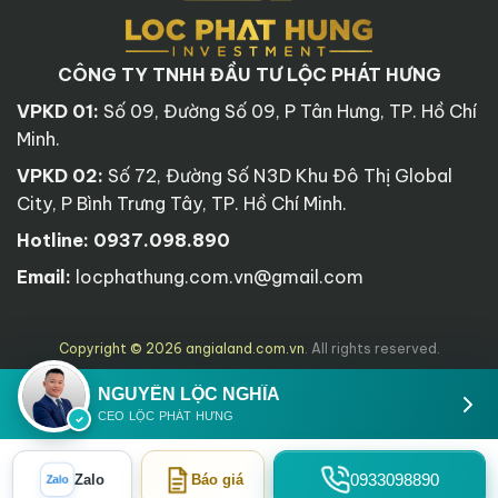
CÔNG TY TNHH ĐẦU TƯ LỘC PHÁT HƯNG
VPKD 01:
Số 09, Đường Số 09, P Tân Hưng, TP. Hồ Chí
Minh.
VPKD 02:
Số 72, Đường Số N3D Khu Đô Thị Global
City, P Bình Trưng Tây, TP. Hồ Chí Minh.
Hotline:
0937.098.890
Email:
locphathung.com.vn@gmail.com
Copyright © 2026 angialand.com.vn
. All rights reserved.
NGUYỄN LỘC NGHĨA
CEO LỘC PHÁT HƯNG
0933098890
Zalo
Báo giá
Zalo