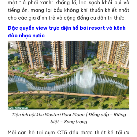
một “lá phổi xanh” khổng lồ, lọc sạch khói bụi và
tiếng ồn, mang lại bầu không khí thuần khiết nhất
cho các gia đình trẻ và cộng đồng cư dân tri thức.
Đặc quyền view trực diện hồ bơi resort và kênh
đào nhạc nước
Tiện ích nội khu Masteri Park Place | Đẳng cấp – Riêng
biệt – Sang trọng
Mỗi căn hộ tại cụm CT5 đều được thiết kế tối ưu