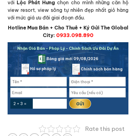
với
Lộc Phát Hưng
chọn cho mình những căn hộ
view resort, view sông tự nhiên đẹp nhất giỏ hàng
với mức giá ưu đãi giai đoạn đầu.
Hotline Mua Bán + Cho Thuê + Ký Gửi The Global
City:
0933.098.890
Nhận Giá Bán - Pháp Lý - Chính Sách Ưu Đãi Dự Án
Bảng giá mới 09/08/2026
Hồ sơ pháp lý
Chính sách bán hàng
2 + 3 =
Rate this post