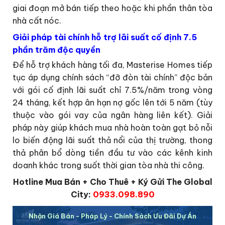
giai đoạn mở bán tiếp theo hoặc khi phần thân tòa
nhà cất nóc.
Giải pháp tài chính hỗ trợ lãi suất cố định 7.5
phần trăm độc quyền
Để hỗ trợ khách hàng tối đa, Masterise Homes tiếp
tục áp dụng chính sách “đỡ đòn tài chính” độc bản
với gói cố định lãi suất chỉ 7.5%/năm trong vòng
24 tháng, kết hợp ân hạn nợ gốc lên tới 5 năm (tùy
thuộc vào gói vay của ngân hàng liên kết). Giải
pháp này giúp khách mua nhà hoàn toàn gạt bỏ nỗi
lo biến động lãi suất thả nổi của thị trường, thong
thả phân bổ dòng tiền đầu tư vào các kênh kinh
doanh khác trong suốt thời gian tòa nhà thi công.
Hotline Mua Bán + Cho Thuê + Ký Gửi The Global
City:
0933.098.890
Nhận Giá Bán - Pháp Lý - Chính Sách Ưu Đãi Dự Án