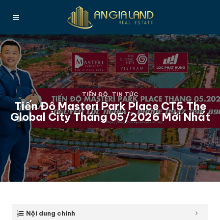
Bỏ
qua
nội
dung
TIẾN ĐỘ
,
TIN TỨC
Tiến Độ Masteri Park Place CT5 The
Global City Tháng 05/2026 Mới Nhất
Nội dung chính