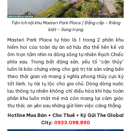
Tiện ích nội khu Masteri Park Place | Đẳng cấp – Riêng
biệt – Sang trọng
Masteri Park Place tự hào là 1 trong 2 phân khu
hiếm hoi của toàn dự án sở hữu địa thế liền kề và
ôm trọn tầm nhìn ra dòng sông tự nhiên Rạch Chiếc
phía sau. Trong bất động sản, yếu tố “cận thủy”
luôn là bảo chứng vàng cho giá trị tài sản vững bền
theo thời gian và mang ý nghĩa phong thủy cực kỳ
tốt lành, tụ tài tụ lộc cho gia chủ. Dòng dòng nước
lưu thông tự nhiên không chỉ điều hòa khí hậu toàn
phân khu luôn mát mẻ mà còn mang lại cảm giác
thư thái, an yên sau những giờ làm việc căng thẳng.
Hotline Mua Bán + Cho Thuê + Ký Gửi The Global
City:
0933.098.890