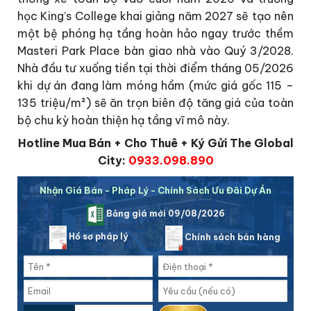
học King’s College khai giảng năm 2027 sẽ tạo nên
một bệ phóng hạ tầng hoàn hảo ngay trước thềm
Masteri Park Place bàn giao nhà vào Quý 3/2028.
Nhà đầu tư xuống tiền tại thời điểm tháng 05/2026
khi dự án đang làm móng hầm (mức giá gốc 115 –
135 triệu/m²) sẽ ăn trọn biên độ tăng giá của toàn
bộ chu kỳ hoàn thiện hạ tầng vĩ mô này.
Hotline Mua Bán + Cho Thuê + Ký Gửi The Global
City:
0933.098.890
Nhận Giá Bán - Pháp Lý - Chính Sách Ưu Đãi Dự Án
Bảng giá mới 09/08/2026
Hồ sơ pháp lý
Chính sách bán hàng