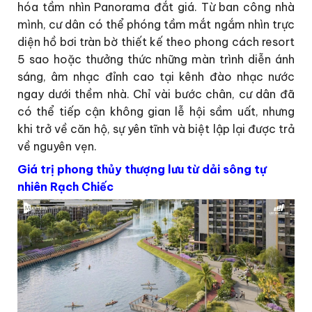
hóa tầm nhìn Panorama đắt giá. Từ ban công nhà
mình, cư dân có thể phóng tầm mắt ngắm nhìn trực
diện hồ bơi tràn bờ thiết kế theo phong cách resort
5 sao hoặc thưởng thức những màn trình diễn ánh
sáng, âm nhạc đỉnh cao tại kênh đào nhạc nước
ngay dưới thềm nhà. Chỉ vài bước chân, cư dân đã
có thể tiếp cận không gian lễ hội sầm uất, nhưng
khi trở về căn hộ, sự yên tĩnh và biệt lập lại được trả
về nguyên vẹn.
Giá trị phong thủy thượng lưu từ dải sông tự
nhiên Rạch Chiếc