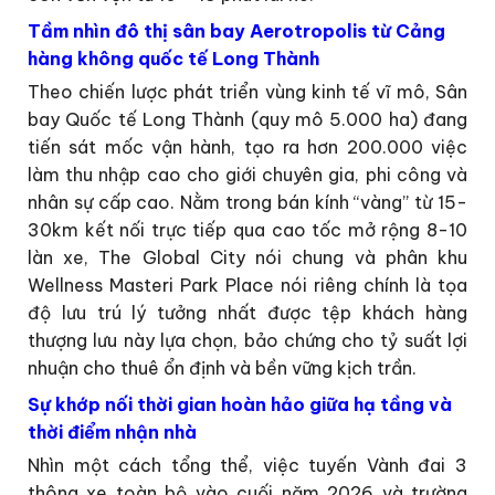
Tầm nhìn đô thị sân bay Aerotropolis từ Cảng
hàng không quốc tế Long Thành
Theo chiến lược phát triển vùng kinh tế vĩ mô, Sân
bay Quốc tế Long Thành (quy mô 5.000 ha) đang
tiến sát mốc vận hành, tạo ra hơn 200.000 việc
làm thu nhập cao cho giới chuyên gia, phi công và
nhân sự cấp cao. Nằm trong bán kính “vàng” từ 15-
30km kết nối trực tiếp qua cao tốc mở rộng 8-10
làn xe, The Global City nói chung và phân khu
Wellness Masteri Park Place nói riêng chính là tọa
độ lưu trú lý tưởng nhất được tệp khách hàng
thượng lưu này lựa chọn, bảo chứng cho tỷ suất lợi
nhuận cho thuê ổn định và bền vững kịch trần.
Sự khớp nối thời gian hoàn hảo giữa hạ tầng và
thời điểm nhận nhà
Nhìn một cách tổng thể, việc tuyến Vành đai 3
thông xe toàn bộ vào cuối năm 2026 và trường