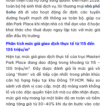
hoàn thiện của hạ tầng xung quanh. Đến năm 2028,
toàn bộ hệ sinh thái dịch vụ, lõi thương mại
nhà phố
Soho
đã đi vào hoạt động ổn định, các tuyến
đường huyết mạch đã thông xe toàn bộ, giúp cư
dân Park Place khi nhận nhà có thể dọn vào ở hoặc
khai thác cho thuê được ngay lập tức với mức giá
dẫn đầu thị trường.
Phân tích mức giá giao dịch thực tế từ 115 đến
135 triệu/m²
Hiện tại, mức giá giao dịch thực tế của trục Masteri
Park Place đang dao động trong khoảng từ 115 –
135 triệu/m². Đây được đánh giá là mức giá vô
cùng “thơm” và dễ tiếp cận nhất trong phân khúc
căn hộ hạng hiệu tại khu Đông TP.HCM. Nếu so
sánh với định vị cao cấp, mật độ mảng xanh khổng
lồ và các đặc quyền tiện ích mà cư dân nhận được,
mức giá này mang lại một biên độ an toàn và tiềm
năng tăng giá từ 30-40% khi dự án bước vào các