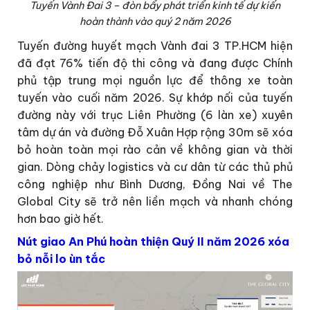
Tuyến Vành Đai 3 – đòn bẩy phát triển kinh tế dự kiến
hoàn thành vào quý 2 năm 2026
Tuyến đường huyết mạch Vành đai 3 TP.HCM hiện
đã đạt 76% tiến độ thi công và đang được Chính
phủ tập trung mọi nguồn lực để thông xe toàn
tuyến vào cuối năm 2026. Sự khớp nối của tuyến
đường này với trục Liên Phường (6 làn xe) xuyên
tâm dự án và đường Đỗ Xuân Hợp rộng 30m sẽ xóa
bỏ hoàn toàn mọi rào cản về không gian và thời
gian. Dòng chảy logistics và cư dân từ các thủ phủ
công nghiệp như Bình Dương, Đồng Nai về The
Global City sẽ trở nên liền mạch và nhanh chóng
hơn bao giờ hết.
Nút giao An Phú hoàn thiện Quý II năm 2026 xóa
bỏ nỗi lo ùn tắc