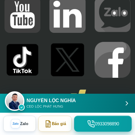
NGUYỄN LỘC NGHĨA
CEO LỘC PHÁT HƯNG
Zalo
0933098890
Zalo
Báo giá
CÔNG TY TNHH ĐẦU TƯ LỘC PHÁT HƯNG