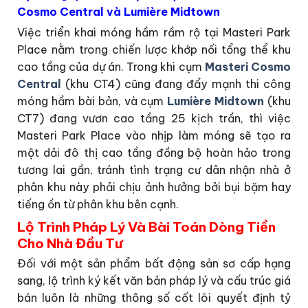
Cosmo Central và Lumière Midtown
Việc triển khai móng hầm rầm rộ tại Masteri Park
Place nằm trong chiến lược khớp nối tổng thể khu
cao tầng của dự án. Trong khi cụm
Masteri Cosmo
Central
(khu CT4) cũng đang đẩy mạnh thi công
móng hầm bài bản, và cụm
Lumière Midtown
(khu
CT7) đang vươn cao tầng 25 kịch trần, thì việc
Masteri Park Place vào nhịp làm móng sẽ tạo ra
một dải đô thị cao tầng đồng bộ hoàn hảo trong
tương lai gần, tránh tình trạng cư dân nhận nhà ở
phân khu này phải chịu ảnh hưởng bởi bụi bặm hay
tiếng ồn từ phân khu bên cạnh.
Lộ Trình Pháp Lý Và Bài Toán Dòng Tiền
Cho Nhà Đầu Tư
Đối với một sản phẩm bất động sản sơ cấp hạng
sang, lộ trình ký kết văn bản pháp lý và cấu trúc giá
bán luôn là những thông số cốt lõi quyết định tỷ