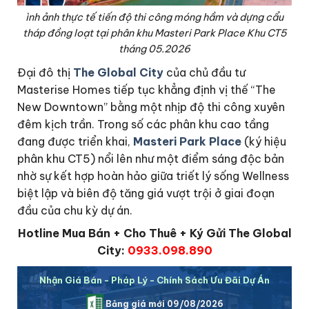
ình ảnh thực tế tiến độ thi công móng hầm và dựng cẩu
tháp đồng loạt tại phân khu Masteri Park Place Khu CT5
tháng 05.2026
Đại đô thị
The Global City
của chủ đầu tư
Masterise Homes tiếp tục khẳng định vị thế “The
New Downtown” bằng một nhịp độ thi công xuyên
đêm kịch trần. Trong số các phân khu cao tầng
đang được triển khai,
Masteri Park Place
(ký hiệu
phân khu CT5) nổi lên như một điểm sáng độc bản
nhờ sự kết hợp hoàn hảo giữa triết lý sống Wellness
biệt lập và biên độ tăng giá vượt trội ở giai đoạn
đầu của chu kỳ dự án.
Hotline Mua Bán + Cho Thuê + Ký Gửi The Global
City:
0933.098.890
Nhận Giá Bán - Pháp Lý - Chính Sách Ưu Đãi Dự Án
Bảng giá mới 09/08/2026