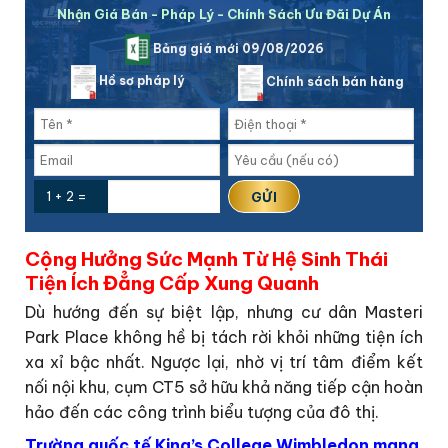
Nhận Giá Bán - Pháp Lý - Chính Sách Ưu Đãi Dự Án
Bảng giá mới 09/08/2026
Hồ sơ pháp lý
Chính sách bán hàng
1 + 2 =
Cộng Hưởng Sức Mạnh Từ Hệ Sinh Thái
Tiện Ích Đẳng Cấp Xung Quanh
Dù hướng đến sự biệt lập, nhưng cư dân Masteri
Park Place không hề bị tách rời khỏi những tiện ích
xa xỉ bậc nhất. Ngược lại, nhờ vị trí tâm điểm kết
nối nội khu, cụm CT5 sở hữu khả năng tiếp cận hoàn
hảo đến các công trình biểu tượng của đô thị.
Trường quốc tế King’s College Wimbledon mang