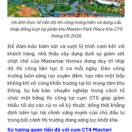
ình ảnh thực tế tiến độ thi công móng hầm và dựng cẩu
tháp đồng loạt tại phân khu Masteri Park Place Khu CT5
tháng 05.2026
Để đảm bảo bám sát và vượt lộ trình cam kết với
khách hàng, nhà thầu xây dựng dưới sự giám sát
chặt chẽ của Masterise Homes đang duy trì nhịp
độ thi công liên tục 3 ca mỗi ngày. Đèn công
trường luôn sáng rực xuyên đêm, tạo nên một bầu
không khí vô cùng khẩn trương tại lõi trung tâm khu
Đông. Sự bài bản, chuyên nghiệp trong cách tổ
chức mặt bằng thi công tại cụm CT5 giúp giảm
thiểu tối đa các rủi ro về kỹ thuật, đồng thời khẳng
định tiềm lực tài chính vững mạnh của chủ đầu tư
trong bối cảnh thị trường đang sàng lọc khắt khe.
Sự tương quan tiến độ với cụm CT4 Masteri