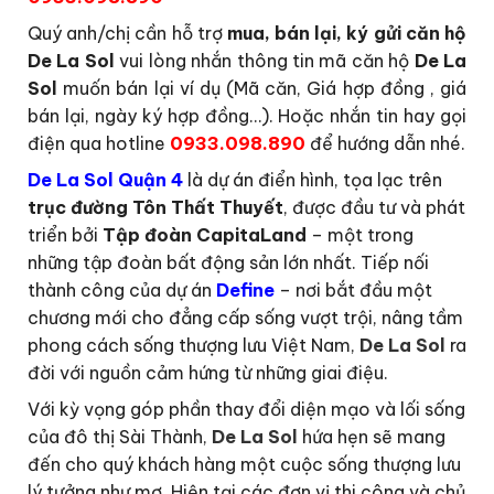
Quý anh/chị cần hỗ trợ
mua, bán lại, ký gửi căn hộ
De La Sol
vui lòng nhắn thông tin mã căn hộ
De La
Sol
muốn bán lại ví dụ (Mã căn, Giá hợp đồng , giá
bán lại, ngày ký hợp đồng…). Hoặc nhắn tin hay gọi
điện qua hotline
0933.098.890
để hướng dẫn nhé.
De La Sol Quận 4
là dự án điển hình, tọa lạc trên
trục đường Tôn Thất Thuyết
, được đầu tư và phát
triển bởi
Tập đoàn CapitaLand
– một trong
những tập đoàn bất động sản lớn nhất. Tiếp nối
thành công của dự án
Define
– nơi bắt đầu một
chương mới cho đẳng cấp sống vượt trội, nâng tầm
phong cách sống thượng lưu Việt Nam,
De La Sol
ra
đời với nguồn cảm hứng từ những giai điệu.
Với kỳ vọng góp phần thay đổi diện mạo và lối sống
của đô thị Sài Thành,
De La Sol
hứa hẹn sẽ mang
đến cho quý khách hàng một cuộc sống thượng lưu
lý tưởng như mơ. Hiện tại các đơn vị thi công và chủ