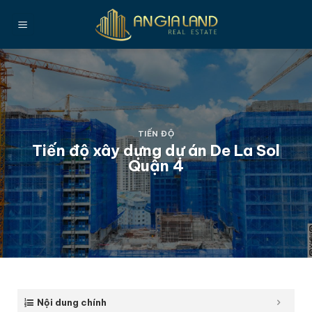
Bỏ
qua
nội
dung
TIẾN ĐỘ
Tiến độ xây dựng dự án De La Sol
Quận 4
Nội dung chính