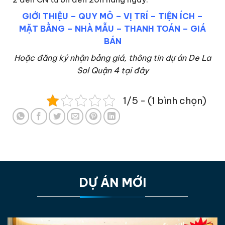
GIỚI THIỆU
–
QUY MÔ
–
VỊ TRÍ
–
TIỆN ÍCH
–
MẶT BẰNG
–
NHÀ MẪU
–
THANH TOÁN
–
GIÁ
BÁN
Hoặc đăng ký nhận bảng giá, thông tin dự án De La
Sol Quận 4 tại đây
1/5 - (1 bình chọn)
DỰ ÁN MỚI