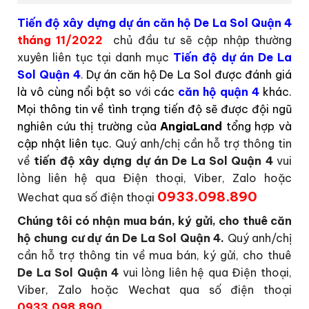
Tiến độ xây dựng dự án căn hộ De La Sol Quận 4
tháng 11/2022
chủ đầu tư sẽ cập nhập thường
xuyên liên tục tại danh mục
Tiến độ dự án De La
Sol Quận 4
.
Dự án căn hộ De La Sol được đánh giá
là vô cùng nổi bật so
với
các
căn hộ quận 4
khác.
Mọi
thông tin về tình trạng tiến độ sẽ được đội ngũ
nghiên cứu thị trường của
AngiaLand
tổng hợp và
cập nhật liên tục.
Quý anh/chị cần hỗ trợ thông tin
về
tiến độ xây dựng dự án De La Sol Quận 4
vui
lòng liên hệ qua Điện thoại, Viber, Zalo hoặc
0933.098.890
Wechat qua số điện thoại
Chúng tôi có nhận mua bán, ký gửi, cho thuê căn
hộ chung cư dự án De La Sol Quận 4.
Quý anh/chị
cần hỗ trợ thông tin về mua bán, ký gửi, cho thuê
De La Sol Quận 4
vui lòng liên hệ qua Điện thoại,
Viber, Zalo hoặc Wechat qua số điện thoại
0933.098.890