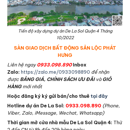
Tiến độ xây dựng dự án De La Sol Quận 4 Tháng
10/2022
SÀN GIAO DỊCH BẤT ĐỘNG SẢN LỘC PHÁT
HƯNG
L
iên hệ ngay
0933.098.890
Inbox
Zalo:
https://zalo.me/0933098890
để nhận
được
BẢNG GIÁ, CHÍNH SÁCH ƯU ĐÃI
và
GIỎ
HÀNG
mới nhất
Hoặc đăng ký ký gửi bán/cho thuê
tại đây
Hotline dự án De La Sol:
0933.098.890
(Phone,
Viber, Zalo, iMessage, Wechat, Whatsapp)
Thời gian mở cửa nhà mẫu De La Sol Quận 4
:
Thứ
2 đến CN từ 8h đến 20h hàng ngày.