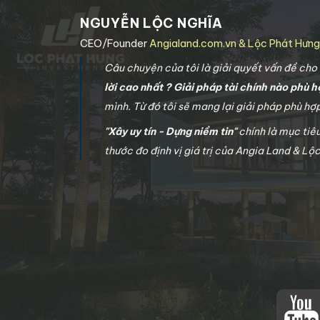
NGUYỄN LỘC NGHĨA
CEO/Founder
Angialand.com.vn & Lộc Phát Hưn
Câu chuyện của tôi là giải quyết vấn đề ch
lời cao nhất ? Giải pháp tài chính nào phù h
mình. Từ đó tôi sẽ mang lại giải pháp phù h
"Xây uy tín - Dựng niềm tin"
chính là mục tiê
thước đo định vị giá trị của Angia Land & Lộ