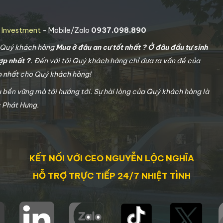
g Investment
- Mobile/Zalo
0937.098.890
o Quý khách hàng
Mua ở đâu an cư tốt nhất ? Ở đâu đầu tư sinh
ợp nhất ?
. Đến với tôi Quý khách hàng chỉ đưa ra vấn đề của
ợp nhất cho Quý khách hàng!
u bền vững mà tôi hướng tới. Sự hài lòng của Quý khách hàng là
c Phát Hưng.
KẾT NỐI VỚI CEO NGUYỄN LỘC NGHĨA
HỖ TRỢ TRỰC TIẾP 24/7 NHIỆT TÌNH