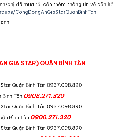
nh/chị đã mua rồi cần thêm thông tin về căn hộ
roups/CongDongAnGiaStarQuanBinhTan
oanh
(AN GIA STAR) QUẬN BÌNH TÂN
0908.271.320
 Bình Tân
0908.271.320
uận Bình Tân