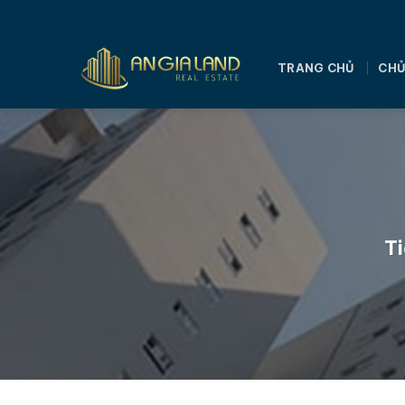
Bỏ
qua
nội
TRANG CHỦ
CHỦ
dung
Ti