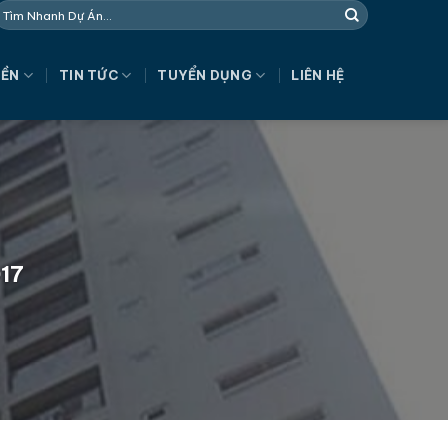
NỀN
TIN TỨC
TUYỂN DỤNG
LIÊN HỆ
017