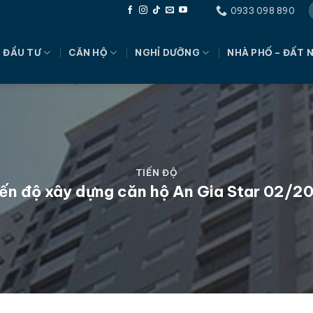
0933 098 890
 ĐẦU TƯ
CĂN HỘ
NGHỈ DƯỠNG
NHÀ PHỐ – ĐẤT 
TIẾN ĐỘ
ến độ xây dựng căn hộ An Gia Star 02/2