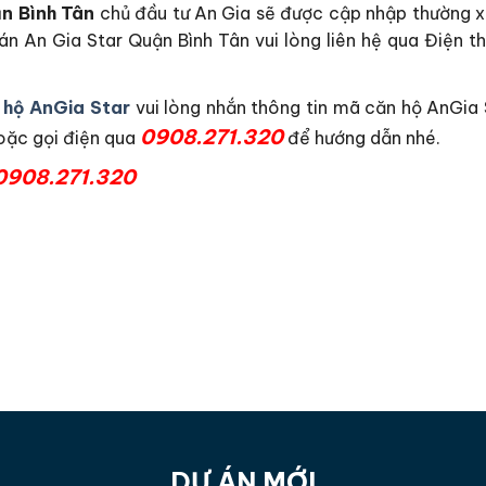
n Bình Tân
chủ đầu tư An Gia sẽ được cập nhập thường x
 án An Gia Star Quận Bình Tân vui lòng liên hệ qua Điện t
 hộ AnGia Star
vui lòng nhắn thông tin mã căn hộ AnGia S
0908.271.320
hoặc gọi điện qua
để hướng dẫn nhé.
0908.271.320
DỰ ÁN MỚI