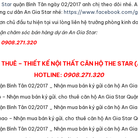
 Star
quận Bình Tân ngày 02/2017 anh chị theo dõi nhé. A
ồng cư dân An Gia Star nhé:
https://www.facebook.com/g
n chủ đầu tư hiện tại vui lòng liên hệ trưởng phòng kinh d
hận chăm sóc bán hàng dự án An Gia Star:
:
0908.271.320
THUÊ – THIẾT KẾ NỘI THẤT CĂN HỘ THE STAR 
HOTLINE:
0908.271.320
 – Nhận mua bán ký gửi, cho thuê căn hộ An Gia Star Quận
thao – Nhận mua bán ký gửi, cho thuê căn hộ An Gia Star Q