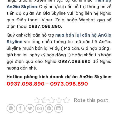
nhập thường xuyên liên tục tại danh mục
Tiến độ
AnGia Skyline
. Quý anh/chị cần hỗ trợ thông tin về
tiến độ dự án An Gia Skyline vui lòng liên hệ Nghĩa
qua Điện thoại, Viber, Zalo hoặc Wechat qua số
điện thoại
0937.098.890.
Quý anh/chị cần hỗ trợ
mua bán lại căn hộ AnGia
Skyline
vui lòng nhắn thông tin mã căn hộ AnGia
Skyline muốn bán lại ví dụ ( Mã căn, Giá hợp đồng ,
giá bán lại, ngày ký hợp đồng…) Hoặc nhắn tin hoặc
gọi điện qua cho Nghĩa
0937.098.890
để Nghĩa
hướng dẫn nhé.
Hotline phòng kinh doanh dự án AnGia Skyline:
0937.098.890 – 0973.098.890
Rate this post