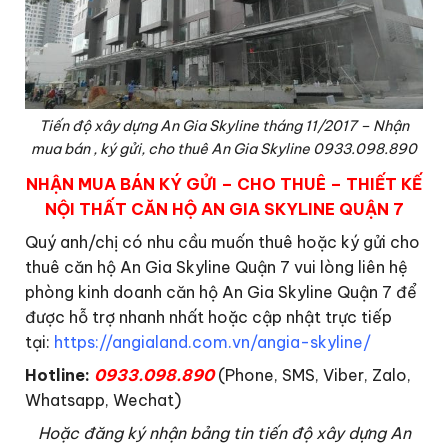
Tiến độ xây dựng An Gia Skyline tháng 11/2017 – Nhận
mua bán , ký gửi, cho thuê An Gia Skyline 0933.098.890
NHẬN MUA BÁN KÝ GỬI – CHO THUÊ – THIẾT KẾ
NỘI THẤT CĂN HỘ AN GIA SKYLINE QUẬN 7
Quý anh/chị có nhu cầu muốn thuê hoặc ký gửi cho
thuê căn hộ An Gia Skyline Quận 7 vui lòng liên hệ
phòng kinh doanh căn hộ An Gia Skyline Quận 7 để
được hỗ trợ nhanh nhất hoặc cập nhật trực tiếp
tại:
https://angialand.com.vn/angia-skyline/
Hotline:
0933.098.890
(Phone, SMS, Viber, Zalo,
Whatsapp, Wechat)
Hoặc đăng ký nhận bảng tin tiến độ xây dựng An