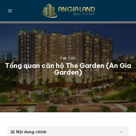
Bỏ
qua
nội
dung
TIN TỨC
Tổng quan căn hộ The Garden (An Gia
Garden)
Nội dung chính