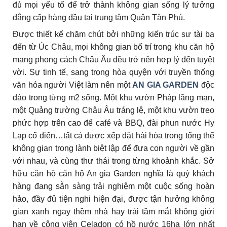
đủ mọi yếu tố để trở thành không gian sống lý tưởng
đẳng cấp hàng đầu tại trung tâm Quận Tân Phú.
Được thiết kế chăm chút bởi những kiến trúc sư tài ba
đến từ Úc Châu, mọi không gian bố trí trong khu căn hộ
mang phong cách Châu Âu đều trở nên hợp lý đến tuyệt
vời. Sự tinh tế, sang trọng hòa quyện với truyền thống
văn hóa người Việt làm nên một
AN GIA GARDEN
độc
đáo trong từng m2 sống. Một khu vườn Pháp lãng mạn,
một Quảng trường Châu Âu tráng lệ, một khu vườn treo
phức hợp trên cao để café và BBQ, đài phun nước Hy
Lạp cổ điển…tất cả được xếp đặt hài hòa trong tổng thể
không gian trong lành biệt lập để đưa con người về gần
với nhau, và cùng thư thái trong từng khoảnh khắc. Sở
hữu căn hộ căn hộ An gia Garden nghĩa là quý khách
hàng đang sẵn sàng trải nghiệm một cuộc sống hoàn
hảo, đầy đủ tiện nghi hiện đại, được tận hưởng không
gian xanh ngay thềm nhà hay trải tầm mắt không giới
hạn về công viên Celadon có hồ nước 16ha lớn nhất